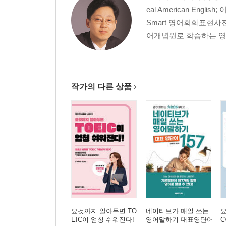
eal American Eng
Smart 영어회화표현사전
어개념원로 학습하는 영.
작가의 다른 상품
요것까지 알아두면 TO
네이티브가 매일 쓰는
요
EIC이 엄청 쉬워진다!
영어말하기 대표영단어
C