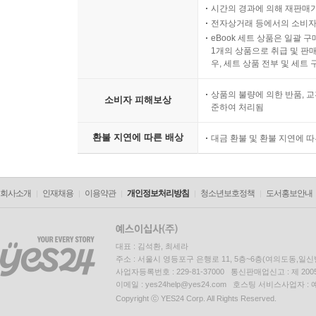
시간의 경과에 의해 재판매가
전자상거래 등에서의 소비자
eBook 세트 상품은 일괄 
1개의 상품으로 취급 및 판매
우, 세트 상품 전부 및 세트
상품의 불량에 의한 반품, 교
소비자 피해보상
준하여 처리됨
환불 지연에 따른 배상
대금 환불 및 환불 지연에 
회사소개
인재채용
이용약관
개인정보처리방침
청소년보호정책
도서홍보안내
대표 : 김석환, 최세라
주소 : 서울시 영등포구 은행로 11, 5층~6층(여의도동,일신
사업자등록번호 : 229-81-37000 통신판매업신고 : 제 200
이메일 : yes24help@yes24.com 호스팅 서비스사업자 :
Copyright ⓒ YES24 Corp. All Rights Reserved.