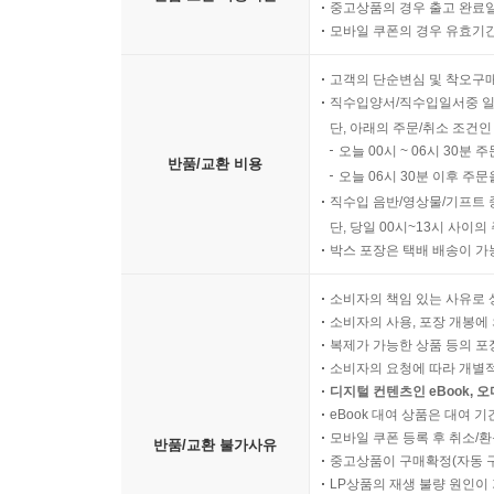
중고상품의 경우 출고 완료일
모바일 쿠폰의 경우 유효기간(
고객의 단순변심 및 착오구
직수입양서/직수입일서중 일
단, 아래의 주문/취소 조건인
오늘 00시 ~ 06시 30분 
반품/교환 비용
오늘 06시 30분 이후 주문
직수입 음반/영상물/기프트 
단, 당일 00시~13시 사이
박스 포장은 택배 배송이 가
소비자의 책임 있는 사유로 
소비자의 사용, 포장 개봉에 
복제가 가능한 상품 등의 포장을 
소비자의 요청에 따라 개별
디지털 컨텐츠인 eBook, 
eBook 대여 상품은 대여 기
모바일 쿠폰 등록 후 취소/환
반품/교환 불가사유
중고상품이 구매확정(자동 
LP상품의 재생 불량 원인이 기