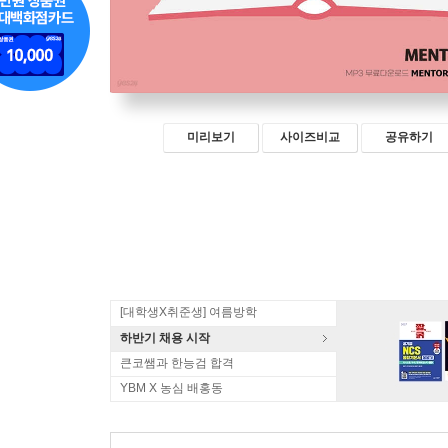
미리보기
사이즈비교
공유하기
[대학생X취준생] 여름방학
하반기 채용 시작
큰코쌤과 한능검 합격
YBM X 농심 배홍동