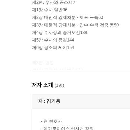
제2편. 수사와 공소제기
제1장 수사 일반36
제2장 대인적 강제처분 - 체포·구속60
제3장 대물적 강제처분 - 압수·수색·검증 등90
제4장 수사상의 증거보전138
제5장 수사의 종결144
제6장 공소의 제기154
제3편. 공판
제1장 공판심리의 범위178
제2장 공판절차200
저자 소개
제3장 특수한 공판절차230
(1명)
제4장 증거법의 기본이론240
제5장 위법수집증거배제법칙 등244
저 :
김기용
제6장 전문법칙252
제7장 증거동의와 탄핵증거292
- 현 변호사
제8장 증명력300
- 메가로이어스 형사법 강의