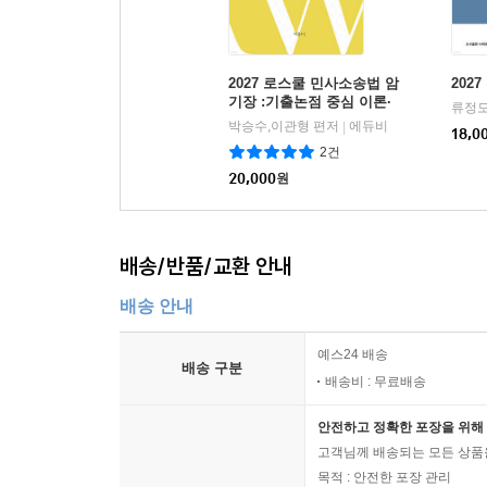
2027 로스쿨 민사소송법 암
202
기장 :기출논점 중심 이론·
류정모
사례·기록·판례
박승수,이관형 편저
에듀비
|
18,0
2건
20,000
원
배송/반품/교환 안내
배송 안내
예스24 배송
배송 구분
배송비 : 무료배송
안전하고 정확한 포장을 위해 
고객님께 배송되는 모든 상품을
목적 : 안전한 포장 관리