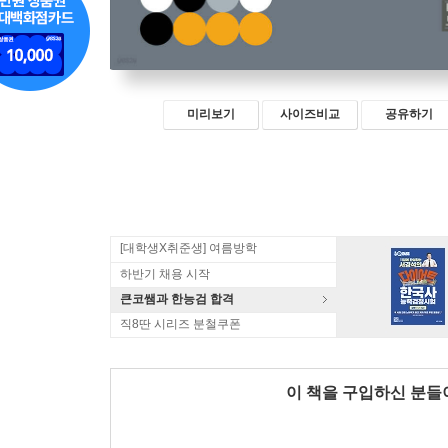
미리보기
사이즈비교
공유하기
[대학생X취준생] 여름방학
하반기 채용 시작
큰코쌤과 한능검 합격
직8딴 시리즈 분철쿠폰
이 책을 구입하신 분