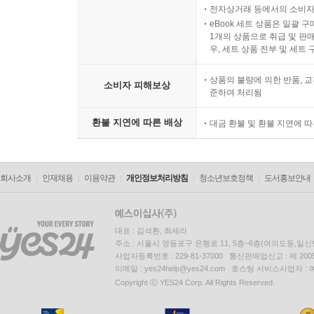
전자상거래 등에서의 소비자
eBook 세트 상품은 일괄 
1개의 상품으로 취급 및 판매
우, 세트 상품 전부 및 세트
상품의 불량에 의한 반품, 교
소비자 피해보상
준하여 처리됨
환불 지연에 따른 배상
대금 환불 및 환불 지연에 
회사소개
인재채용
이용약관
개인정보처리방침
청소년보호정책
도서홍보안내
대표 : 김석환, 최세라
주소 : 서울시 영등포구 은행로 11, 5층~6층(여의도동,일신
사업자등록번호 : 229-81-37000 통신판매업신고 : 제 200
이메일 : yes24help@yes24.com 호스팅 서비스사업자 :
Copyright ⓒ YES24 Corp. All Rights Reserved.