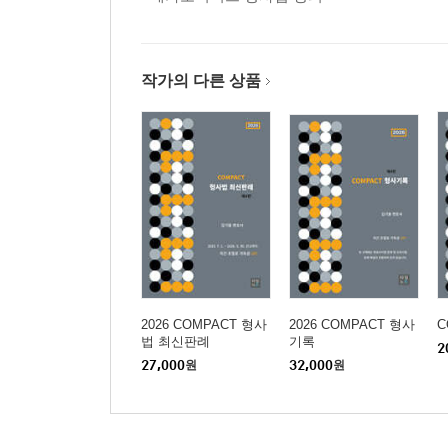
제9장 재판316
제4편. 상소와 특별절차
제1장 상소 통칙330
작가의 다른 상품
제2장 상소 각칙356
제3장 비상구제절차377
제4장 특별절차396
2026 COMPACT 형사
2026 COMPACT 형사
C
법 최신판례
기록
2
27,000
원
32,000
원