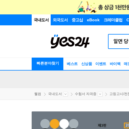
국내도서
외국도서
중고샵
eBook
크레마클럽
C
빠른분야찾기
베스트
신상품
이벤트
바이백
매
웰컴
국내도서
수험서 자격증
고등고시/전