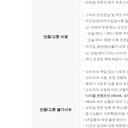
모바일 쿠폰의 경우 유효기간(
고객의 단순변심 및 착오구
직수입양서/직수입일서중 일
단, 아래의 주문/취소 조건인
오늘 00시 ~ 06시 30분 
반품/교환 비용
오늘 06시 30분 이후 주문
직수입 음반/영상물/기프트 
단, 당일 00시~13시 사이
박스 포장은 택배 배송이 가
소비자의 책임 있는 사유로 
소비자의 사용, 포장 개봉에 
복제가 가능한 상품 등의 포장을 
소비자의 요청에 따라 개별
디지털 컨텐츠인 eBook, 
eBook 대여 상품은 대여 기
모바일 쿠폰 등록 후 취소/환
반품/교환 불가사유
중고상품이 구매확정(자동 
LP상품의 재생 불량 원인이 기
시간의 경과에 의해 재판매가