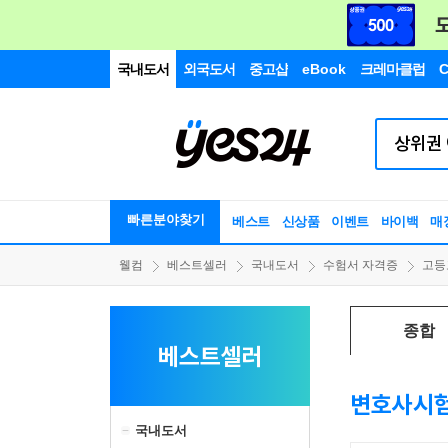
국내도서
외국도서
중고샵
eBook
크레마클럽
C
빠른분야찾기
베스트
신상품
이벤트
바이백
매
웰컴
베스트셀러
국내도서
수험서 자격증
고등
종합
베스트셀러
변호사시
국내도서