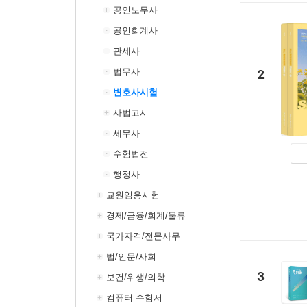
공인노무사
공인회계사
관세사
법무사
2
변호사시험
사법고시
세무사
수험법전
행정사
교원임용시험
경제/금융/회계/물류
국가자격/전문사무
법/인문/사회
3
보건/위생/의학
컴퓨터 수험서