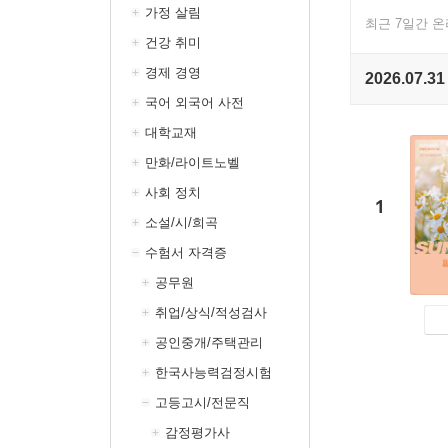
가정 살림
최근 7일간 
건강 취미
경제 경영
2026.07.31
국어 외국어 사전
대학교재
만화/라이트노벨
사회 정치
1
소설/시/희곡
수험서 자격증
공무원
취업/상식/적성검사
공인중개/주택관리
한국사능력검정시험
고등고시/전문직
감정평가사