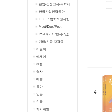
편입/검정고시/독학사
한국산업인력공단
LEET : 법학적성시험
Meet/Deet/Peet
PSAT(외시/행시/7급)
기타/신규 자격증
어린이
에세이
여행
역사
예술
유아
4
인문
인물
자기계발