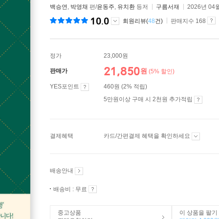
백승연
,
박영채
편/
윤동주
,
유치환
등저
구름서재
2026년 04
10.0
회원리뷰(
48
건)
판매지수 168
정가
23,000원
21,850
원
판매가
(5% 할인)
YES포인트
460원 (2% 적립)
5만원이상 구매 시 2천원 추가적립
결제혜택
카드/간편결제 혜택을 확인하세요
배송안내
배송비 : 무료
중고상품
이 상품을 팔기