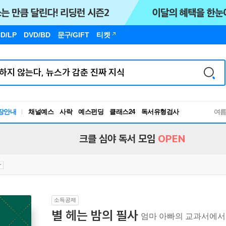
D/LP
DVD/BD
문구
/GIFT
티켓
독서유형검사
장안내
채널예스
사락
예스펀딩
클래스24
RBTI Lab
여
독서유형검사
크클 심야 독서 모임
OPEN
소득공제
별 헤는 밤의 필사
엄마 아빠의 교과서에서