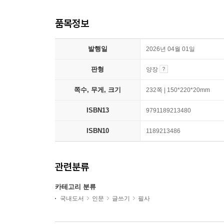
품목정보
발행일
2026년 04월 01일
판형
양장
쪽수, 무게, 크기
232쪽 | 150*220*20mm
ISBN13
9791189213480
ISBN10
1189213486
관련분류
카테고리 분류
국내도서
인문
글쓰기
필사