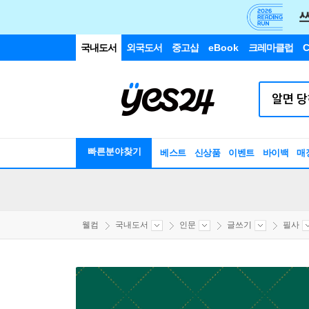
국내도서
외국도서
중고샵
eBook
크레마클럽
C
빠른분야찾기
베스트
신상품
이벤트
바이백
매
웰컴
국내도서
인문
글쓰기
필사