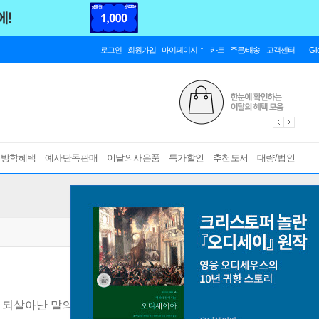
로그인
회원가입
마이페이지
카트
주문/배송
고객센터
Gl
름방학혜택
예사단독판매
이달의사은품
특가할인
추천도서
대량/법인
 되살아난 말의 풍경
[ 양장 ]