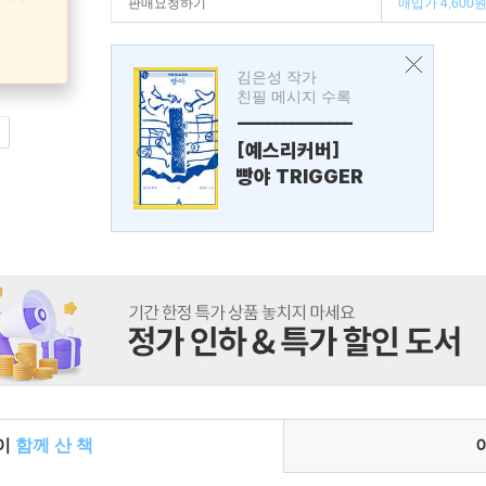
판매요청하기
매입가 4,600
김은성 작가
친필 메시지 수록
---------------
[예스리커버]
빵야 TRIGGER
들이
함께 산 책