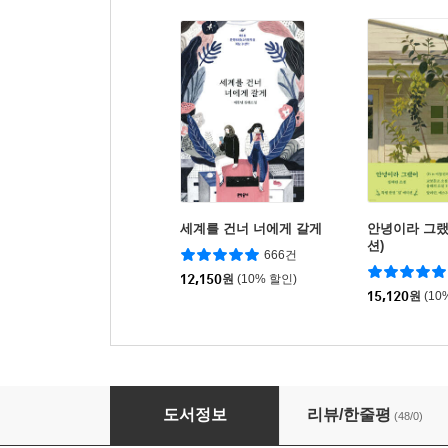
세계를 건너 너에게 갈게
안녕이라 그랬
션)
666건
12,150
원
(10% 할인)
15,120
원
(10
별 헤는 밤의 필사
도서정보
리뷰/한줄평
(48/0)