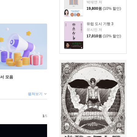
박재연 저
19,800
원
(10% 할인)
유럽 도시 기행 3
유시민 저
17,010
원
(10% 할인)
도서 모음
펼쳐보기
1
/5