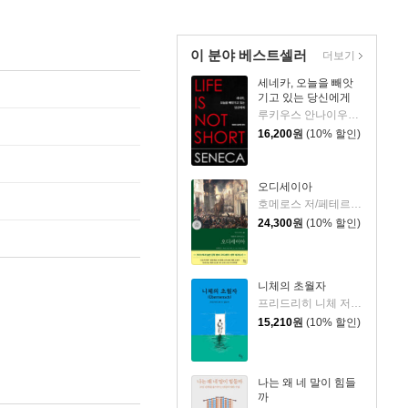
이 분야 베스트셀러
더보기
세네카, 오늘을 빼앗
기고 있는 당신에게
루키우스 안나이우스 세네카 저/하와이 대저택 편역
16,200
원
(10% 할인)
오디세이아
호메로스 저/페테르 파울 루벤스 그림/박문재 역
24,300
원
(10% 할인)
니체의 초월자
프리드리히 니체 저/김철 편역
15,210
원
(10% 할인)
나는 왜 네 말이 힘들
까