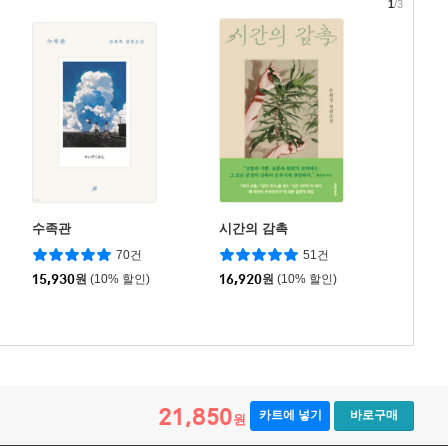
1
/3
수족관
시간의 감촉
70건
51건
15,930
원
(10% 할인)
16,920
원
(10% 할인)
21,850
카트에 넣기
바로구매
원