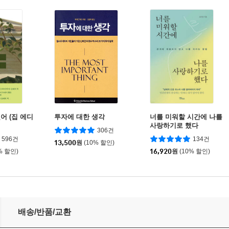
어 (집 에디
투자에 대한 생각
너를 미워할 시간에 나를
사랑하기로 했다
306건
596건
134건
13,500
원
(10% 할인)
% 할인)
16,920
원
(10% 할인)
배송/반품/교환