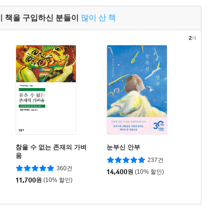
이 책을 구입하신 분들이
많이 산 책
2
/4
참을 수 없는 존재의 가벼
눈부신 안부
움
237건
360건
14,400
원
(10% 할인)
11,700
원
(10% 할인)