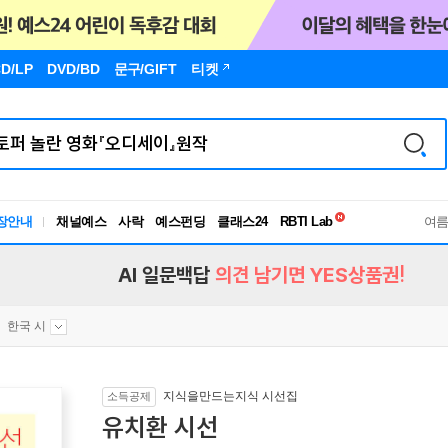
D/LP
DVD/BD
문구
/GIFT
티켓
독서유형검사
RBTI Lab
장안내
채널예스
사락
예스펀딩
클래스24
독서유형검사
여
AI 일문백답
의견 남기면 YES상품권!
한국 시
지식을만드는지식 시선집
소득공제
유치환 시선