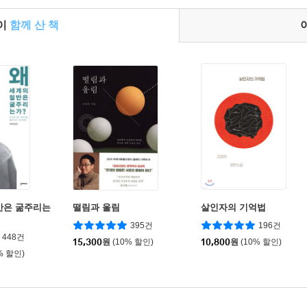
들이
함께 산 책
반은 굶주리는
떨림과 울림
살인자의 기억법
395건
196건
448건
15,300
원
(10% 할인)
10,800
원
(10% 할인)
% 할인)