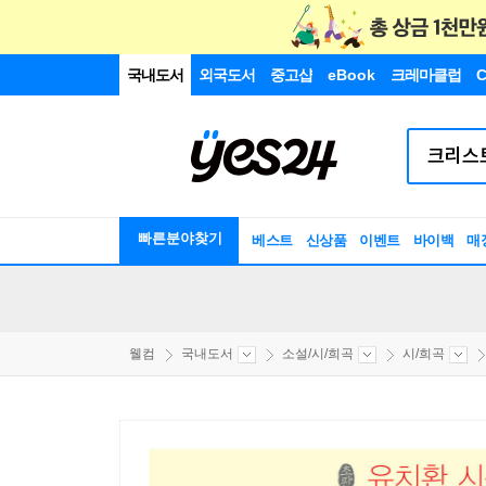
국내도서
외국도서
중고샵
eBook
크레마클럽
C
빠른분야찾기
베스트
신상품
이벤트
바이백
매
웰컴
국내도서
소설/시/희곡
시/희곡