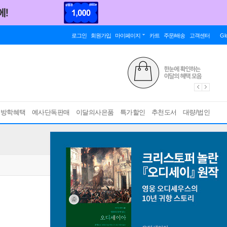
로그인
회원가입
마이페이지
카트
주문/배송
고객센터
Gl
름방학혜택
예사단독판매
이달의사은품
특가할인
추천도서
대량/법인