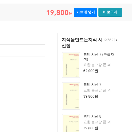
19,800
카트에 넣기
바로구매
원
지식을만드는지식 시
더보기
선집
괴테 시선 7 (큰글자
책)
요한 볼프강 폰 괴테 저/임우영 역
62,000
원
괴테 시선 7
요한 볼프강 폰 괴테 저/임우영 역
39,800
원
괴테 시선 8
요한 볼프강 폰 괴테 저/임우영 역
39,800
원