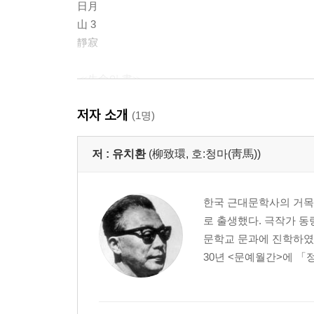
日月
山 3
靜寂
≪生命의 書≫
歸故
저자 소개
春信
(1명)
바위
목숨
저 :
유치환
(柳致環, 호:청마(靑馬))
思慕
出生記
한국 근대문학사의 거목으
드디어 알리라
로 출생했다. 극작가 동
生命의 書 一章
문학교 문과에 진학하였으나
生命의 書 二章
30년 <문예월간>에 「정
해바라기 밭으로 가려오
曠野에 와서
나는 믿어 좋으랴