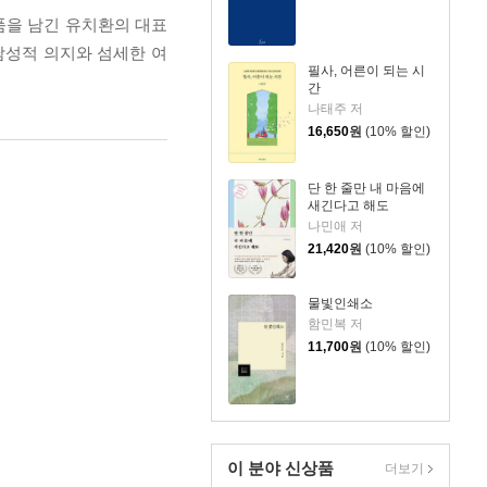
품을 남긴 유치환의 대표
 남성적 의지와 섬세한 여
필사, 어른이 되는 시
간
나태주 저
16,650
원
(10% 할인)
단 한 줄만 내 마음에
새긴다고 해도
나민애 저
21,420
원
(10% 할인)
물빛인쇄소
함민복 저
11,700
원
(10% 할인)
이 분야 신상품
더보기