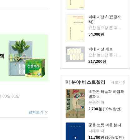
괴테 시선 8 (큰글자
책)
요한 볼프강 폰 괴테 저/임우영 역
54,000
원
괴테 시선 세트
요한 볼프강 폰 괴테 저/임우영 역
217,200
원
이 분야 베스트셀러
더보기
초판본 하늘과 바람과
년 08월 31일
별과 시
윤동주 저
2,700
원
(10% 할인)
펼쳐보기
꽃을 보듯 너를 본다
나태주 저
11,700
원
(10% 할인)