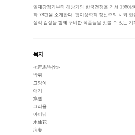
일제강점기부터 해방기와 한국전쟁을 거쳐 1960년대
작 78편을 소개한다. 형이상학적 정신주의 시와 현실
성적 감성을 함께 구비한 작품들을 맛볼 수 있는 기
목차
≪靑馬詩抄≫
박쥐
고양이
애기
旗빨
그리움
아버님
水仙花
病妻