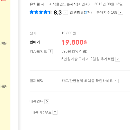
유치환
저
지식을만드는지식(지만지)
2012년 08월 13일
8.3
회원리뷰(
3
건)
판매지수 168
정가
19,800원
19,800
원
판매가
YES포인트
590원 (3% 적립)
5만원이상 구매 시 2천원 추가적립
결제혜택
카드/간편결제 혜택을 확인하세요
배송안내
배송비 : 무료