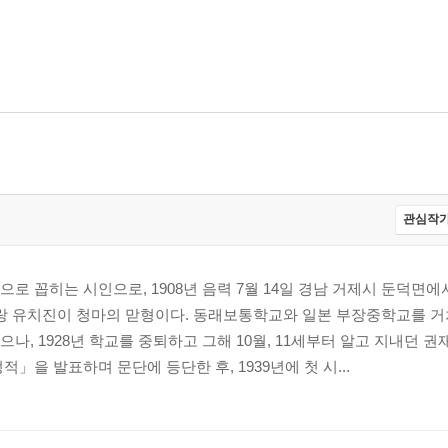
관심작가
로 꼽히는 시인으로, 1908년 음력 7월 14일 경남 거제시 둔덕면에
랑 유치진이 청마의 맏형이다. 동래보통학교와 일본 부장중학교를 거쳐
, 1928년 학교를 중퇴하고 그해 10월, 11세부터 알고 지내던 권재
적」을 발표하며 문단에 등단한 후, 1939년에 첫 시...