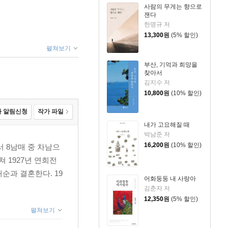
사람의 무게는 향으로
잰다
한명규 저
13,300
원
(5% 할인)
펼쳐보기
부산, 기억과 희망을
찾아서
김지수 저
10,800
원
(10% 할인)
 알림신청
작가 파일
내가 고요해질 때
박남준 저
16,200
원
(10% 할인)
서 8남매 중 차남으
 1927년 연희전
순과 결혼한다. 19
어화둥둥 내 사랑아
김춘자 저
12,350
원
(5% 할인)
펼쳐보기