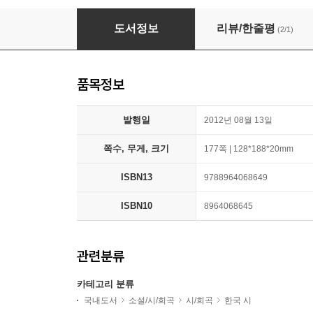
유치환 시선
도서정보
리뷰/한줄평
(2/1)
품목정보
발행일
2012년 08월 13일
쪽수, 무게, 크기
177쪽 | 128*188*20mm
ISBN13
9788964068649
ISBN10
8964068645
관련분류
카테고리 분류
국내도서
소설/시/희곡
시/희곡
한국 시