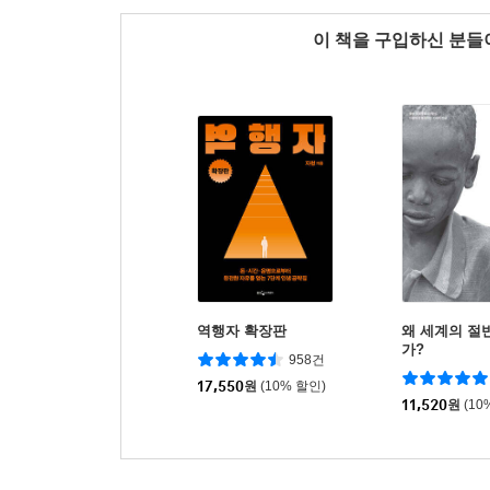
이 책을 구입하신 분
역행자 확장판
왜 세계의 절
가?
958건
17,550
원
(10% 할인)
11,520
원
(10