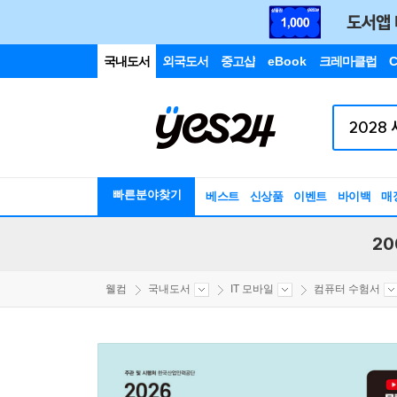
국내도서
외국도서
중고샵
eBook
크레마클럽
C
빠른분야찾기
베스트
신상품
이벤트
바이백
매
20
웰컴
국내도서
IT 모바일
컴퓨터 수험서