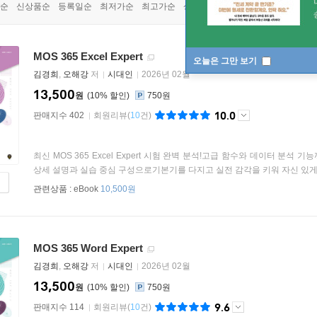
순
신상품순
등록일순
최저가순
최고가순
상품명순
MOS 365 Excel Expert
오늘은 그만 보기
김경희
,
오해강
저
시대인
2026년 02월
13,500
원
10
%
750원
10.0
판매지수 402
회원리뷰
(
10
건)
최신 MOS 365 Excel Expert 시험 완벽 분석!고급 함수와 데이터 분
상세 설명과 실습 중심 구성으로기본기를 다지고 실전 감각을 키워 자신 있게 
관련상품 :
eBook
10,500원
MOS 365 Word Expert
김경희
,
오해강
저
시대인
2026년 02월
13,500
원
10
%
750원
9.6
판매지수 114
회원리뷰
(
10
건)