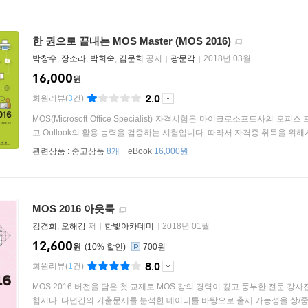
한 권으로 끝내는 MOS Master (MOS 2016)
박창수
,
장소라
,
박희숙
,
김문희
공저
광문각
2018년 03월
16,000
원
2.0
회원리뷰
(
3
건)
MOS(Microsoft Office Specialist) 자격시험은 마이크로소프트사의 오피스 프로그
고 Outlook의 활용 능력을 검증하는 시험입니다. 따라서 자격증 취득을 위해서
관련상품 :
중고상품
8개
eBook
16,000원
MOS 2016 아웃룩
김경희
,
오해강
저
한빛아카데미
2018년 01월
12,600
원
10
%
700원
8.0
회원리뷰
(
1
건)
MOS 2016 버전을 담은 첫 교재로 MOS 강의 경력이 깊고 풍부한 전문 강
험서다. 다년간의 기출문제를 분석한 데이터를 바탕으로 출제 가능성을 상/중/하