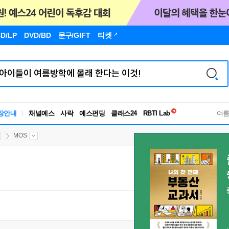
D/LP
DVD/BD
문구
/GIFT
티켓
독서유형검사
RBTI Lab
장안내
채널예스
사락
예스펀딩
클래스24
독서유형검사
여
MOS