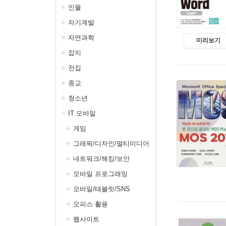
인물
자기계발
자연과학
미리보기
잡지
전집
종교
청소년
IT 모바일
게임
그래픽/디자인/멀티미디어
네트워크/해킹/보안
모바일 프로그래밍
모바일/태블릿/SNS
오피스 활용
웹사이트