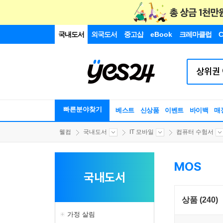
국내도서
외국도서
중고샵
eBook
크레마클럽
C
빠른분야찾기
베스트
신상품
이벤트
바이백
매
웰컴
국내도서
IT 모바일
컴퓨터 수험서
MOS
국내도서
상품 (240)
가정 살림