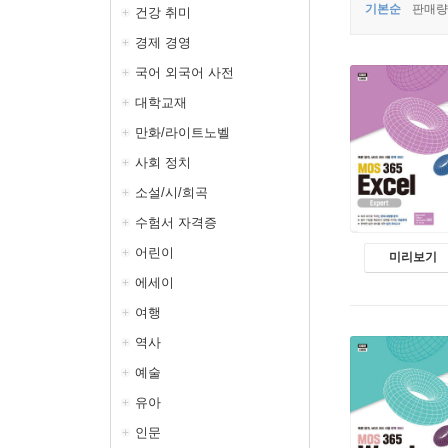
기본순
판매량
건강 취미
경제 경영
국어 외국어 사전
대학교재
만화/라이트노벨
사회 정치
소설/시/희곡
수험서 자격증
어린이
미리보기
에세이
여행
역사
예술
유아
인문