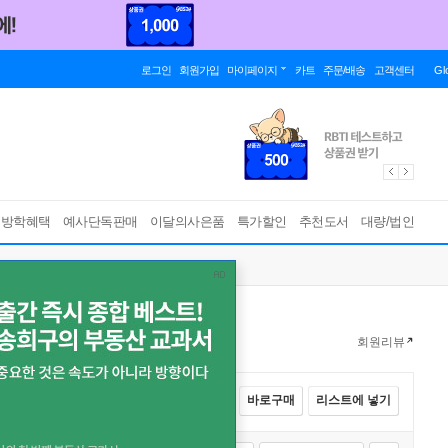
로그인
회원가입
마이페이지
카트
주문/배송
고객센터
Gl
름방학혜택
예사단독판매
이달의사은품
특가할인
추천도서
대량/법인
회원리뷰
전체선택
카트에 넣기
바로구매
리스트에 넣기