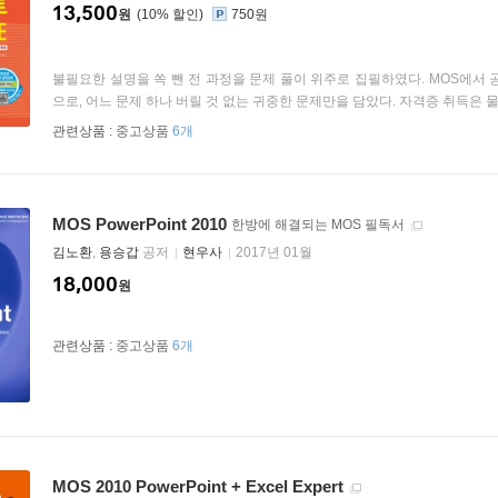
13,500
원
10
%
750원
불필요한 설명을 쏙 뺀 전 과정을 문제 풀이 위주로 집필하였다. MOS에서
으로, 어느 문제 하나 버릴 것 없는 귀중한 문제만을 담았다. 자격증 취득은 물론 M
관련상품 :
중고상품
6개
MOS PowerPoint 2010
한방에 해결되는 MOS 필독서
김노환
,
용승갑
공저
현우사
2017년 01월
18,000
원
관련상품 :
중고상품
6개
MOS 2010 PowerPoint + Excel Expert