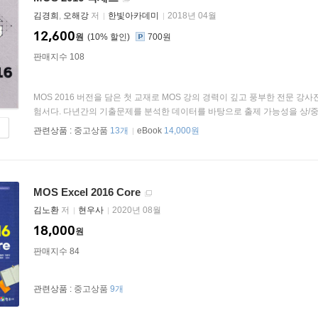
김경희
,
오해강
저
한빛아카데미
2018년 04월
12,600
원
10
%
700원
판매지수 108
MOS 2016 버전을 담은 첫 교재로 MOS 강의 경력이 깊고 풍부한 전문 강
험서다. 다년간의 기출문제를 분석한 데이터를 바탕으로 출제 가능성을 상/중/하
관련상품 :
중고상품
13개
eBook
14,000원
MOS Excel 2016 Core
김노환
저
현우사
2020년 08월
18,000
원
판매지수 84
관련상품 :
중고상품
9개