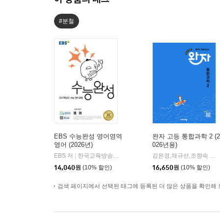
#분철
EBS 수능완성 영어영역
완자 고등 통합과학 2 (2
영어 (2026년)
026년용)
EBS 저
한국교육방송공사
김은경,채규선,조향숙 등저
|
14,040
원
(10% 할인)
16,650
원
(10% 할인)
검색 페이지에서 선택된 태그에 등록된 더 많은 상품을 확인해 