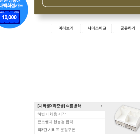
미리보기
사이즈비교
공유하기
[대학생X취준생] 여름방학
하반기 채용 시작
큰코쌤과 한능검 합격
직8딴 시리즈 분철쿠폰