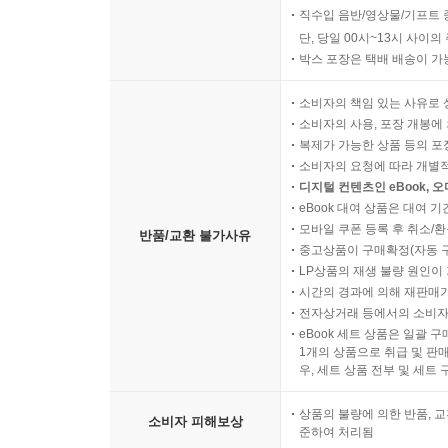
직수입 음반/영상물/기프트 
단, 당일 00시~13시 사이
박스 포장은 택배 배송이 가
소비자의 책임 있는 사유로 
소비자의 사용, 포장 개봉에 
복제가 가능한 상품 등의 포장을 
소비자의 요청에 따라 개별
디지털 컨텐츠인 eBook, 
eBook 대여 상품은 대여 기
모바일 쿠폰 등록 후 취소/환
반품/교환 불가사유
중고상품이 구매확정(자동 
LP상품의 재생 불량 원인이 기
시간의 경과에 의해 재판매가
전자상거래 등에서의 소비자
eBook 세트 상품은 일괄 
1개의 상품으로 취급 및 판매
우, 세트 상품 전부 및 세트
상품의 불량에 의한 반품, 교
소비자 피해보상
준하여 처리됨