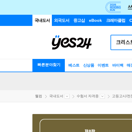
국내도서
외국도서
중고샵
eBook
크레마클럽
C
빠른분야찾기
베스트
신상품
이벤트
바이백
매
웰컴
국내도서
수험서 자격증
고등고시/전