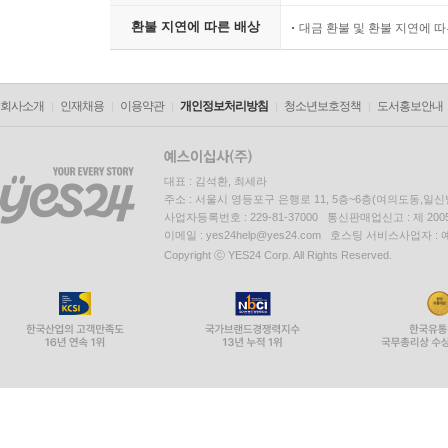
환불 지연에 따른 배상
대금 환불 및 환불 지연에 
회사소개
인재채용
이용약관
개인정보처리방침
청소년보호정책
도서홍보안내
대표 : 김석환, 최세라
주소 : 서울시 영등포구 은행로 11, 5층~6층(여의도동,일신
사업자등록번호 : 229-81-37000 통신판매업신고 : 제 200
이메일 : yes24help@yes24.com 호스팅 서비스사업자 :
Copyright ⓒ YES24 Corp. All Rights Reserved.