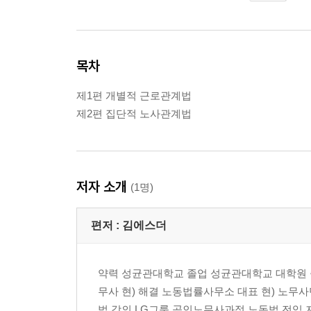
목차
제1편 개별적 근로관계법
제2편 집단적 노사관계법
저자 소개
(1명)
편저 :
김에스더
약력 성균관대학교 졸업 성균관대학교 대학원 졸
무사 현) 해결 노동법률사무소 대표 현) 노무
법 강의 LG그룹 공인노무사과정 노동법 전임 저 서 