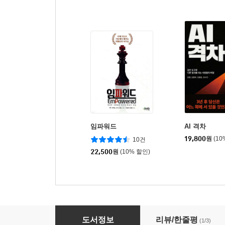
임파워드
AI 격차
19,800
원
(10
10건
22,500
원
(10% 할인)
요즘 직장인을 위한 실무 보고서 작성 비법 (큰글
도서정보
리뷰/한줄평
(1/3)