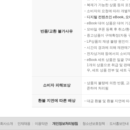
복제가 가능한 상품 등의 포장을 
소비자의 요청에 따라 개별
디지털 컨텐츠인 eBook, 
eBook 대여 상품은 대여 기
모바일 쿠폰 등록 후 취소/환
반품/교환 불가사유
중고상품이 구매확정(자동 
LP상품의 재생 불량 원인이 기
시간의 경과에 의해 재판매가
전자상거래 등에서의 소비자
eBook 세트 상품은 일괄 
1개의 상품으로 취급 및 판매
우, 세트 상품 전부 및 세트
상품의 불량에 의한 반품, 교
소비자 피해보상
준하여 처리됨
환불 지연에 따른 배상
대금 환불 및 환불 지연에 
회사소개
인재채용
이용약관
개인정보처리방침
청소년보호정책
도서홍보안내