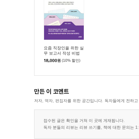
_ 업무 속도를 위해 템플릿 확보하기 · 87
_ 업무 효율을 위한 생성형 AI 활용하기 · 89
_ 리더의 보고서 스타일을 따라하기 · 92
_ 과거 자료를 확보하고 파악하기 · 95
_ 외부 보고서를 벤치마킹하기 · 98
_ 외부 자료는 출처를 명시하기 · 100
요즘 직장인을 위한 실
무 보고서 작성 비법
_ 전문 용어를 빠르게 이해하기 · 103
18,000
원
(10% 할인)
_ 페이지 번호는 자동으로 작성하기 · 106
_ 타회사 정보는 공시를 참조하기 · 110
[CHAPTER 04] 반드시 알아야 할 기초 문법 · 112
만든 이 코멘트
_ 글꼴 크기는 12 이상으로 작성하기 · 114
저자, 역자, 편집자를 위한 공간입니다. 독자들에게 전하고
_ 글꼴 강조를 위한 색깔 사용하기 · 116
_ 다양한 글꼴을 활용하여 강조하기 · 118
_ 자동 서식 기능으로 작성하지 않기 · 122
접수된 글은 확인을 거쳐 이 곳에 게재됩니다.
_ 글머리에 번호를 사용하지 않기 · 124
독자 분들의 리뷰는 리뷰 쓰기를, 책에 대한 문의는 1:
_ 초기에 적당한 줄 간격을 설정하기 · 126