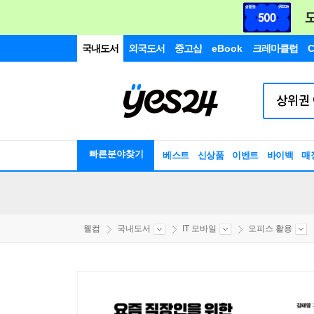
국내도서
외국도서
중고샵
eBook
크레마클럽
C
빠른분야찾기
베스트
신상품
이벤트
바이백
매
웰컴
국내도서
IT 모바일
오피스 활용