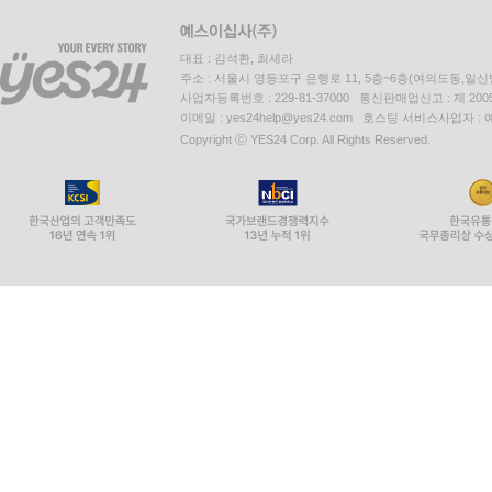
대표 : 김석환, 최세라
주소 : 서울시 영등포구 은행로 11, 5층~6층(여의도동,일신
사업자등록번호 : 229-81-37000 통신판매업신고 : 제 200
이메일 : yes24help@yes24.com 호스팅 서비스사업자 :
Copyright ⓒ YES24 Corp. All Rights Reserved.