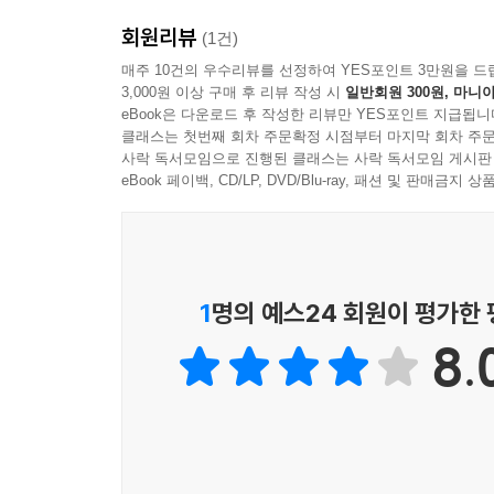
[CHAPTER 06] 혼자 일하지 않는 실전 전략 · 178
경우가 많다. 또한 뻔한 내용만을 반복할 뿐 구체
회원리뷰
_ 쉬운 설명서와 같이 이메일 구성하기 · 180
회사의 양식’이 아니라 어떤 환경에서도 성과를 낼 
(1건)
_ 이메일 본문에 주요 내용을 작성하기 · 183
거치며 보고서가 통하는 순간과 막히는 순간을 현
매주 10건의 우수리뷰를 선정하여 YES포인트 3만원을 드
3,000원 이상 구매 후 리뷰 작성 시
일반회원 300원, 마니아
_ 이메일에 단순히 숫자만 기술하지 않기 · 186
달라져도 흔들리지 않는 원칙을 정리했다. 즉, 이 책
eBook은 다운로드 후 작성한 리뷰만 YES포인트 지급됩니
_ 이메일 서명을 설정해서 사용하기 · 189
클래스는 첫번째 회차 주문확정 시점부터 마지막 회차 주문
_ 정보 획득을 위한 인적 네트워크 구축하기 · 192
* 이런 분을 위한 책입니다.
사락 독서모임으로 진행된 클래스는 사락 독서모임 게시판
_ 과제 일정이 길면 중간 보고를 하기 · 195
보고서를 작성할 때 늘 ‘감’에 의존해서 체계가 잡히
eBook 페이백, CD/LP, DVD/Blu-ray, 패션 및 판매금
_ 스크랩으로 데이터를 축적하기 · 198
일은 많이 하지만 성과를 정리하는 법을 모르는 [실
_ 주요 회의 내용은 반드시 공유하기 · 200
상사가 만족하는 포인트를 몰라서 매번 수정 요청을 
_ 완성도와 속도 사이에서 밸런스 찾기 · 202
기획 의도는 분명한데 문서로 설득하는 능력이 약한
AI로 초안을 작성했더니 결과물이 만족스럽지 않아 
1
명의 예스24 회원이 평가한
[CHAPTER 07] 결재 문서 실무 체크사항 · 206
회사에서 ‘일 잘하는 사람’으로 인정받고 싶은 [예비
8.
_ 품의서에 사용되는 용어를 이해하기 · 208
_ 품의서 결재 라인을 정확히 기입하기 · 211
_ 지출결의서에 전자세금계산서 첨부하기 · 214
_ 회사 법인인감과 사용인감을 구별하기 · 217