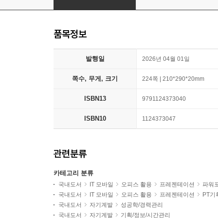
품목정보
발행일
2026년 04월 01일
쪽수, 무게, 크기
224쪽 | 210*290*20mm
ISBN13
9791124373040
ISBN10
1124373047
관련분류
카테고리 분류
국내도서
IT 모바일
오피스 활용
프레젠테이션
파워
국내도서
IT 모바일
오피스 활용
프레젠테이션
PT기
국내도서
자기계발
성공학/경력관리
국내도서
자기계발
기획/정보/시간관리