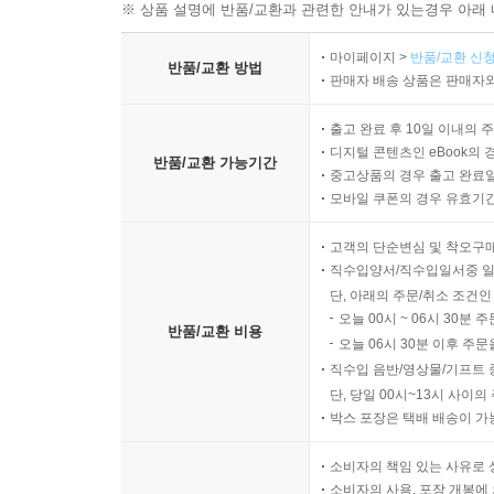
※ 상품 설명에 반품/교환과 관련한 안내가 있는경우 아래 
마이페이지 >
반품/교환 신청
반품/교환 방법
판매자 배송 상품은 판매자와
출고 완료 후 10일 이내의 
디지털 콘텐츠인 eBook의 
반품/교환 가능기간
중고상품의 경우 출고 완료일
모바일 쿠폰의 경우 유효기간(
고객의 단순변심 및 착오구
직수입양서/직수입일서중 일
단, 아래의 주문/취소 조건인
오늘 00시 ~ 06시 30분 
반품/교환 비용
오늘 06시 30분 이후 주문
직수입 음반/영상물/기프트 
단, 당일 00시~13시 사이
박스 포장은 택배 배송이 가
소비자의 책임 있는 사유로 
소비자의 사용, 포장 개봉에 