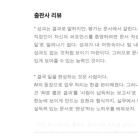
_ 이어쓰기보다 내려쓰기로 작성하기 · 130
_ 들여쓰기로 문단 형식을 갖추기 · 132
출판사 리뷰
_ 붙여쓰기보다 띄어쓰기로 작성하기 · 135
_ 숫자 단위와 부가가치세를 표시하기 · 138
* 성과는 결과로 말하지만, 평가는 문서에서 갈린다.
직장인이 자신의 퍼포먼스를 증명하려면 문서 작성
[CHAPTER 05] 탄탄한 실력이 드러나는 중급 비법 · 
일’로 밀려나기 쉽다. 성과가 내 머릿속이나 팀
_ 글쓰기와 도식화 역량이 동시 필요 · 144
성과도 없는 것처럼 보이기 마련이다. 그러므로 문서
_ 인포그래픽을 통해 정보 도식화하기 · 147
있게 보여줄 수 있는 능력인 것이다.
_ 막대 그래프로 정보 도식화하기 · 150
_ 파이 차트로 정보 도식화하기 · 154
* 결국 일을 완성하는 것은 사람이다.
_ 선형 차트로 정보 도식화하기 · 158
AI의 등장으로 업무 처리는 한결 편리해졌다. 그러
_ 도식화에 따른 왜곡된 표현 주의하기 · 161
건 ‘AI로 뽑은 결과’를 ‘사람이 납득하는 보고서
_ 주요 페이지는 레이아웃을 구조화하기 · 165
한눈에 보이게 만드는 표현과 형식까지, 실무에서 바
_ 텍스트 박스를 활용하여 중앙 정렬하기 · 168
설득력 있는 문서로 ‘완성’하는 노하우를 배워보자.
_ 표는 페이지 최대 너비로 맞추기 · 171
_ 이미지와 동영상을 추가해서 설명하기 · 174
* 어떤 회사에서도 통하는 클래식한 규칙을 담았다.
보고서 작성 가이드는 이미 많고, 대부분 치밀하