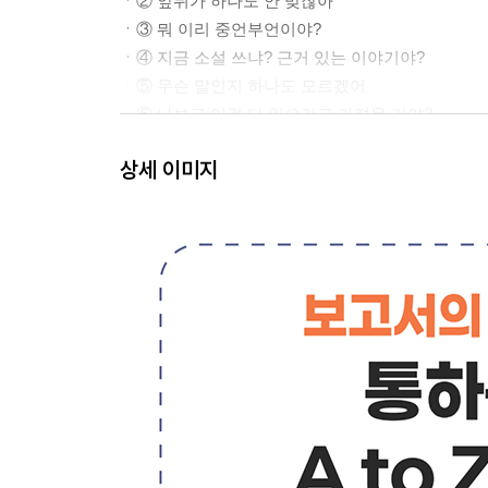
ㆍ② 앞뒤가 하나도 안 맞잖아
ㆍ③ 뭐 이리 중언부언이야?
ㆍ④ 지금 소설 쓰냐? 근거 있는 이야기야?
ㆍ⑤ 무슨 말인지 하나도 모르겠어
ㆍ⑥ 나보고 이걸 다 읽으라고 가져온 거야?
ㆍ⑦ 뭐가 이리 애매모호해? 하겠다는 거야, 말겠다
상세 이미지
ㆍ⑧ 뭐가 이렇게 내용이 많아? 내가 알아야 하는 게
ㆍ⑨ 기본은 좀 지키자
ㆍ⑩ 이건 내가 지시한 내용이 아닌데?
LESSON 03 통하는 보고서의 4가지 조건
ㆍ① 보고서의 작성 목적을 확인하라
ㆍ② 보고서의 문장은 상대방의 입장에서 생각하라
ㆍ③ 보고서의 내용은 낱개가 아닌 덩어리로 묶자
ㆍ④ 시각적 표현력으로 상대방의 머릿속에 그림을
CHAPTER 02 보고서의 유형