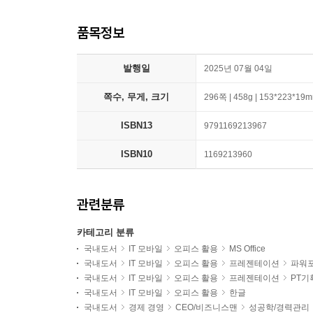
품목정보
발행일
2025년 07월 04일
쪽수, 무게, 크기
296쪽 | 458g | 153*223*19
ISBN13
9791169213967
ISBN10
1169213960
관련분류
카테고리 분류
국내도서
IT 모바일
오피스 활용
MS Office
국내도서
IT 모바일
오피스 활용
프레젠테이션
파워
국내도서
IT 모바일
오피스 활용
프레젠테이션
PT기
국내도서
IT 모바일
오피스 활용
한글
국내도서
경제 경영
CEO/비즈니스맨
성공학/경력관리