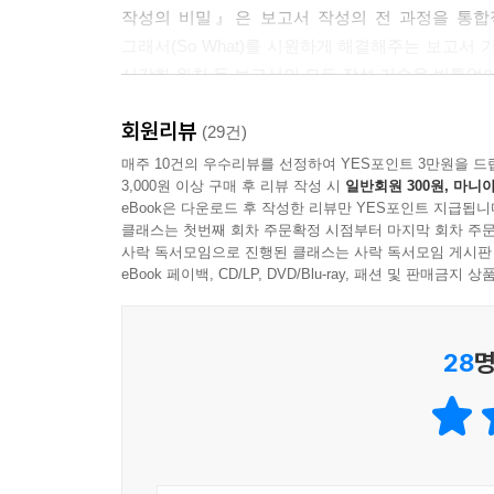
작성의 비밀』은 보고서 작성의 전 과정을 통합적인 
그래서(So What)를 시원하게 해결해주는 보고서
시각화 원칙 등 보고서의 모든 작성 기술을 빈틈없
회원리뷰
3. 복잡한 이론 대신 쉽고 재미있는 설명과 풍부한 
(29건)
보고서 작성도 어려운데, 관련 책까지 어려워 금방 
매주 10건의 우수리뷰를 선정하여 YES포인트 3만원을 드
3,000원 이상 구매 후 리뷰 작성 시
일반회원 300원, 마니아
방법, 학술/전문 용어를 최대한 덜어내고, 가장 
eBook은 다운로드 후 작성한 리뷰만 YES포인트 지급됩니
교육생들이 작성했던 보고서 예시를 활용하여, 신입사
클래스는 첫번째 회차 주문확정 시점부터 마지막 회차 주문
“아, 이렇게 지침을 주면 되겠구나!” 하는 인사이트
사락 독서모임으로 진행된 클래스는 사락 독서모임 게시판
eBook 페이백, CD/LP, DVD/Blu-ray, 패션 및 판매금
어떤 독자를 위한 책인가?
28
명
- 보고서 작성에 막연한 두려움을 느끼거나 어디서
- 매일 반려당하는 보고서 때문에 무기력함을 느끼
- 실전에서 바로 통하는 보고서 작성법을 배우고 싶
- 파편적으로 알고 있던 보고서 작성 관련 지식들
- 인공지능(AI) 시대에도 변함없이 중요한 ‘인간의