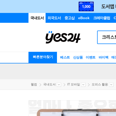
국내도서
외국도서
중고샵
eBook
크레마클럽
C
빠른분야찾기
베스트
신상품
이벤트
바이백
매
웰컴
국내도서
IT 모바일
오피스 활용