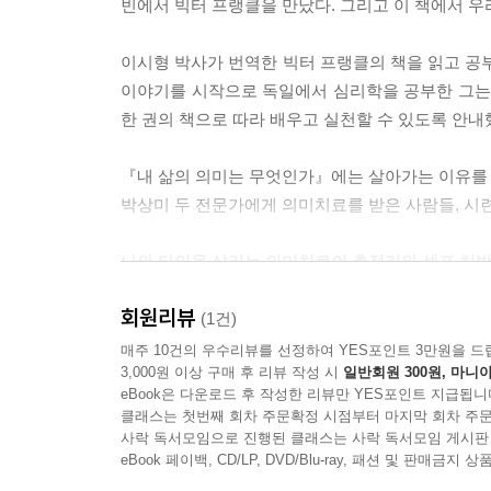
빈에서 빅터 프랭클을 만났다. 그리고 이 책에서 우
--- p.38
이시형 박사가 번역한 빅터 프랭클의 책을 읽고 공부
내가 겪은 고통을 가치 없게 만들지 마십시오. 나를
이야기를 시작으로 독일에서 심리학을 공부한 그는 
살아갈 수 있습니다. 모든 시련은 내 인생에 꼭 필
한 권의 책으로 따라 배우고 실천할 수 있도록 안내
져나와 다시 태어나는 거예요. 다시 태어나 내 생명
다. 모든 고통은 문제를 해결할 수 있는 방법을 내
『내 삶의 의미는 무엇인가』에는 살아가는 이유를 찾
내일은 어제와 오늘보다 희망적입니다. 미래에 대
박상미 두 전문가에게 의미치료를 받은 사람들, 시
하고, 그런 날이 밝아오는 것을 보기 위해서 살아남
--- p.134
나와 타인을 살리는 의미치료의 총정리와 셀프 처
“무엇 때문에 내가 태어났을까요? 왜 살아야 하는지
만일 내적인 양심의 소리, 즉 로고스가 그 고뇌를 
회원리뷰
“어떤 절망 속에서도 반드시 희망이 있고, 어떤 존
(1건)
택합니다. 그것은 장기적으로 반드시 행복의 땅으로 
매주 10건의 우수리뷰를 선정하여 YES포인트 3만원을 드
가급적 피해야 합니다. 가령 수술을 하면 나을 병
3,000원 이상 구매 후 리뷰 작성 시
일반회원 300원, 마니아
모든 사람의 인생에는 의미가 있다. 생명이 있는 
고뇌는 어디까지나 성장의 기회이며 수단이지 목적은 
eBook은 다운로드 후 작성한 리뷰만 YES포인트 지급됩니
만드는 것이 아니라 발견하는 것이다. 태어날 때부
습니다. 인간이 의미도 없는 고통을 앓아야 할 이
클래스는 첫번째 회차 주문확정 시점부터 마지막 회차 주문
있는 것이다. 니체는 “왜 살아야 하는지 아는 사람은
사락 독서모임으로 진행된 클래스는 사락 독서모임 게시판
되어, 주어진 과제는 비로소 의미를 가질 수 있게 됩
죽음에도 반드시 목적이 있을 것이다.”라고 했다. 
eBook 페이백, CD/LP, DVD/Blu-ray, 패션 및 판매금
--- p.193~194
행복해질 수 있다.