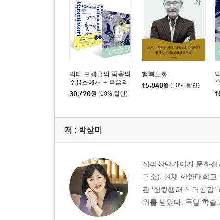
빅터 프랭클의 죽음의
행복노화
수용소에서 + 죽음의
15,840
원
(10% 할인)
수용소 이후 세트
30,420
원
(10% 할인)
1
저 :
박상미
심리상담가이자 문화심리
구소). 현재 한양대학교
관 ‘힐링캠퍼스 더공감’
위를 받았다. 독일 학술