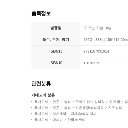
품목정보
발행일
2026년 03월 16일
쪽수, 무게, 크기
256쪽 | 333g | 150*215*20
ISBN13
9791167031914
ISBN10
1167031911
관련분류
카테고리 분류
국내도서
인문
심리
주제로 읽는 심리학
쉽게 읽는 
국내도서
인문
심리
카운셀링/심리치료
치유심리
국내도서
자기계발
처세술/삶의 자세
국내도서
에세이
한국 에세이