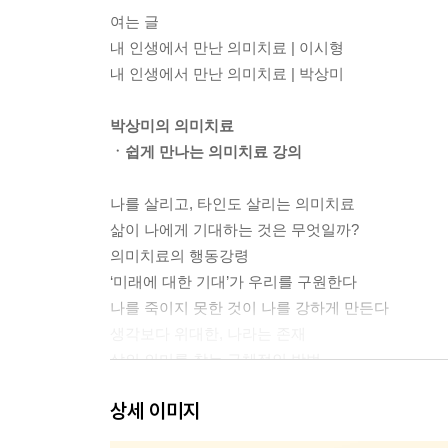
여는 글
내 인생에서 만난 의미치료 | 이시형
내 인생에서 만난 의미치료 | 박상미
박상미의 의미치료
ㆍ쉽게 만나는 의미치료 강의
나를 살리고, 타인도 살리는 의미치료
삶이 나에게 기대하는 것은 무엇일까?
의미치료의 행동강령
‘미래에 대한 기대’가 우리를 구원한다
나를 죽이지 못한 것이 나를 강하게 만든다
생각보다 위대한, 나라는 존재
삶의 의미를 찾는 구체적인 방법
스스로 답을 찾도록 이끄는 대화법
상세 이미지
현대인들의 고민 - 의미치료에서 해답 찾기
불안, 공포, 강박이 심해요