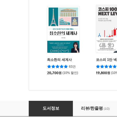
최소한의 세계사
코스피 1만 
63건
20,700
원
(10% 할인)
19,800
원
(10
내 삶의 의미는 무엇인가
도서정보
리뷰/한줄평
(1/2)