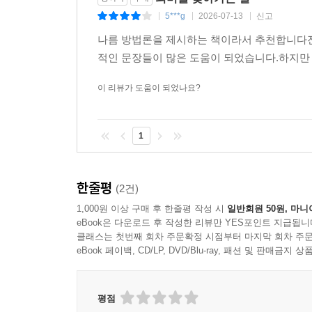
여는 글과 마치는 글 _이시형·박상미
5***g
2026-07-13
신고
|
|
|
나름 방법론을 제시하는 책이라서 추천합니다전공
『내 삶의 의미는 무엇인가』는 신경정신과 의사인
적인 문장들이 많은 도움이 되었습니다.하지만
‘의미치료’를 실생활에서 매일 활용할 수 있도록 안내하
사람은 ‘의미치료’라는 한국어로 통일하여 쓰고 있
이 리뷰가 도움이 되었나요?
미래에 대한 기대를 가지고, 내 삶의 의미를 적극
1
찾아갑시다. 우리가 겪은 고통은 반드시 내 미래
거름이 되었을 것입니다. 과거의 고통 때문에 많
도움이 되고 싶은 당신에게 이 책이 희망이 되기를
한줄평
(2건)
1,000원 이상 구매 후 한줄평 작성 시
일반회원 50원, 마니
나 개인을 넘어서 타인과 더불어서 의미를 창조하
eBook은 다운로드 후 작성한 리뷰만 YES포인트 지급됩니
이르기를! 당신의 미래를 기대하고 응원합니다. 나를
클래스는 첫번째 회차 주문확정 시점부터 마지막 회차 주문
eBook 페이백, CD/LP, DVD/Blu-ray, 패션 및 판매금
평점