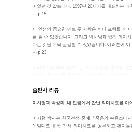
이었던 것 같습니다. 1997년 20세기를 대표하는
--- p.15
제 인생의 중요한 멘토 두 사람은 빅터 프랭클과 
를 할 수 있었습니다. 그리고 박사님과 함께 의미
다는 것을 더욱 실감할 수 있었습니다. 여러분이 이 
--- p.23
우리의 인생에서 일어나는 모든 사건들, 즐거운 일
는 사실을 받아들여야 해요. ‘왜 나한테 이런 일이 
철학을 받아들일 때, 참된 행복을 얻을 수 있습니다
출판사 리뷰
한 질문을 바꿀 수 있습니다.
--- p.27
이시형과 박상미, 내 인생에서 만난 의미치료를 이
제가 만난 김지민 씨(가명, 33세, 회사원)는 불
이시형 박사는 한국전쟁 중에『죽음의 수용소에서』
하며 어린 딸에게 죄책감을 가지고 있었죠. 그녀의
예일대로 유학 가서 의미치료를 공부하고 환자들을
아니라는 걸 알게 됩니다.