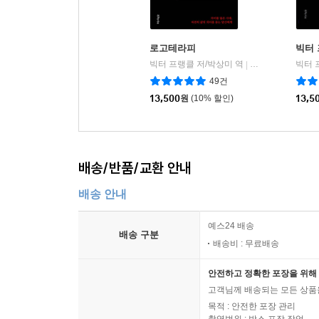
로고테라피
빅터
빅터 프랭클 저/박상미 역
특별한서재
빅터 
|
49건
13,500
원
(10% 할인)
13,5
배송/반품/교환 안내
배송 안내
예스24 배송
배송 구분
배송비 : 무료배송
안전하고 정확한 포장을 위해 
고객님께 배송되는 모든 상품을
목적 : 안전한 포장 관리