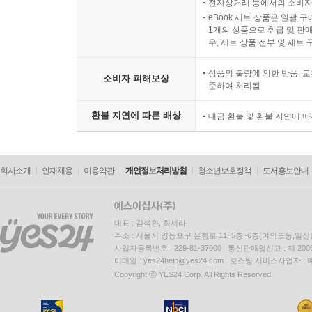
전자상거래 등에서의 소비자
eBook 세트 상품은 일괄 
1개의 상품으로 취급 및 판매
우, 세트 상품 전부 및 세트
상품의 불량에 의한 반품, 교
소비자 피해보상
준하여 처리됨
환불 지연에 따른 배상
대금 환불 및 환불 지연에 
회사소개
인재채용
이용약관
개인정보처리방침
청소년보호정책
도서홍보안내
대표 : 김석환, 최세라
주소 : 서울시 영등포구 은행로 11, 5층~6층(여의도동,일신
사업자등록번호 : 229-81-37000 통신판매업신고 : 제 200
이메일 : yes24help@yes24.com 호스팅 서비스사업자 :
Copyright ⓒ YES24 Corp. All Rights Reserved.