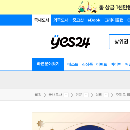
국내도서
외국도서
중고샵
eBook
크레마클럽
C
빠른분야찾기
베스트
신상품
이벤트
바이백
매
웰컴
국내도서
인문
심리
주제로 읽는