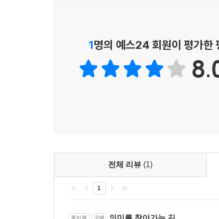
이 여성은 유부남과 연애중입니다. 그러나 걸핏하면
외면적으로는 앓고 있는 것처럼 보여도 인간의 
으로 괴로워하면서도 그렇게 속박된 자기에게 만족을
의미치료의 ‘기본 원리’이다. 인간의 본질은 육
1
명의 예스24 회원이 평가한
있으면서 못 헤어지는 건 어딘가 그런 관계에 만족하
(로고테라피)의 진수를 이해하게 된다고 말했다.
철학이 있기 때문입니다. 이런 기본적 철학이 고쳐지
8.
자세를 갖추고 있다면 어떤 시련도 이겨낼 수 있는 
가치가 있는 인간으로 인생철학을 갖게 하는 게 치
현대사회에 만연되어 있는 우울증과 공격성, 중독증
--- p.197
채워줄 수 있는 게 의미치료이다. 진실로 의미
창의가치, 체험가치, 태도가치, 세 개의 영역으로 
• 나는 인생에서 무엇을 할 것을 요구받고 있나?
• 나의 일을 정말 필요로 하는 사람은 누구인가? 어
• 그 누군가, 무언가를 위해 내가 할 수 있는 일이 
전체 리뷰
(1)
1
삶이 나에게 무엇을 기대하는지 궁금하지 않는가. 내
한다.
의미를 찾아가는 길
종이책
구매