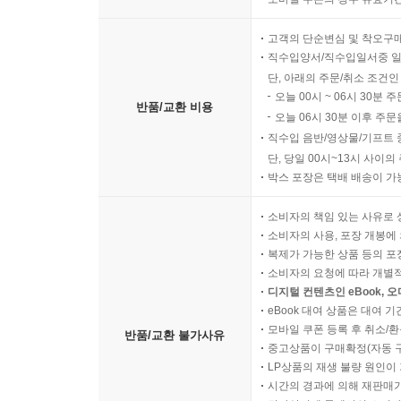
고객의 단순변심 및 착오구
직수입양서/직수입일서중 일
단, 아래의 주문/취소 조건인
오늘 00시 ~ 06시 30분 
반품/교환 비용
오늘 06시 30분 이후 주문
직수입 음반/영상물/기프트 
단, 당일 00시~13시 사이
박스 포장은 택배 배송이 가
소비자의 책임 있는 사유로 
소비자의 사용, 포장 개봉에 
복제가 가능한 상품 등의 포장을 
소비자의 요청에 따라 개별
디지털 컨텐츠인 eBook, 
eBook 대여 상품은 대여 기
모바일 쿠폰 등록 후 취소/환
반품/교환 불가사유
중고상품이 구매확정(자동 
LP상품의 재생 불량 원인이 기
시간의 경과에 의해 재판매가