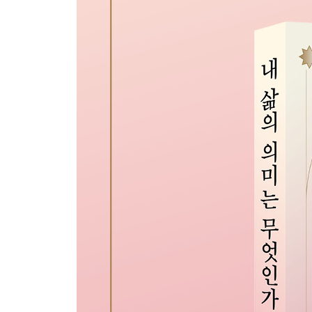
내 생애 두 번째 번역서
수용소에서 체득한 실존적 지혜 - 무엇이 프랭클을
로고스(Logos)란?
모든 걸 초월한 사랑의 힘
인간애를 넘어선 운명의 올가미
괴롭고 번민하기 때문에 인간이다
한 생명을 건지기 위해
로고스를 불러일으키기 위해
희망의 허구
해방, 자유 그리고 비통과 환멸
의미치료의 이론과 임상 - 로고스의 싹이 성장하기
그에게 로고스는 운명이었다
고민하는 사람이 건강하다
로고스의 생명 에너지를 불러 깨우는 기법
신은 인간이 괴로워하는 것을 원치 않는다
의미 이전에 인생철학을!
가치를 실현하려면
공허감을 메우려면