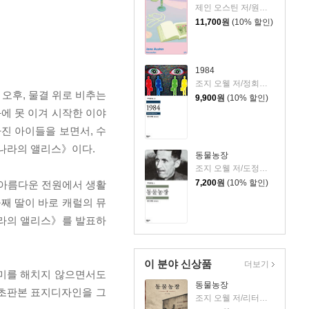
제인 오스틴 저/원영선,전신화 공역
11,700
원
(10% 할인)
1984
조지 오웰 저/정회성 역
 오후, 물결 위로 비추는
9,900
원
(10% 할인)
에 못 이겨 시작한 이야
빠진 아이들을 보면서, 수
 나라의 앨리스》이다.
동물농장
조지 오웰 저/도정일 역
7,200
원
(10% 할인)
 아름다운 전원에서 생활
째 딸이 바로 캐럴의 뮤
나라의 앨리스》를 발표하
이 분야 신상품
더보기
미를 해치지 않으면서도
동물농장
 초판본 표지디자인을 그
조지 오웰 저/리터링크 역