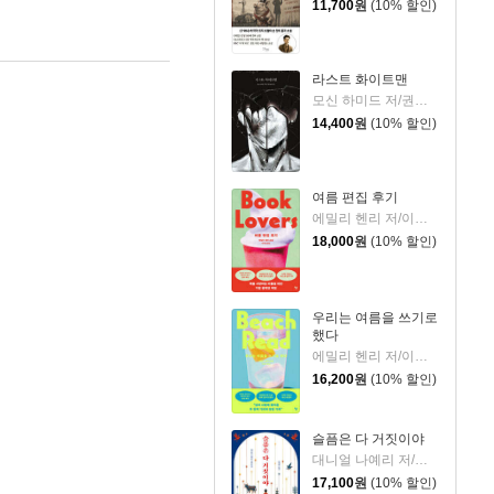
11,700
원
(10% 할인)
라스트 화이트맨
모신 하미드 저/권상미 역
14,400
원
(10% 할인)
여름 편집 후기
에밀리 헨리 저/이미정 역
18,000
원
(10% 할인)
우리는 여름을 쓰기로
했다
에밀리 헨리 저/이미정 역
16,200
원
(10% 할인)
슬픔은 다 거짓이야
대니얼 나예리 저/김래경 역
17,100
원
(10% 할인)