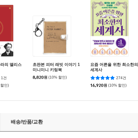
나라의 앨리스
초판본 피터 래빗 이야기 1
요즘 어른을 위한 최소한의
미니미니 키링북
세계사
8,820
원
(10% 할인)
1건
274건
 할인)
16,920
원
(10% 할인)
배송/반품/교환