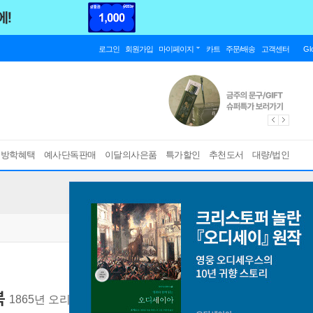
로그인
회원가입
마이페이지
카트
주문/배송
고객센터
Gl
름방학혜택
예사단독판매
이달의사은품
특가할인
추천도서
대량/법인
북
1865년 오리지널 초판본 표지디자인