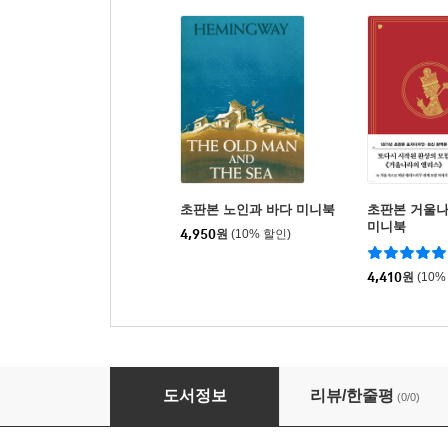
초판본 노인과 바다 미니북
초판본 거울
미니북
4,950
원
(10% 할인)
4,410
원
(10%
초판본 이상한 나라의 앨리스 미니북
도서정보
리뷰/한줄평
(0/0)