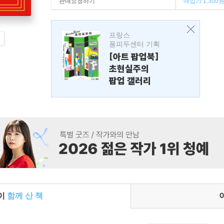
판매요청하기
매입가 1,300
프랑스
퐁피두센터 기획
[아트 팝업북]
초현실주의
팝업 갤러리
들이
함께 산 책