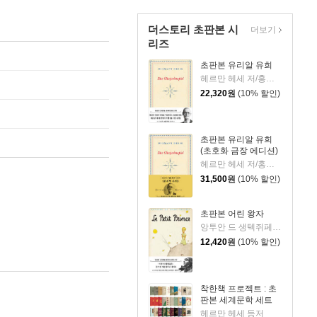
더스토리 초판본 시
더보기
리즈
초판본 유리알 유희
헤르만 헤세 저/홍진호 역
22,320
원
(10% 할인)
초판본 유리알 유희
(초호화 금장 에디션)
헤르만 헤세 저/홍진호 역
31,500
원
(10% 할인)
초판본 어린 왕자
앙투안 드 생텍쥐페리 저/김미정 역
12,420
원
(10% 할인)
착한책 프로젝트 : 초
판본 세계문학 세트
헤르만 헤세 등저