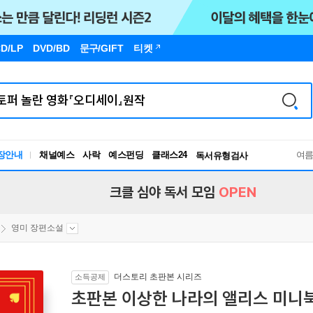
D/LP
DVD/BD
문구
/GIFT
티켓
장안내
채널예스
사락
예스펀딩
클래스24
독서유형검사
여
RBTI Lab
독서유형검사
크클 심야 독서 모임
OPEN
영미 장편소설
더스토리 초판본 시리즈
소득공제
초판본 이상한 나라의 앨리스 미니