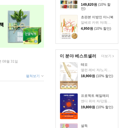
149,820
원
(10% 할
인)
초판본 이방인 미니북
알베르 카뮈 저/최헵시바 역
4,950
원
(10% 할인)
이 분야 베스트셀러
더보기
년 08월 31일
테오
앨런 레비 저/노지양 역
18,900
원
(10% 할인)
펼쳐보기
프로젝트 헤일메리
앤디 위어 저/강동혁 역
19,800
원
(10% 할인)
설득