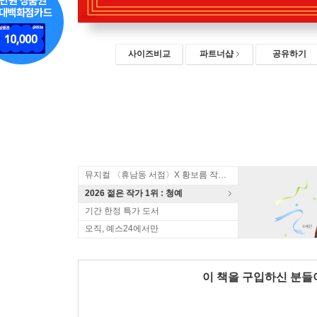
사이즈비교
파트너샵
공유하기
뮤지컬 〈휴남동 서점〉X 황보름 작가 북토크
2026 젊은 작가 1위 : 청예
기간 한정 특가 도서
오직, 예스24에서만
이 책을 구입하신 분