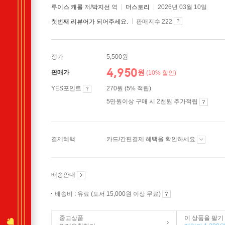
루이스 캐롤
저/
박지선
역
더스토리
2026년 03월 10일
첫번째 리뷰어가 되어주세요.
판매지수 222
정가
5,500원
4,950
원
판매가
(10% 할인)
YES포인트
270원 (5% 적립)
5만원이상 구매 시 2천원 추가적립
결제혜택
카드/간편결제 혜택을 확인하세요
배송안내
배송비 : 유료 (도서 15,000원 이상 무료)
중고상품
이 상품을 팔기