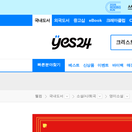
국내도서
외국도서
중고샵
eBook
크레마클럽
C
빠른분야찾기
베스트
신상품
이벤트
바이백
매
웰컴
국내도서
소설/시/희곡
영미소설