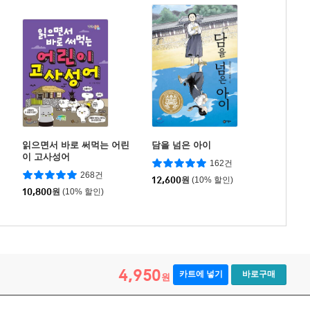
읽으면서 바로 써먹는 어린
담을 넘은 아이
이 고사성어
162건
268건
12,600
원
(10% 할인)
10,800
원
(10% 할인)
4,950
카트에 넣기
바로구매
원