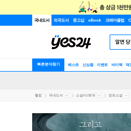
국내도서
외국도서
중고샵
eBook
크레마클럽
C
빠른분야찾기
베스트
신상품
이벤트
바이백
매
웰컴
국내도서
소설/시/희곡
장르소설