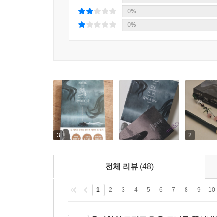
내게 기대지 않았으면 좋겠어. 오직 내 의지에 따
0%
것들로 나를 채워보고 싶어.”(427쪽)
0%
윤지현은 소설의 곳곳에 한국적인 문화와 장치들
장례를 치르고, 또 다른 한국인 가족의 어머니는 
더불어 이제는 전 세계적으로 널리 알려진 ‘삼겹
독자들에게 친숙한 K-콘텐츠라는 상징성을 뛰어넘
수진이 살려낸 미래는 망설임 없는 복수극을 벌이며
없는 대가를 치른다. 한국어판 서문을 통해 작가가
수진이 언니를 되살리지 않았더라도 온전한 마음으
3
2
수밖에 없다. 선택하거나 선택하지 않거나 후회할
밝혀지는 마지막 페이지까지 극한의 공포감에서 헤
전체 리뷰
(48)
1
2
3
4
5
6
7
8
9
10