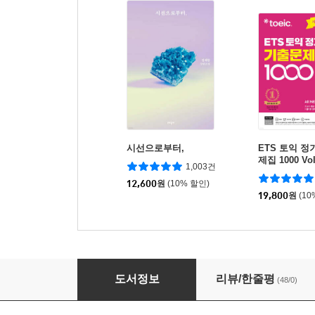
시선으로부터,
ETS 토익 
제집 1000 Vol
1,003건
12,600
원
(10% 할인)
19,800
원
(10
그리고 강은 그녀를 끌어내린다
도서정보
리뷰/한줄평
(48/0)