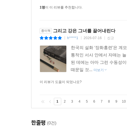
1명
이 이 리뷰를 추천합니다.
그리고 강은 그녀를 끌어내린다
종이책
h*****1
2026-07-16
신고
|
|
|
한국의 설화 ‘장화홍련’은 계
통적인 서사 안에서 자매는 늘
된 데에는 아마 그런 수동성
때문일 것...
더보기
이 리뷰가 도움이 되었나요?
1
2
3
4
5
6
7
8
9
10
한줄평
(0건)