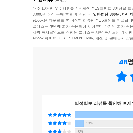
‘완벽한 딸’이라는 잔혹극을
매주 10건의 우수리뷰를 선정하여 YES포인트 3만원을 드
물속으로 끌어내리는 강렬한 카타르시스
“사랑해. 사랑하니까 이제 놓아줄게.”
3,000원 이상 구매 후 리뷰 작성 시
일반회원 300원, 마니아
eBook은 다운로드 후 작성한 리뷰만 YES포인트 지급됩니
--- p.452
첫 시집 《늘 허기진 이들》로 최고 권위의 신인 
클래스는 첫번째 회차 주문확정 시점부터 마지막 회차 주문
사락 독서모임으로 진행된 클래스는 사락 독서모임 게시판
그녀를 끌어내린다》를 통해 자신의 작가적 재능
치유라는 것이 허상일지도 모른다는 의구심이 들기
eBook 페이백, CD/LP, DVD/Blu-ray, 패션 및 판매금
산문에 녹여내며, 기존의 장르 문법과는 또 다른 
갈 뿐이다.
고립 상태에 놓였을 때 이 소설의 집필을 시작했는
각자의 방식으로 그것을 헤쳐나가는 일에 대해 오래
--- p.456
48
명
백인이 득세한 마을 제이드 에이커에서 소수자로
가족이라고”, “너희 민족이 학구열이 높다는 말
서로에게 의지하며 살아간다. 적어도 겉으로는 “즐
관계에도 선명한 균열이 생긴다. 아내를 잃은 아
별점별로 리뷰를 확인해 보세
위치시킨다. 오직 미래만이 “완벽한 아이”이자 
밑바닥까지 들여다보며, 슬픔이 너무 깊어지면 분노
10%
“혼자 있으면서 온갖 무모하고 이기적인 짓을 다 해
0%