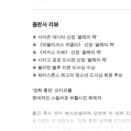
--- p.184
골짜기에서 처참하게 부서진 그 여자는 과거에 포터
출판사 리뷰
--- p.189
★ 아마존 에디터 선정 ‘올해의 책’
소녀의 가족은 암탉을 되살려 1년 동안 연명했다. 
★ 《퍼블리셔스 위클리》 선정 ‘올해의 책’
--- p.196
★ 《커커스 리뷰》 선정 ‘올해의 책’
★ 시카고 공공 도서관 선정 ‘올해의 책’
“이걸 왜 가져왔어? 미쳤어? 그게 물을 통해서 엿듣
★ 불러틴 블루 리본 도서상 수상
--- p.212
★ 워터스톤스 최고의 청소년 도서상 최종 후보
우리 언니 맞아? 수진은 문에 귀를 바싹 붙이고 
‘장화 홍련’ 모티프를
게 머릿속을 스쳐 지나갔다. 언니, 거기 있는 거 맞아
현대적인 스릴러로 부활시킨 화제작
“그곳에서 익사한 어머니와 딸의 귀신이 나타난다고 
출간 즉시 전미 베스트셀러에 오르며 전 세계 1
독 무성하다고.”
윤지현의 첫 장편소설. ‘장화 홍련’ 설화를 감각
--- p.283
서사 감각으로 훌륭하게 확장해냈다는 찬사를 받