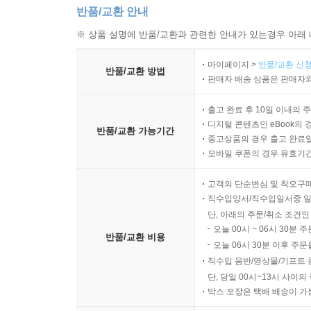
반품/교환 안내
※ 상품 설명에 반품/교환과 관련한 안내가 있는경우 아래 
마이페이지 >
반품/교환 신청
반품/교환 방법
판매자 배송 상품은 판매자와
출고 완료 후 10일 이내의 
디지털 콘텐츠인 eBook의 
반품/교환 가능기간
중고상품의 경우 출고 완료일
모바일 쿠폰의 경우 유효기간(
고객의 단순변심 및 착오구
직수입양서/직수입일서중 일
단, 아래의 주문/취소 조건인
오늘 00시 ~ 06시 30분 
반품/교환 비용
오늘 06시 30분 이후 주문
직수입 음반/영상물/기프트 
단, 당일 00시~13시 사이
박스 포장은 택배 배송이 가