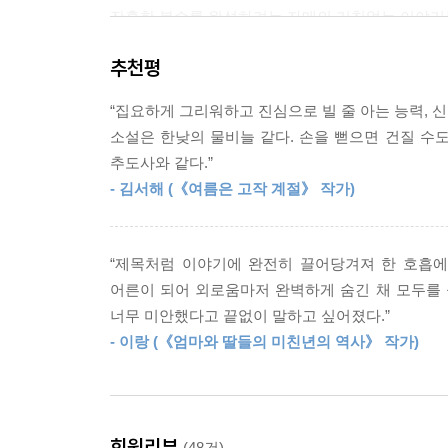
잔혹한 복수를 완성하려는 자매의 거침없는 이야기는
“귀신이 되는 건 단 하나, 놓지 못하는 마음 때문이
--- p.284
추천평
전 세계가 주목한 한국계 작가의 K-호러
복수가 끝나는 날, 나 스스로 유령이 되어 너에게 돌
“집요하게 그리워하고 진심으로 빌 줄 아는 능력, 신
해안가 작은 마을 ‘제이드 에이커’를 가로지르는 강
--- p.315
소설은 한낮의 물비늘 같다. 손을 뻗으면 건질 수도
의지해 살아오던 동생 ‘수진’은 언니마저 알 수 없
추도사와 같다.”
말라’는 금기를 어기고, 집안의 여성들에게만 전해
언니는 살인을 저질렀다. 원래 모습을 일부만 간직한
- 김서해 (《여름은 고작 계절》 작가)
짧게 만끽하지만, 점차 미래는 몸에서 곰팡내를 풍
--- p.399
이루지 못한 일, 오래전 가족을 무너뜨린 진실을 
수진은 돌이킬 수 없는 대가를 치르는데…….
“물귀신은 자신이 빠져 죽은 곳에 묶여 있다고 했어.
“제목처럼 이야기에 완전히 끌어당겨져 한 호흡에
--- p.416
어른이 되어 외로움마저 완벽하게 숨긴 채 모두를 
윤지현은 ‘장화 홍련’처럼 불온한 운명에 빠진 
너무 미안했다고 끝없이 말하고 싶어졌다.”
희생을 강요하는 불합리한 세계와 장녀라는 이유로
“우리 집 같은 데서 장녀가 어떤 건지 넌 몰라. 모든
- 이랑 (《엄마와 딸들의 미친년의 역사》 작가)
섬세하게 파고든다. 어머니가 의문의 사고로 목숨을
--- p.426
어른이 되어야 했던 미래. 열한 살 미래가 자기
공포로 다가온다.
“우린 괜찮지 않아. 둘 다 물에 빠져 죽을 거라고. 
--- p.447
회원리뷰
(48건)