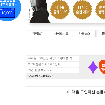
미리보기
사이즈비교
카드뉴스
공
뮤지컬 〈휴남동 서점〉X 황보름 작가 북토크
2026 젊은 작가 1위 : 청예
기간 한정 특가 도서
오직, 예스24에서만
이 책을 구입하신 분