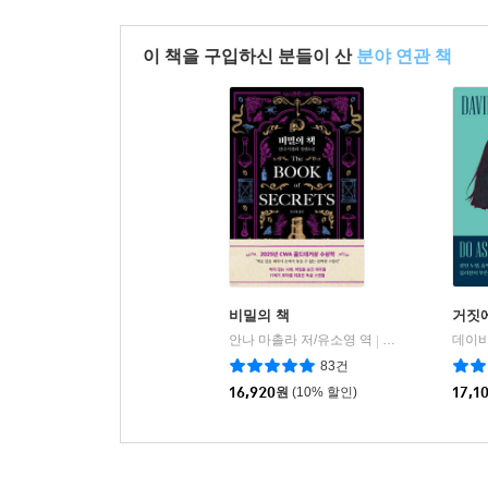
이 책을 구입하신 분들이 산
분야 연관 책
비밀의 책
거짓에
안나 마촐라 저/유소영 역
인플루엔셜
|
83건
16,920
원
(10% 할인)
17,1