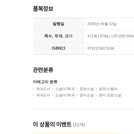
품목정보
발행일
2026년 06월 22일
쪽수, 무게, 크기
472쪽 | 578g | 135*205*29
ISBN13
9791170875246
관련분류
카테고리 분류
국내도서
소설/시/희곡
장르소설
공포/스릴러
국내도서
소설/시/희곡
영미소설
영미 장편소설
이 상품의 이벤트
(11개)