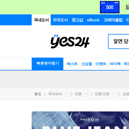
국내도서
외국도서
중고샵
eBook
크레마클럽
C
빠른분야찾기
베스트
신상품
이벤트
바이백
매
웰컴
국내도서
인문
인문/교양
교양