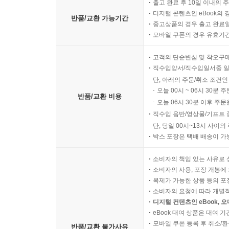
출고 완료 후 10일 이내의 
디지털 콘텐츠인 eBook의 
반품/교환 가능기간
중고상품의 경우 출고 완료일
모바일 쿠폰의 경우 유효기간(
고객의 단순변심 및 착오구
직수입양서/직수입일서중 일
단, 아래의 주문/취소 조건인
오늘 00시 ~ 06시 30분 
반품/교환 비용
오늘 06시 30분 이후 주문
직수입 음반/영상물/기프트 
단, 당일 00시~13시 사이
박스 포장은 택배 배송이 가
소비자의 책임 있는 사유로 
소비자의 사용, 포장 개봉에 
복제가 가능한 상품 등의 포장을 
소비자의 요청에 따라 개별
디지털 컨텐츠인 eBook, 
eBook 대여 상품은 대여 기
모바일 쿠폰 등록 후 취소/환
반품/교환 불가사유