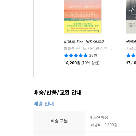
삶으로 다시 날아오르기
권력
빌헬름 슈미트 저/강민경 역
피카(FIKA)
|
29건
16,200
원
(10% 할인)
17,1
배송/반품/교환 안내
배송 안내
예스24 배송
배송 구분
배송비 : 2,500원