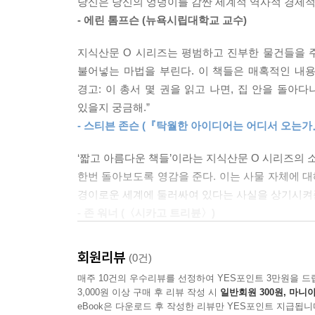
당신은 당신의 엉덩이를 감싼 세계적 역사적 경제적 
의도적으로 문화적 특수성을 제거하여 안정적인 소
이다. 인간은 평범한 것들을 당연하게 여기지만 평범
- 에린 톰프슨 (뉴욕시립대학교 교수)
통로, 화장실 같은 핵심 요소는 파악할 수 있다.
끄는 규범과 문화적 기대, 욕망이 소리 없이 가득 담
살폈듯 청바지는 가지각색의 맥락에서 착용되어온
--- p.230~231
지식산문 O 시리즈는 평범하고 진부한 물건들을 주제
퍼넬은 오히려 청바지를 입지 않아서 눈에 띄는
불어넣는 마법을 부린다. 이 책들은 매혹적인 내
청바지를 입자마자 옷차림에 대한 평가는 잠잠해졌
청바지는 우리에게 역사의 좋은 측면과 나쁜 측면을 
경고: 이 총서 몇 권을 읽고 나면, 집 안을 돌아
잡는 것이 얼마나 어려운지를 보여준다. 그러한 싸
있을지 궁금해.”
패스트 패션이 각종 스타일을 제안하는 와중에도
는 사람들이 추구하는 가치를 비추는 거울 그 이상이
- 스티븐 존슨 (『탁월한 아이디어는 어디서 오는가
“인간에게는 평범함이 필요하다”고. 평범한 것들
요소를 숨기고 있다. 청바지가 증명한다. 청바지
--- p.231~232
‘짧고 아름다운 책들’이라는 지식산문 O 시리즈의 
『청바지』를 통해 청바지와 함께 우리 사회와 문화
한번 돌아보도록 영감을 준다. 이는 사물 자체에 
경이로운 세계에 둘러싸여 있다는 사실을 상기시켜준
작은 책, 무한한 사유
- 존 워너 (〈시카고 트리뷴〉)
사물을 경험하는 가장 깊은 시선
손바닥 크기의 아름다운 책 속에 이렇게나 탁월한
회원리뷰
(0건)
매력적이며, 사고를 자극해주고, 유익하다.
복복서가 ‘지식산문 O’ 시리즈는 우리 주변의 평
매주 10건의 우수리뷰를 선정하여 YES포인트 3만원을 드
- 제니퍼 보트 야코비시 (〈워싱턴 인디펜던트 리뷰
권마다 한 가지 사물을 조명하며, 그 사물을 통해
3,000원 이상 구매 후 리뷰 작성 시
일반회원 300원, 마니아
출판사의 대표적인 스테디셀러 ‘오브젝트 레슨스’ 
eBook은 다운로드 후 작성한 리뷰만 YES포인트 지급됩니
유익하고 재미있다. (…) 주머니에 넣고 다니다가 삶