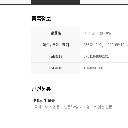
품목정보
발행일
2026년 03월 18일
쪽수, 무게, 크기
256쪽 | 240g | 113*188*13
ISBN13
9791194996101
ISBN10
1194996108
관련분류
카테고리 분류
국내도서
인문
인문/교양
교양으로 읽는 인문