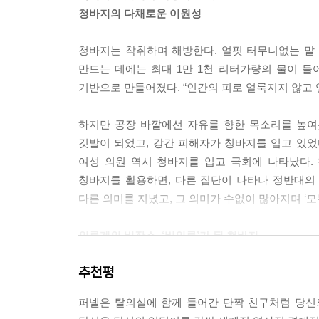
그러나 이러한 디테일에는 자기주장과 비난, 사회의
청바지의 다채로운 이원성
일은 하나의 세계관을 품고 있다. 가장 사소한 특징
한 공동체와의 연대, 인습주의에 대한 도전을 나타낼
청바지는 착취하며 해방한다. 얼핏 터무니없는 말 
청바지 스타일은 그들이 소중히 여기는 믿음과 생활
만드는 데에는 최대 1만 1천 리터가량의 물이 
사회에 섞이고 싶은 사람들과 눈에 띄고 싶은 사람
기반으로 만들어졌다. “인간의 피로 얼룩지지 않고 
--- p.127~128
하지만 공장 바깥에선 자유를 향한 목소리를 높여
청바지는 노동계급과 부유층, 하이패션과 로우패션
깃발이 되었고, 강간 피해자가 청바지를 입고 있었
관계는 여전히 복잡하다. 여성용 디자인과 남성용 
여성 의원 역시 청바지를 입고 국회에 나타났다.
범을 뒷받침한다는 것이다.
청바지를 활용하면, 다른 집단이 나타나 정반대의
--- p.131~132
다른 의미를 지녔고, 그 의미가 수없이 많아지며 ‘모
지간스는 성인 여성과 미성년 소녀가 강간당하는 이
의류계의 비장소, ‘비의류’가 된 청바지
올렸다. 1999년 4월, 지간스는 첫번째 데님 데
“인간에게는 평범함이 필요하다”
념에 저항하며 주변 사람들에게 성폭력 교육을 실시하
추천평
여 명이 참여하는 연례행사가 되었다. 데님 데이는 성폭력
청바지가 자신의 모순을 숨기고 태연하게 ‘평범’한 
퍼넬은 탈의실에 함께 들어간 단짝 친구처럼 당신
전 세계 어딜 가도 공항은 엇비슷하게 생겼다. 
인간에게는 평범함이 필요하다. 모험은 짜릿하지만