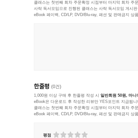
던지는 12권을 선별해 국내 독자들에게 선보인다.
클래스는 첫번째 회차 주문확정 시점부터 마지막 회차 주문
- 새라 머독 (〈토론토 스타〉)
사락 독서모임으로 진행된 클래스는 사락 독서모임 게시판
사물을 응시하는 관찰(Observation)의 시선을 뜻하
eBook 페이백, CD/LP, DVD/Blu-ray, 패션 및 판매금
내 생각에, 이 시리즈는 미국에서 가장 한결같이 흥
독창적이고 깊은 시선으로 주변의 익숙한 사물들을 
- 메건 볼퍼트 (〈팝매터스〉)
경험하게 한다. 각 권의 구성과 형식이 자유롭고
다채로운 서사로 전한다. 한 손에 들고 읽기 좋은
재미있고, 생각을 자극하며, 시적이다. (…) 이 작
- 존 팀페인 (〈필라델피아 인콰이어러〉)
권당 2만 5천 단어로 짧지만, 이 책들은 결코 가볍지
- 마리나 벤저민 (〈뉴 스테이츠먼〉)
한줄평
(0건)
이 시리즈의 즐거움은 (…) 각 저자들이 자신이 
1,000원 이상 구매 후 한줄평 작성 시
일반회원 50원, 마니
행동을 지시한다. 물건이 장르, 연대기, 연구의 한
eBook은 다운로드 후 작성한 리뷰만 YES포인트 지급됩니
결과 놀랍도록 다채로운 시리즈가 탄생했으며, 이 
클래스는 첫번째 회차 주문확정 시점부터 마지막 회차 주문
- 줄리언 예이츠 (〈로스앤젤레스 리뷰 오브 북스〉
eBook 페이백, CD/LP, DVD/Blu-ray, 패션 및 판매금
지식산문 O 시리즈는 아름답고 단순한 전제를 두었다
유머러스하거나 정치적으로 시의적절할 수도 있다. 
평점