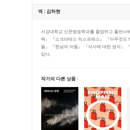
역 :
김하현
서강대학교 신문방송학과를 졸업하고 출판사에서
력』 『소크라테스 익스프레스』 『아무것도 하
들』 『한낮의 어둠』 『식사에 대한 생각』 
있다.
작가의 다른 상품