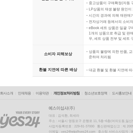
중고상품이 구매확정(자동 
LP상품의 재생 불량 원인이 기
시간의 경과에 의해 재판매가
전자상거래 등에서의 소비자
eBook 세트 상품은 일괄 
1개의 상품으로 취급 및 판매
우, 세트 상품 전부 및 세트
상품의 불량에 의한 반품, 교
소비자 피해보상
준하여 처리됨
환불 지연에 따른 배상
대금 환불 및 환불 지연에 
회사소개
인재채용
이용약관
개인정보처리방침
청소년보호정책
도서홍보안내
대표 : 김석환, 최세라
주소 : 서울시 영등포구 은행로 11, 5층~6층(여의도동,일신
사업자등록번호 : 229-81-37000 통신판매업신고 : 제 200
이메일 : yes24help@yes24.com 호스팅 서비스사업자 :