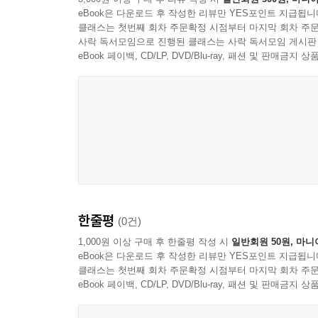
eBook은 다운로드 후 작성한 리뷰만 YES포인트 지급됩니
클래스는 첫번째 회차 주문확정 시점부터 마지막 회차 주문
· “아우슈비츠로 향하는 길은
사락 독서모임으로 진행된 클래스는 사락 독서모임 게시판
뉴욕의 우생학기록사무소를 거쳐갔다”
eBook 페이백, CD/LP, DVD/Blu-ray, 패션 및 판매금
나치 독일의 장애인 학살 정책인 T4 작전이 본격화되
라이프치히 외곽의 농장에서 일하는 한 부부가 장애
독일이 정신적·신체적 장애가 있는 이들에게 “자
정책을 정당화하는 하나의 계기로 작용했다. 히틀러
규정된 이들에 대한 체계적 살해를 실행해나갔고,
인종주의, 전체주의, 전쟁이라는 조건과 결합하면서
우생학을 떠올릴 때 많은 이들이 나치를 먼저 연
한줄평
(0건)
문제”라면서 이러한 인식 자체를 재고할 필요가 
1,000원 이상 구매 후 한줄평 작성 시
일반회원 50원, 마니
학문적·제도적 흐름과 긴밀하게 연결되어 있었다.
eBook은 다운로드 후 작성한 리뷰만 YES포인트 지급됩니
우생학 담론을 미국을 넘어 전 세계로 전파하는 데
클래스는 첫번째 회차 주문확정 시점부터 마지막 회차 주문
eBook 페이백, CD/LP, DVD/Blu-ray, 패션 및 판매금
평범한 가정에까지 영향을 미쳤다. “장애가 있는 
간청”하는 상황은 그러한 분위기가 개인의 선택으