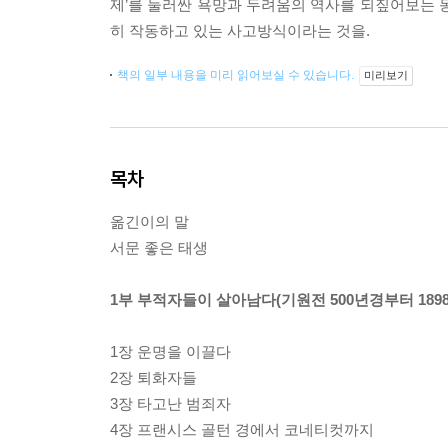
제’를 둘러싼 욕망과 두려움의 역사를 되짚어보는 
히 작동하고 있는 사고방식이라는 것을.
책의 일부 내용을 미리 읽어보실 수 있습니다.
미리보기
목차
옮긴이의 말
서문 좋은 태생
1부 부적자들이 살아남다(기원전 500년경부터 189
1장 운명을 이끌다
2장 퇴화자들
3장 타고난 범죄자
4장 프랜시스 골턴 경에서 코네티컷까지