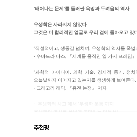
방치할 경우 우수한 인간보다 훨씬 빠르게 증식한다.
‘태어나는 문제’를 둘러싼 욕망과 두려움의 역사
취하지 않는다면 빈자와 범죄자, 정신이상자가 온 지
질 것이다. 다행히도 우리 과학자와 의사 들에게는
우생학은 사라지지 않았다
된다는 정부의 허락만 있으면 된다. 게다가 이 수단
그것은 더 합리적인 얼굴로 우리 곁에 돌아오고 있
--- p.178
“직설적이고, 생동감 넘치며, 우생학의 역사를 폭넓
로플린은 존슨-리드 법을 순수한 인종을 위한 위대한
- 수바드라 다스, 『세계를 움직인 열 가지 프레임』
도널드 트럼프가 법무장관으로 지명한 제프 세션스는 
지하고 우생학자들이 상상한 미국의 모습에 부합하는
“과학적 아이디어, 의학 기술, 경제적 동기, 
처럼 비백인에게 다시 이민 할당량을 적용하는 것이
오늘날까지 이어지고 있는지를 생생하게 보여준다.
--- p.205
- 그레고리 래딕, 『유전 논쟁』 저자
어쩌면 우리는 가장 불편한 질문에 영영 답할 수 없을
· ‘우생학적 사고’에서 ‘우생학 운동’까지
직적 대량학살이라는 프랑켄슈타인의 괴물로 변하는가
우생학의 역사를 폭넓게 조망하는 입문서!
루 말할 수 없이 끔찍한 형태로 엮이고 만 그 실타래
--- p.206
추천평
우생학의 역사는 흔히 ‘우생학의 아버지’로 불리
확장한다. 약 2,500여년 전 그리스 시인 테오그