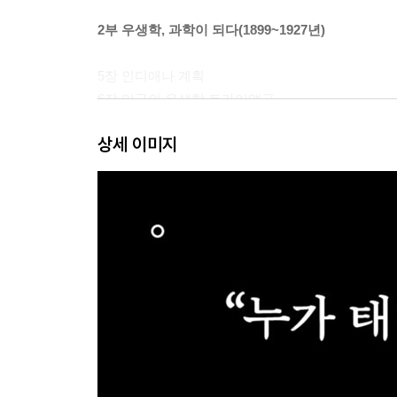
2부 우생학, 과학이 되다(1899~1927년)
5장 인디애나 계획
6장 미국의 우생학 트라이앵글
7장 우리 중 최악을 연구하다
상세 이미지
8장 우생학의 법적 뼈대
3부 인종을 청소하다(1919~1945년)
9장 ‘유색인의 물결’이 ‘위대한 인종’을 삼키다
10장 국제 우생학 네트워크
11장 미국을 다시 하얗게
12장 나치와의 연관성
13장 600만 명을 살해하다
4부 인구를 통제하다(1945~1980년)