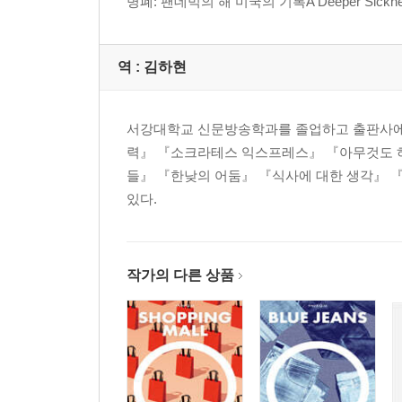
병폐: 팬데믹의 해 미국의 기록A Deeper Sickness: J
역 :
김하현
서강대학교 신문방송학과를 졸업하고 출판사에서
력』 『소크라테스 익스프레스』 『아무것도 하
들』 『한낮의 어둠』 『식사에 대한 생각』 
있다.
작가의 다른 상품