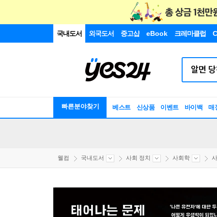
국내도서
외국도서
중고샵
eBook
크레마클럽
C
빠른분야찾기
베스트
신상품
이벤트
바이백
매
웰컴
국내도서
사회 정치
사회학