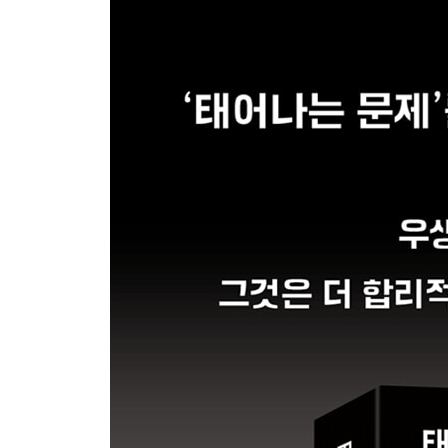
14장 푸에르토리코: 식민지의 과잉 인구
15장 인구통제 산업복합체
16장 인구 폭탄이라는 폭탄
17장 비상사태
5부 우생학은 죽었다, 하지만 영원하리라!(1980년
18장 크고 작은 저항 286
19장 인구통제에서 빈곤통제로 297
20장 다시 시작된 범죄자의 불임화 317
21장 신新우생학?