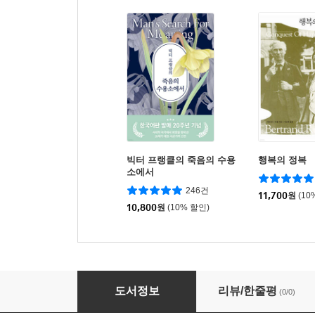
빅터 프랭클의 죽음의 수용
행복의 정복
소에서
246건
11,700
원
(10
10,800
원
(10% 할인)
태어나는 문제
도서정보
리뷰/한줄평
(0/0)