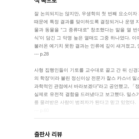
책 속으로
잘 논의되지는 않지만, 우생학의 첫 번째 요소이자 
때문에 특정 결과를 맞이하도록 결정되거나 운명 지
물과 동물을 “그 종류대로” 창조했다는 말을 열 번
식’이 담긴 그 악명 높은 열매도 그중 하나였다. 
불러온 예기치 못한 결과는 인류에 깊이 새겨졌고, 
--- p.28
사형 집행인들이 기토를 교수대로 끌고 간 뒤 신
의 학장’이라 불린 정신이상 전문가 찰스 카스너 밀
과학적인 관점에서 바라보겠다”라고 공언했고, 「정신
실제로 유전적 결함을 드러냈다고 보고했다. 밀스
를 물려받은 사람이 범죄자가 된다고 믿고 있었다.
--- p.60
이런 사람들 때문에 이제 문명 자체가 재앙의 문턱에 
출판사 리뷰
는 자들을 찾아내 제거하는 한편, 우리 중 가장 우