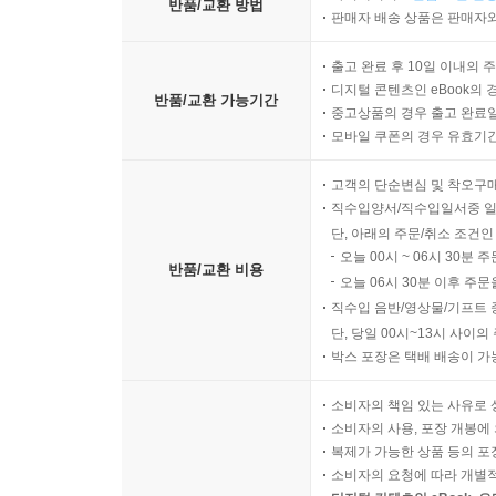
반품/교환 방법
판매자 배송 상품은 판매자와
출고 완료 후 10일 이내의 
디지털 콘텐츠인 eBook의 
반품/교환 가능기간
중고상품의 경우 출고 완료일
모바일 쿠폰의 경우 유효기간(
고객의 단순변심 및 착오구
직수입양서/직수입일서중 일
단, 아래의 주문/취소 조건인
오늘 00시 ~ 06시 30분 
반품/교환 비용
오늘 06시 30분 이후 주문
직수입 음반/영상물/기프트 
단, 당일 00시~13시 사이
박스 포장은 택배 배송이 가
소비자의 책임 있는 사유로 
소비자의 사용, 포장 개봉에 
복제가 가능한 상품 등의 포장을 
소비자의 요청에 따라 개별