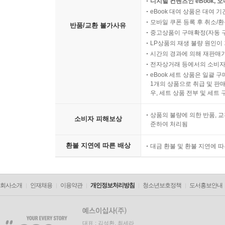
디지털 컨텐츠인 eBook, 
eBook 대여 상품은 대여 기
모바일 쿠폰 등록 후 취소/환
반품/교환 불가사유
중고상품이 구매확정(자동 
LP상품의 재생 불량 원인이 기
시간의 경과에 의해 재판매가
전자상거래 등에서의 소비자
eBook 세트 상품은 일괄 
1개의 상품으로 취급 및 판매
우, 세트 상품 전부 및 세트
상품의 불량에 의한 반품, 교
소비자 피해보상
준하여 처리됨
환불 지연에 따른 배상
대금 환불 및 환불 지연에 
회사소개
인재채용
이용약관
개인정보처리방침
청소년보호정책
도서홍보안내
대표 : 김석환, 최세라