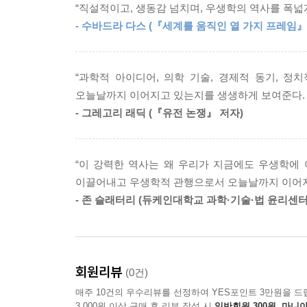
2010년에 크리스 햄린의 집 현관에 앉아 있을 때 
“직설적이고, 생동감 넘치며, 우생학의 역사를 폭넓
플라톤이 『국가』에서 제시한 선별적 번식에 관한
용을 알고 있다고, 게다가 내가 뭔데 그런 책을 쓸 
- 수바드라 다스 (『세계를 움직인 열 가지 프레임』
이러한 사례들을 통해 우생학의 범위를 제도나 정책에
가 우생학을 지지하는 터무니없는 트윗을 올렸을 때
“아픈 것보다는 건강한 것이 낫고, 약한 것보다는 
--- p.334
“과학적 아이디어, 의학 기술, 경제적 동기, 
생명체가 동의할 것이다. 짧게 말하면, 어떤 종이든 
오늘날까지 이어지고 있는지를 생생하게 보여준다.
「우생학: 그 정의와 범위, 목표」
- 그레고리 래딕 (『유전 논쟁』 저자)
- 본문에서
1904년 골턴이 제시한 우생학의 정의는 언뜻 보
“이 강력한 역사는 왜 우리가 지금에도 우생학에
개체’에 대한 두려움을 전제한다. 20세기 초, “자
이끌어내고 우생학적 관행으로서 오늘날까지 이어지는
정신적 결함이 있는 사람, 범죄자가 자원을 빨아
- 존 슬래터리 (듀케인대학교 과학·기술·법 윤리센터(Carl 
결합된 사회운동으로 발전한다. 저자는 엘리트 
되”어가는지 면밀히 탐색한다.
1870년대 오네이다 공동체의 “통제된 인간 번식” 
회원리뷰
(0건)
연결 구조, 그리고 다양한 법적·정책적 사례들은
매주 10건의 우수리뷰를 선정하여 YES포인트 3만원을 드
아니라 비교적 덜 조명된 사례들까지 폭넓게 다루며,
3,000원 이상 구매 후 리뷰 작성 시
일반회원 300원, 마니아