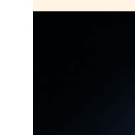
사례 74 약식명령 판사의 정식재판 관여가 제척 사유인지
사례 75 증거조사를 한 판사가 항소심에 관여할 수 있는
사례 76 공판 중 성명모용 사실이 발각된 경우 1 2017
못 들어본 강의 12 | 성명모용과 위장출석: 경우의 수
사례 77 피모용자가 정식재판에 출석한 경우 2022 10
사례 78 공판 중 성명모용 사실이 발각된 경우 2 2019
사례 79 위장출석 사례의 해결 방법 2019 10월 모의(
사례 80 수사기록 열람·등사 청구와 불복 방법 2020 
사례 81 증거개시 결정에 대한 불복 방법 2022 변시 1
유제 증거서류 열람·등사 거부에 대한 불복 방법 2022
사례 82 소송행위의 무효 2020 변시 9회(1문)378
제5장 공판381
사례 83 변호인 없는 필요적 변호 사건의 처리 방법 20
사례 84 진술의 자유 보장을 위한 증인신문 방안 2022
유제 법원의 증인 보호 조치 2024 6월 모의(2문)387
사례 85 공동피고인의 증인적격 2020 6월 모의(2문)