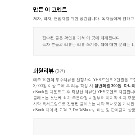
사례 127 CCTV에 녹화된 범행 장면 파일의 증거능력 
만든 이 코멘트
못 들어본 강의 20 | 형사소송법 제313조와 완화요건설
저자, 역자, 편집자를 위한 공간입니다. 독자들에게 전하고
사례 128 유서 및 면담 영상녹화물의 증거능력 2025 
사례 129 조정조서의 증거능력 2025 8월 모의(2문)6
사례 130 수사보고서상 참고인 진술의 증거능력 2025
접수된 글은 확인을 거쳐 이 곳에 게재됩니다.
독자 분들의 리뷰는 리뷰 쓰기를, 책에 대한 문의는 1:
사례 131 피고인의 법정 외 진술의 증거능력 2025 6
사례 132 전문진술을 기재한 진술서의 증거능력 2021
유제 전문진술을 기재한 진술조서의 증거능력 2016 변
사례 133 전문진술을 기재한 참고인진술조서의 증거능력
회원리뷰
(0건)
유제 전문진술을 기재한 조서의 증거능력 2023 변시 1
매주 10건의 우수리뷰를 선정하여 YES포인트 3만원을 드
유제 전문진술을 기재한 조서의 증거능력 2020 10월 
3,000원 이상 구매 후 리뷰 작성 시
일반회원 300원, 마니아
eBook은 다운로드 후 작성한 리뷰만 YES포인트 지급됩니
사례 134 공범에 대해 작성된 조서의 증거능력 2020 
클래스는 첫번째 회차 주문확정 시점부터 마지막 회차 주문
사례 135 검사 작성 피신조서의 증거능력 2014 변시 
사락 독서모임으로 진행된 클래스는 사락 독서모임 게시판
사례 136 공범에 대한 검사 작성 피신조서의 증거능력 1
eBook 페이백, CD/LP, DVD/Blu-ray, 패션 및 판매금
사례 137 공범에 대한 검사 작성 피신조서의 증거능력 2 
사례 138 공범 진술서와 진술 기재 서류의 증거능력 20
사례 139 공범에 대한 사경 작성 피신조서 2019 변시 