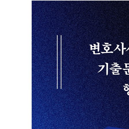
유제 구속 피의자의 조사실 구인 방법 2020 변시 9회
사례 13 피의자신문 시 수갑 해제 요구의 적법성 2024
유제 피의자신문 시 수갑 해제 요구 2021 6월 모의(1
사례 14 동의에 의한 수색의 요건과 적법성 2019 6월
사례 15 고소 없이 행한 긴급체포의 적법성 2024 8월
유제 친고죄의 고소 & 긴급체포 2025 변시 14회(1문
사례 16 영장 기각 결정에 대한 대응과 심문조서의 증거
못 들어본 강의 4 | 준항고란 무엇인가?86
사례 17 별건구속의 적법성과 별건증거의 증거능력 202
사례 18 구속에 대한 변호인의 대응방법 2022 변시 1
유제 구속에 대한 대처 방안 2025 8월 모의(2문) 10
사례 19 구속 집행정지와 전자장치의 부착 2025 8월 
사례 20 구속 적부심에서 석방 결정에 대한 불복 방법 2
사례 21 항소심에서 보석 취소 결정에 대한 즉시항고의 
사례 22 별건 압수된 영상물의 증거능력 2024 변시13
사례 23 동영상 파일과 녹음파일에 대한 압수.수색 절차
유제 휴대폰의 압수·수색 방법 2025 8월 모의(2문)1