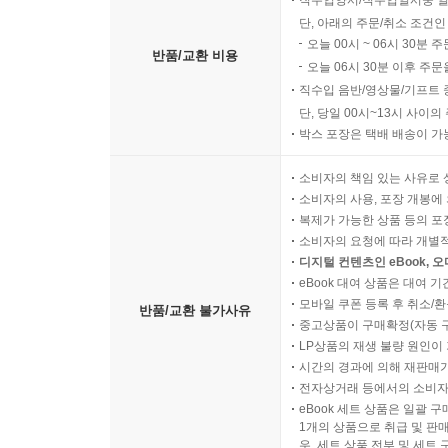
직수입양서/직수입일서중 일
단, 아래의 주문/취소 조건인
오늘 00시 ~ 06시 30분 
반품/교환 비용
오늘 06시 30분 이후 주문
직수입 음반/영상물/기프트 
단, 당일 00시~13시 사이
박스 포장은 택배 배송이 가
소비자의 책임 있는 사유로 
소비자의 사용, 포장 개봉에 
복제가 가능한 상품 등의 포장을 
소비자의 요청에 따라 개별
디지털 컨텐츠인 eBook, 
eBook 대여 상품은 대여 기
모바일 쿠폰 등록 후 취소/환
반품/교환 불가사유
중고상품이 구매확정(자동 
LP상품의 재생 불량 원인이 기
시간의 경과에 의해 재판매가
전자상거래 등에서의 소비자
eBook 세트 상품은 일괄 
1개의 상품으로 취급 및 판매
우, 세트 상품 전부 및 세트