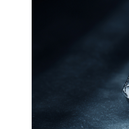
사례 86 증인신문과 참고인진술조서의 증거능력 2023
못 들어본 강의 13 | 공동피고인과 잔인한 삼중고 (cruel 
사례 87 공동피고인의 법정진술의 증거능력 2020 8월
사례 88 공범의 증인적격과 증언거부권 2023 10월 모
사례 89 피고인과 증인의 위증죄 성부 2024 10월 모의
사례 90 증언거부권 2020 8월 모의(2문)416
사례 91 공동피고인의 증인적격과 증언거부권 2013 변
유제 공동피고인의 증인적격과 증언거부권 2025 8월 
사례 92 증거신청 기각 결정에 대한 불복 방법 2019 
사례 93 공동피고인 및 번복 증인의 진술의 증거능력 2
사례 94 증언 번복 진술조서의 증거능력 2018 변시 7
사례 95 공판절차의 특칙-국민참여재판 2016 변시 5
사례 96 자백배제법칙 2012 변시 1회(2문)439
못 들어본 강의 14 | 자백배제법칙과 위법수집증거
사례 97 검사의 약속과 자백의 증거능력 2020 변시 9
사례 98 번복 증언과 번복 진술조서의 위법성 2020 변
사례 99 번복 진술의 증거능력 2019 10월 모의(2문)