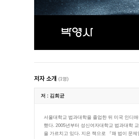
못 들어본 강의 15 | 위법수집증거에 대해서 알고 싶
사례 100 USB에 담긴 녹화영상의 증거능력 2022 6월
사례 101 휴대폰에서 발견한 녹음파일 사본의 증거능력 
사례 102 압수물과 압수조서, 녹음파일의 증거능력 202
못 들어본 강의 16 | 도대체 전문법칙이란 무엇인가?
유제 전문법칙의 이론적 근거 2025 6월 모의(1문)50
사례 103 계약서 스캔 파일과 문서 파일의 증거능력 20
사례 104 피고인의 진술의 증거능력 2023 변시 12회(
사례 105 어음 발행 녹화영상 및 사본의 증거능력 201
유제 CCTV 영상파일 및 사본의 증거능력 2025 10월
저자 소개
(1명)
사례 106 문자메시지를 촬영한 사진의 증거능력 2022
못 들어본 강의 17 | 진술을 ‘기재’한 서류520
저 :
김희균
사례 107 변호인 작성 검토의견서의 증거능력 2016 변
못 들어본 강의 18 | 변호인이 작성한 검토‘의견’서
사례 108 변호인 의견서에 적힌 자백의 증거능력 2025
서울대학교 법과대학을 졸업한 뒤 미국 인디애나
사례 109 공범 사건 공판조서의 증거능력 2024 6월 
했다. 2005년부터 성신여자대학교 법과대학
사례 110 공범에 대한 공판조서 사본의 증거능력 2024
을 가르치고 있다. 지은 책으로 『왜 법이 문제