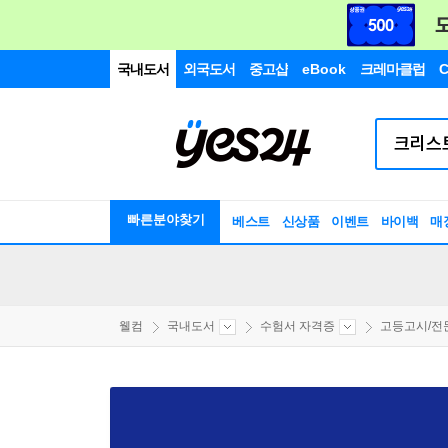
국내도서
외국도서
중고샵
eBook
크레마클럽
C
빠른분야찾기
베스트
신상품
이벤트
바이백
매
웰컴
국내도서
수험서 자격증
고등고시/전