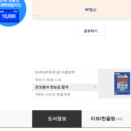
공유하기
[대학생X취준생] 여름방학
하반기 채용 시작
큰코쌤과 한능검 합격
직8딴 시리즈 분철쿠폰
2026 사례 형사소송법 & 못 들어본 강의
도서정보
리뷰/한줄평
(0/0)