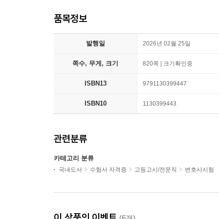
품목정보
발행일
2026년 02월 25일
쪽수, 무게, 크기
820쪽 | 크기확인중
ISBN13
9791130399447
ISBN10
1130399443
관련분류
카테고리 분류
국내도서
수험서 자격증
고등고시/전문직
변호사시험
이 상품의 이벤트
(6개)