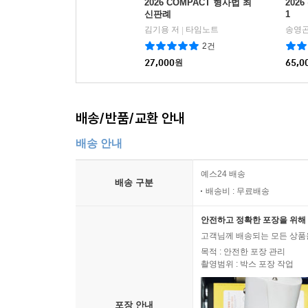
사례 164 항소이유서 제출 기간 2021 변시 10회(1문)
2026 COMPACT 형사법 최
202
신판례
1
사례 165 변호인 선임신고서와 항소이유서의 효력 202
김기용 저
타임노트
송영곤
|
사례 166 불기소 결정서의 열람과 항소이유 2024 8월
2건
사례 167 무죄 주장의 가능성과 항소이유서의 유효 요건
27,000
원
65,0
사례 168 항소이유서와 항소기각 조치의 타당성 2021
사례 169 비약적 상고의 항소로서의 효과 2023 8월 
사례 170 상고이유 제한의 법리 2024 10월 모의(1문)
배송/반품/교환 안내
사례 171 공범의 무죄를 이유로 하는 재심 2019 10월
배송 안내
유제 공범의 무죄를 이유로 하는 재심 2022 변시 11회
사례 172 요건에 맞지 않는 집행유예를 이유로 하는 비
예스24 배송
배송 구분
배송비 : 무료배송
부록 제15회 변호사시험 해설781
판례색인 793
안전하고 정확한 포장을 위해 
고객님께 배송되는 모든 상품을
목적 : 안전한 포장 관리
촬영범위 : 박스 포장 작업
포장 안내