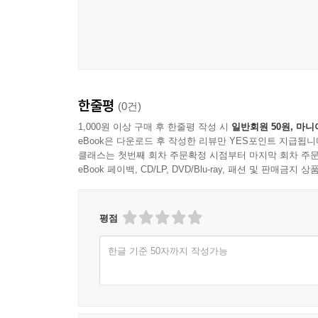
사례 140 공범 및 참고인 진술의 증거능력 2025 변시 
사례 141 피고인의 증거동의를 변호인이 번복할 수 있는
못 들어본 강의 21 | 변호인의 권한 중 ‘증거동의권’6
사례 142 당사자의 동의와 증거능력 2021 10월 모의(
사례 143 항소심에서 증거동의 철회의 효과 2020 10
한줄평
사례 144 탄핵증거: 위법수집 증거의 사용 2021 6월 
(0건)
사례 145 번복 진술조서를 탄핵증거로 사용할 수 있는지
1,000원 이상 구매 후 한줄평 작성 시
일반회원 50원, 마니
사례 146 자백보강법칙과 공범 자백의 증거능력 2020
eBook은 다운로드 후 작성한 리뷰만 YES포인트 지급됩니
클래스는 첫번째 회차 주문확정 시점부터 마지막 회차 주문
유제 자백보강법칙과 공범 진술의 보강 증거능력 2025
eBook 페이백, CD/LP, DVD/Blu-ray, 패션 및 판매금
사례 147 자백보강법칙과 공범 진술의 보강 증거능력 2
유제 간통죄에서 자백과 보강증거 2015 변시 4회(1문
사례 148 상습범과 재판의 효력: 기판력 2018 변시 7
평점
사례 149 추가 기소와 확정판결의 효력 2019 6월 모의
사례 150 상습범 기소와 유죄 확정판결의 효력 2024 
한글 기준 50자까지 작성가능
사례 151 판결 선고의 효과 2023 8월 모의(2문)720
제6장 상소 비상구제절차·특별절차723