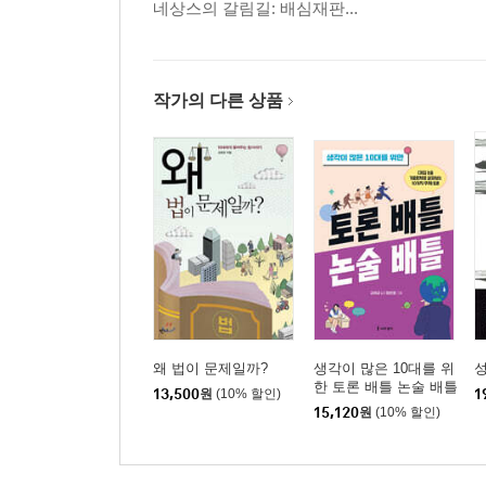
사례 111 검찰사무관 작성 피의자신문조서의 증거능력 
네상스의 갈림길: 배심재판...
사례 112 피의자의 진술서와 검사 증언의 증거능력 20
사례 113 경찰 피신조서와 조사자 증언의 증거능력 202
사례 114 공범 진술의 증거능력과 영상녹화물 탄핵증거 
작가의 다른 상품
사례 115 CCTV를 통해 본 참고인 진술의 증거능력 20
사례 116 증언을 거부하는 참고인진술조서의 증거능력 
유제 증언을 거부하는 참고인 진술조서의 증거능력 202
사례 117 증언 예정자에 대한 참고인진술조서의 증거능력
사례 118 녹음테이프, 진술서의 증거능력 2013 변시 
사례 119 검증조서에 포함된 진술과 사진의 증거능력 2
사례 120 검증조서상 진술과 첨부 사진의 증거능력 202
사례 121 검증조서 첨부 사진 및 감정의뢰회보서의 증거
사례 122 검증조서 첨부 사진과 자백 진술의 증거능력 2
사례 123 경찰이 촬영한 현장사진의 증거능력 2024 8
왜 법이 문제일까?
생각이 많은 10대를 위
한 토론 배틀 논술 배틀
13,500
원
(10% 할인)
1
사례 124 블랙박스 메모리 카드와 출력 사진의 증거능력
15,120
원
(10% 할인)
못 들어본 강의 19 | 원진술의 진실성과 원진술의 존
사례 125 비망록, 녹음테이프 및 휴대폰 사진의 증거능력
사례 126 문자메시지와 공범 진술의 증거능력 2024 1