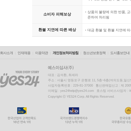
상품의 불량에 의한 반품, 교
소비자 피해보상
준하여 처리됨
환불 지연에 따른 배상
대금 환불 및 환불 지연에 
회사소개
인재채용
이용약관
개인정보처리방침
청소년보호정책
도서홍보안내
대표 : 김석환, 최세라
주소 : 서울시 영등포구 은행로 11, 5층~6층(여의도동,일신
사업자등록번호 : 229-81-37000 통신판매업신고 : 제 200
이메일 : yes24help@yes24.com 호스팅 서비스사업자 :
Copyright ⓒ YES24 Corp. All Rights Reserved.