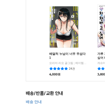
배달처 누님이 너무 무섭다
갸루
1
싶어 
요리마 리요 글그림
에이템포미디어
게슈마
|
24건
4,000
원
3,80
배송/반품/교환 안내
배송 안내