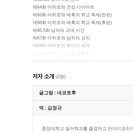
제64화 마히로와 건강 다이터트
제65화 마히로와 매혹의 학교 축제(전편)
제66화 마히로와 매혹의 학교 축제(후편)
제66.5화 남자와 교대 시간
제67화 마히로와 남자의 긍지
제68화 마히로와 취미의 세계
제69화 마히로와 청춘 운동회
제69.5화 마히로와 멋진 모습
제70화 마히로와 가을 행락
저자 소개
덤 마히로와 코스프레
(2명)
작자 후기
글그림 :
네코토후
역 :
김정규
중앙대학교 일어학과를 졸업하고 반다이코리아 