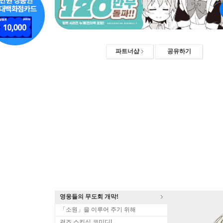
파트너샵
공유하기
영웅들의 무도회 개막!
「소원」을 이루어 주기 위해
걸즈 스킨십 코미디!