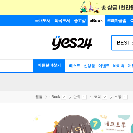
국내도서
외국도서
중고샵
eBook
크레마클럽
C
빠른분야찾기
베스트
신상품
이벤트
바이백
매
웰컴
eBook
만화
코믹
소장