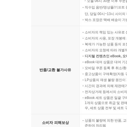
오늘 06시 30분 이후 주문
직수입 음반/영상물/기프트 
단, 당일 00시~13시 사이
박스 포장은 택배 배송이 가
소비자의 책임 있는 사유로 
소비자의 사용, 포장 개봉에 
복제가 가능한 상품 등의 포장을 
소비자의 요청에 따라 개별
디지털 컨텐츠인 eBook, 
eBook 대여 상품은 대여 기
모바일 쿠폰 등록 후 취소/환
반품/교환 불가사유
중고상품이 구매확정(자동 
LP상품의 재생 불량 원인이 기
시간의 경과에 의해 재판매가
전자상거래 등에서의 소비자
eBook 세트 상품은 일괄 
1개의 상품으로 취급 및 판매
우, 세트 상품 전부 및 세트
상품의 불량에 의한 반품, 교
소비자 피해보상
준하여 처리됨