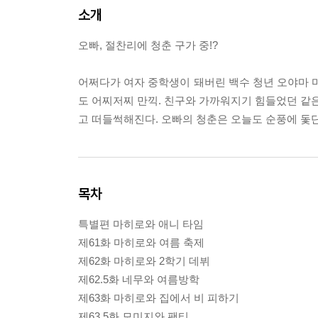
소개
오빠, 절찬리에 청춘 구가 중!?
어쩌다가 여자 중학생이 돼버린 백수 청년 오야마 마
도 어찌저찌 만끽. 친구와 가까워지기 힘들었던 같은
고 떠들썩해진다. 오빠의 청춘은 오늘도 순풍에 돛단
목차
특별편 마히로와 애니 타임
제61화 마히로와 여름 축제
제62화 마히로와 2학기 데뷔
제62.5화 네무와 여름방학
제63화 마히로와 집에서 비 피하기
제63.5화 모미지와 팬티