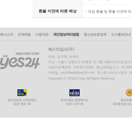
환불 지연에 따른 배상
대금 환불 및 환불 지연에 
회사소개
인재채용
이용약관
개인정보처리방침
청소년보호정책
도서홍보안내
대표 : 김석환, 최세라
주소 : 서울시 영등포구 은행로 11, 5층~6층(여의도동,일신
사업자등록번호 : 229-81-37000 통신판매업신고 : 제 200
이메일 : yes24help@yes24.com 호스팅 서비스사업자 :
Copyright ⓒ YES24 Corp. All Rights Reserved.