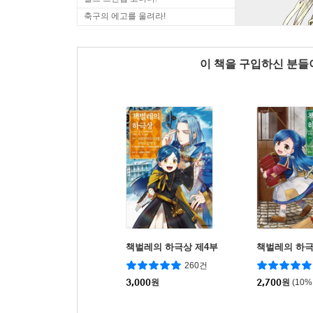
축구의 에고를 울려라!
이 책을 구입하신 분
책벌레의 하극상 제4부
책벌레의 하극
260건
3,000
원
2,700
원
(10%