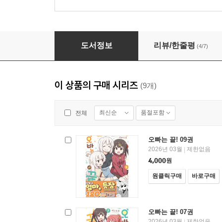
오빠는 끝! 07권
도서정보
리뷰/한줄평
(4/7)
이 상품의 구매 시리즈
(9개)
최신순
품절포함
전체
오빠는 끝! 09권
2026년 03월
제한없음
|
4,000
원
원클릭구매
바로구매
오빠는 끝! 07권
2026년 03월
제한없음
|