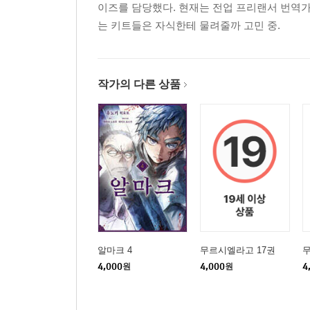
이즈를 담당했다. 현재는 전업 프리랜서 번역가
는 키트들은 자식한테 물려줄까 고민 중.
작가의 다른 상품
알마크 4
무르시엘라고 17권
무
4,000
원
4,000
원
4