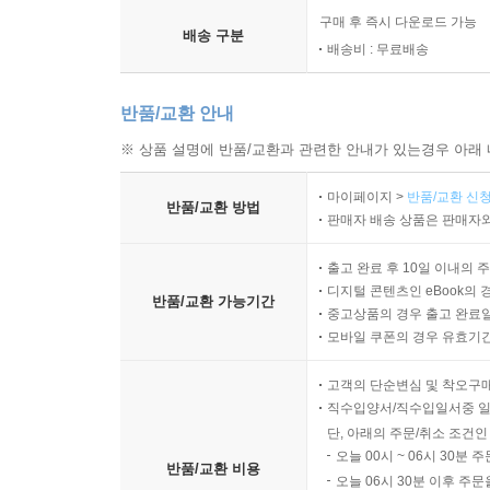
구매 후 즉시 다운로드 가능
배송 구분
배송비 : 무료배송
반품/교환 안내
※ 상품 설명에 반품/교환과 관련한 안내가 있는경우 아래 
마이페이지 >
반품/교환 신청
반품/교환 방법
판매자 배송 상품은 판매자와
출고 완료 후 10일 이내의 
디지털 콘텐츠인 eBook의 
반품/교환 가능기간
중고상품의 경우 출고 완료일
모바일 쿠폰의 경우 유효기간(
고객의 단순변심 및 착오구
직수입양서/직수입일서중 일
단, 아래의 주문/취소 조건인
오늘 00시 ~ 06시 30분 
반품/교환 비용
오늘 06시 30분 이후 주문