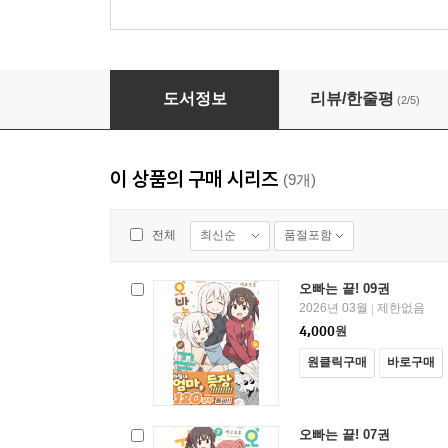
오빠는 끝! 09권
도서정보
리뷰/한줄평
(2/5)
이 상품의 구매 시리즈
(9개)
최신순
품절포함
전체
오빠는 끝! 09권
2026년 03월
제한없음
|
4,000
원
원클릭구매
바로구매
오빠는 끝! 07권