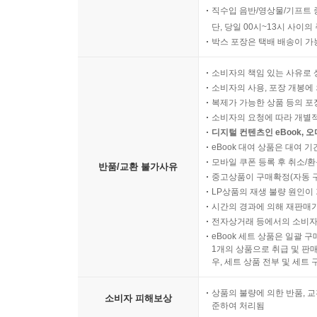
직수입 음반/영상물/기프트 
단, 당일 00시~13시 사이
박스 포장은 택배 배송이 가
소비자의 책임 있는 사유로 
소비자의 사용, 포장 개봉에 
복제가 가능한 상품 등의 포장을 
소비자의 요청에 따라 개별
디지털 컨텐츠인 eBook, 
eBook 대여 상품은 대여 기
모바일 쿠폰 등록 후 취소/환
반품/교환 불가사유
중고상품이 구매확정(자동 
LP상품의 재생 불량 원인이 기
시간의 경과에 의해 재판매가
전자상거래 등에서의 소비자
eBook 세트 상품은 일괄 
1개의 상품으로 취급 및 판매
우, 세트 상품 전부 및 세트
상품의 불량에 의한 반품, 교
소비자 피해보상
준하여 처리됨