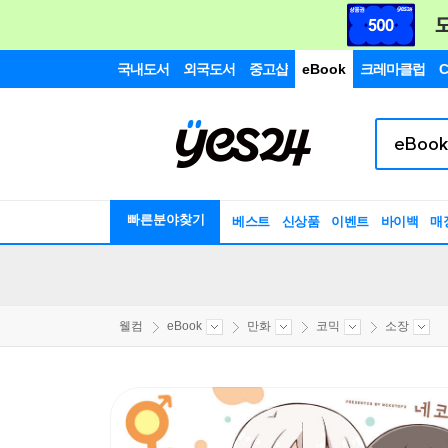
국내도서
외국도서
중고샵
eBook
크레마클럽
C
빠른분야찾기
베스트
신상품
이벤트
바이백
매
웰컴
eBook
만화
코믹
소장