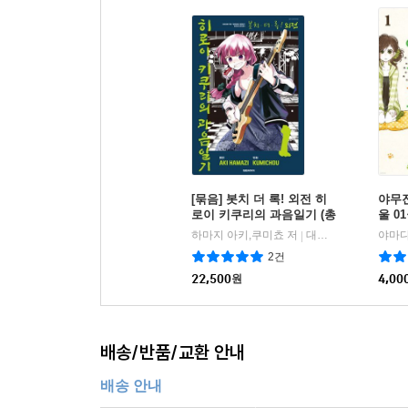
[묶음] 봇치 더 록! 외전 히
야무
로이 키쿠리의 과음일기 (총
울 0
5권/미완결)
하마지 아키,쿠미쵸 저
대원씨아이
|
2건
22,500
원
4,00
배송/반품/교환 안내
배송 안내