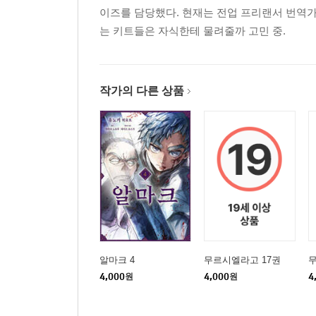
이즈를 담당했다. 현재는 전업 프리랜서 번역가
는 키트들은 자식한테 물려줄까 고민 중.
작가의 다른 상품
알마크 4
무르시엘라고 17권
무
4,000
원
4,000
원
4