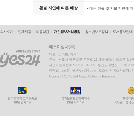
환불 지연에 따른 배상
대금 환불 및 환불 지연에 
회사소개
인재채용
이용약관
개인정보처리방침
청소년보호정책
도서홍보안내
대표 : 김석환, 최세라
주소 : 서울시 영등포구 은행로 11, 5층~6층(여의도동,일신
사업자등록번호 : 229-81-37000 통신판매업신고 : 제 200
이메일 : yes24help@yes24.com 호스팅 서비스사업자 :
Copyright ⓒ YES24 Corp. All Rights Reserved.