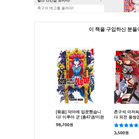
걸즈 스킨십 코미디!
축구의 에고를 울려라!
이 책을 구입하신 분
[묶음] 악마에 입문했습니
촌구석 아저씨
다! 이루마 군 (총47권/미완
다 외전 용쌍
결)
98,700
원
3,500
원