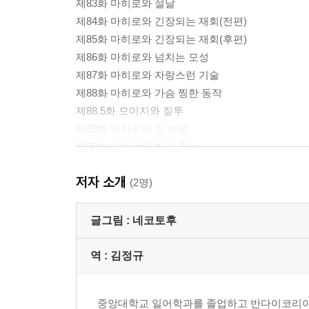
제83화 마히로와 설날
제84화 마히로와 긴장되는 재회(전편)
제85화 마히로와 긴장되는 재회(후편)
제86화 마히로와 넘치는 모성
제87화 마히로와 자랑스런 기술
제88화 마히로와 가슴 찡한 동작
제88.5화 모미지와 질투
제89화 마히로와 집 방문
제90화 마히로와 합격 축하
제90.5 마히로와 한 번 더
저자 소개
덤 마히로와 엄마 또다시
(2명)
작자 후기
글그림 :
네코토후
역 :
김정규
중앙대학교 일어학과를 졸업하고 반다이코리아 