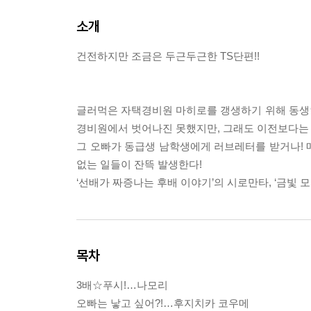
소개
건전하지만 조금은 두근두근한 TS단편!!
글러먹은 자택경비원 마히로를 갱생하기 위해 동생
경비원에서 벗어나진 못했지만, 그래도 이전보다는
그 오빠가 동급생 남학생에게 러브레터를 받거나! 
없는 일들이 잔뜩 발생한다!
‘선배가 짜증나는 후배 이야기’의 시로만타, ‘금빛 모
목차
3배☆푸시!…나모리
오빠는 낳고 싶어?!…후지치카 코우메