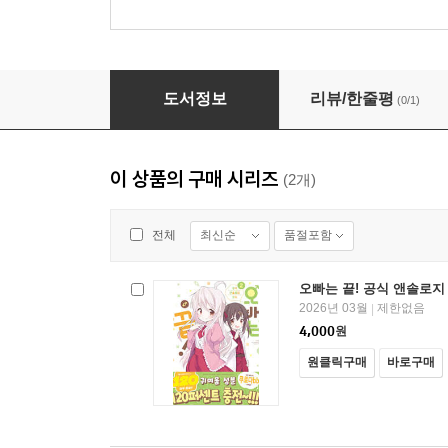
오빠는 끝! 공식 앤솔로지 코믹 01권
도서정보
리뷰/한줄평
(0/1)
이 상품의 구매 시리즈
(2개)
최신순
품절포함
전체
오빠는 끝! 공식 앤솔로지 
2026년 03월
제한없음
|
4,000
원
원클릭구매
바로구매