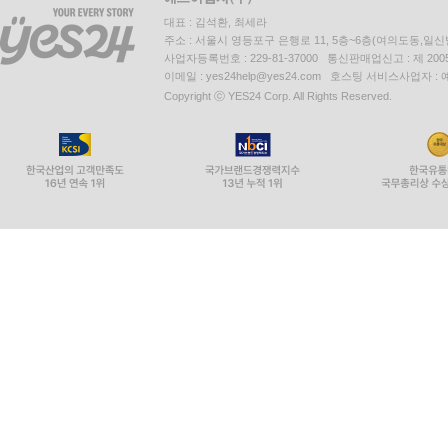
대표 : 김석환, 최세라
주소 : 서울시 영등포구 은행로 11, 5층~6층(여의도동,일신
사업자등록번호 : 229-81-37000 통신판매업신고 : 제 200
이메일 : yes24help@yes24.com 호스팅 서비스사업자 :
Copyright ⓒ YES24 Corp. All Rights Reserved.