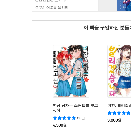
걸즈 스킨십 코미디!
축구의 에고를 울려라!
이 책을 구입하신 분
여장 남자는 스커트를 벗고
여친, 빌리겠
싶어!
86건
3,800
원
4,500
원