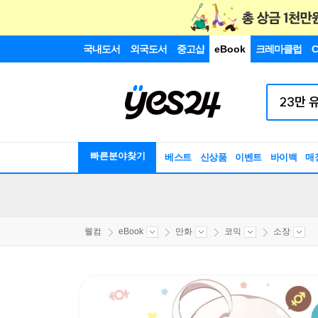
국내도서
외국도서
중고샵
eBook
크레마클럽
C
빠른분야찾기
베스트
신상품
이벤트
바이백
매
웰컴
eBook
만화
코믹
소장