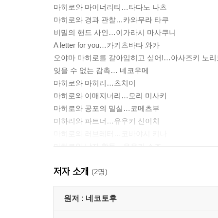
마히로와 마이너리티…타다노 나츠
마히로와 경과 관찰…카와무라 타쿠
비밀의 핸드 사인…이가라시 마사쿠니
A letter for you…카키츠바타 와카
오야마 마히로를 갈아입히고 싶어!…아사즈키 노리
잊을 수 없는 감촉… 네코우메
마히로와 마히리…츠치이
마히로와 이매지너리…모리 미사키
마히로와 공포의 밀실…코메츠부
미하리와 파트너…유우키 신이치
마히로와 러브레터…코바야시 키나
마히로와 남자 활동…유우키 스즈
마히로와 언제나의 그거…스카
저자 소개
(2명)
원저 :
네코토후