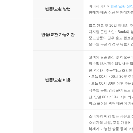
마이페이지 >
반품/교환 신청
반품/교환 방법
판매자 배송 상품은 판매자와
출고 완료 후 10일 이내의 
디지털 콘텐츠인 eBook의 
반품/교환 가능기간
중고상품의 경우 출고 완료일
모바일 쿠폰의 경우 유효기간(
고객의 단순변심 및 착오구
직수입양서/직수입일서중 일
단, 아래의 주문/취소 조건인
오늘 00시 ~ 06시 30분 
반품/교환 비용
오늘 06시 30분 이후 주문
직수입 음반/영상물/기프트 
단, 당일 00시~13시 사이
박스 포장은 택배 배송이 가
소비자의 책임 있는 사유로 
소비자의 사용, 포장 개봉에 
복제가 가능한 상품 등의 포장을 