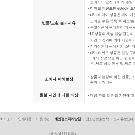
소비자의 요청에 따라 개별
디지털 컨텐츠인 eBook, 
eBook 대여 상품은 대여 기
모바일 쿠폰 등록 후 취소/환
반품/교환 불가사유
중고상품이 구매확정(자동 
LP상품의 재생 불량 원인이 기
시간의 경과에 의해 재판매가
전자상거래 등에서의 소비자
eBook 세트 상품은 일괄 
1개의 상품으로 취급 및 판매
우, 세트 상품 전부 및 세트
상품의 불량에 의한 반품, 교
소비자 피해보상
준하여 처리됨
환불 지연에 따른 배상
대금 환불 및 환불 지연에 
회사소개
인재채용
이용약관
개인정보처리방침
청소년보호정책
도서홍보안내