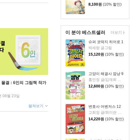
8,100
원
(10% 할인)
이 분야 베스트셀러
더보기
슈퍼 코딱지 히어로 1
박세랑 글그림
15,120
원
(10% 할인)
고양이 해결사 깜냥 9
홍민정 글/김재희 그림
 물결 : 6인의 그림책 작가
12,600
원
(10% 할인)
년 08월 23일
펼쳐보기
변호사 어벤저스 12
고희정 글/최미란 그림/신주영 감수
14,220
원
(10% 할인)