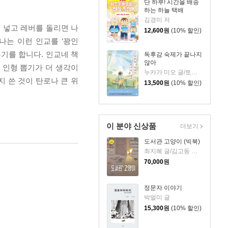
단 하루! 시간을 배송
하는 하늘 택배
김경미 저
 넣고 레버를 돌리면 나
12,600
원
(10% 할인)
나는 이런 인교를 ‘꽝인
기를 합니다. 인교네 책
독후감 숙제가 끝나지
않아
 인형 뽑기가 더 생각이
누카가 미오 글/토티 그림/김지영 역
 쓴 것이 탄로나 큰 위
13,500
원
(10% 할인)
이 분야 신상품
더보기
도서관 고양이 (빅북)
최지혜 글/김고둥 그림
70,000
원
정문자 이야기
박멀미 글
15,300
원
(10% 할인)