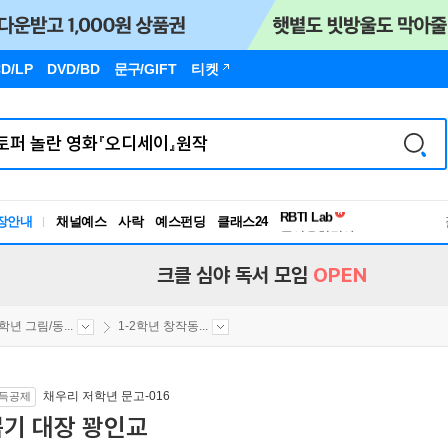
D/LP
DVD/BD
문구
/GIFT
티켓
장안내
채널예스
사락
예스펀딩
클래스24
독서유형검사
RBTI Lab
독서유형검사
크클 심야 독서 모임
OPEN
2학년 그림/동...
1-2학년 창작동...
채우리 저학년 문고-016
득공제
뽑기 대장 꽝인교