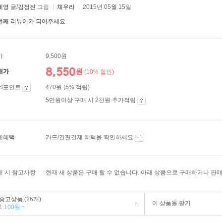
혜영
글/
김정진
그림
채우리
2015년 05월 15일
번째 리뷰어가 되어주세요.
가
9,500원
8,550
원
매가
(10% 할인)
ES포인트
470원 (5% 적립)
5만원이상 구매 시 2천원 추가적립
제혜택
카드/간편결제 혜택을 확인하세요
매 시 참고사항
현재 새 상품은 구매 할 수 없습니다. 아래 상품으로 구매하거나 판매
중고상품 (26개)
이 상품을 팔기
1,100원 ~