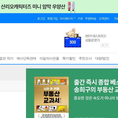
로그인
회원가입
마이페이지
카트
주문/배송
고객센터
Gl
젊은 작가
예사단독판매
이달의사은품
특가할인
추천도서
대량/법인