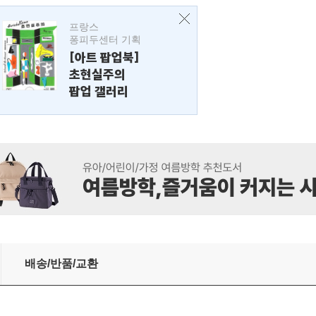
프랑스
퐁피두센터 기획
[아트 팝업북]
초현실주의
팝업 갤러리
배송/반품/교환