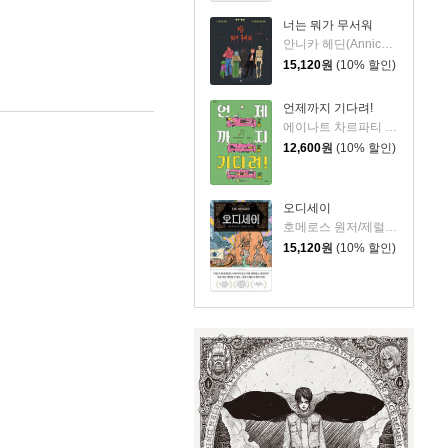
너는 뭐가 무서워
안니카 헤딘(Annica Hedin) 글/한나 클린타게 (Hanna Klinthage) 그림
15,120
원
(10% 할인)
언제까지 기다려!
에이나트 차르파티 글그림/정재원 역
12,600
원
(10% 할인)
오디세이
호메로스 원저/제럴딘 매코크런 글/김재용 역/장시은 감수
15,120
원
(10% 할인)