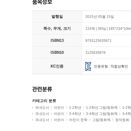
품목정보
발행일
2015년 05월 15일
쪽수, 무게, 크기
124쪽 | 365g | 185*234*10
ISBN13
9791125635871
ISBN10
1125635878
KC인증
인증유형 : 적합성확인
관련분류
카테고리 분류
국내도서
어린이
1-2학년
1-2학년 그림/동화책
1-2
국내도서
어린이
3-4학년
3-4학년 그림/동화책
3-4
국내도서
어린이
어린이 문학
그림/동화책
창작동화