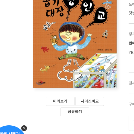
노
첫
정
판
Y
결
미리보기
사이즈비교
구
공유하기