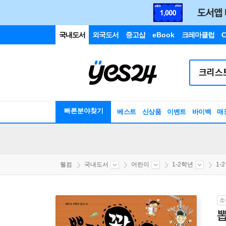
국내도서
외국도서
중고샵
eBook
크레마클럽
C
빠른분야찾기
베스트
신상품
이벤트
바이백
매
웰컴
국내도서
어린이
1-2학년
1-
소