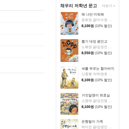
채우리 저학년 문고
더보기
왜 나만 미워해
윤희정 글/이수영 그림
8,100
원
(10% 할인)
뽑기 대장 꽝인교
노혜영 글/김정진 그림
8,550
원
(10% 할인)
새를 부르는 할아버지
신충행 저/하영호 그림
8,100
원
(10% 할인)
거짓말쟁이 최효실
소중애 글/김진령 그림
8,100
원
(10% 할인)
은행털이 가족
박이진 글/김명진 그림