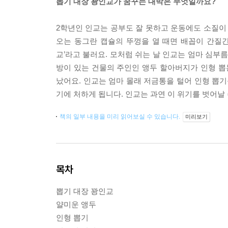
뽑기 대장 꽝인교가 꿈꾸는 대박은 무엇일까요?
2학년인 인교는 공부도 잘 못하고 운동에도 소질이 
오는 동그란 캡슐의 뚜껑을 열 때면 배꼽이 간질
교’라고 불러요. 모처럼 쉬는 날 인교는 엄마 심부
방이 있는 건물의 주인인 앵두 할아버지가 인형 뽑
났어요. 인교는 엄마 몰래 저금통을 털어 인형 뽑기
기에 처하게 됩니다. 인교는 과연 이 위기를 벗어날
책의 일부 내용을 미리 읽어보실 수 있습니다.
미리보기
목차
뽑기 대장 꽝인교
얄미운 앵두
인형 뽑기