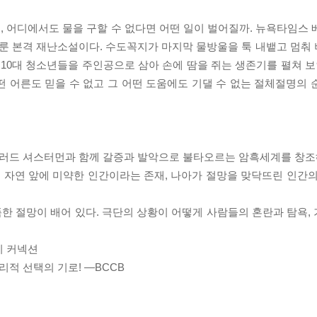
 어디에서도 물을 구할 수 없다면 어떤 일이 벌어질까. 뉴욕타임스 
룬 본격 재난소설이다. 수도꼭지가 마지막 물방울을 툭 내뱉고 멈춰
 10대 청소년들을 주인공으로 삼아 손에 땀을 쥐는 생존기를 펼쳐 보
떤 어른도 믿을 수 없고 그 어떤 도움에도 기댈 수 없는 절체절명의 
 재러드 셔스터먼과 함께 갈증과 발악으로 불타오르는 암흑세계를 창조
. 자연 앞에 미약한 인간이라는 존재, 나아가 절망을 맞닥뜨린 인간의
한 절망이 배어 있다. 극단의 상황이 어떻게 사람들의 혼란과 탐욕,
리 커넥션
리적 선택의 기로! ―BCCB