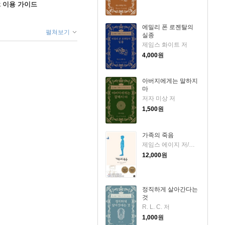
ok 이용 가이드
에밀리 폰 로젠탈의
펼쳐보기
실종
제임스 화이트 저
4,000
원
아버지에게는 말하지
마
저자 미상 저
1,500
원
가족의 죽음
제임스 에이지 저/문희경 역
12,000
원
정직하게 살아간다는
것
R. L. C. 저
1,000
원