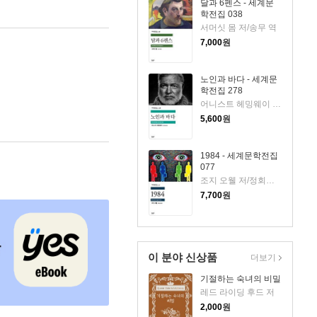
달과 6펜스 - 세계문
학전집 038
서머싯 몸 저/송무 역
7,000
원
노인과 바다 - 세계문
학전집 278
어니스트 헤밍웨이 저/김욱동 역
5,600
원
1984 - 세계문학전집
077
조지 오웰 저/정회성 역
7,700
원
이 분야 신상품
더보기
기절하는 숙녀의 비밀
레드 라이딩 후드 저
2,000
원