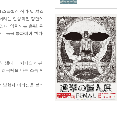
베스트셀러 작가 닐 셔스
 버리는 인상적인 장면에
인다. 악화되는 혼란, 워
순간들을 통과해야 한다.
해 냈다. ―커커스 리뷰
 회복력을 다룬 소름 끼
 기발함과 이타심을 불러