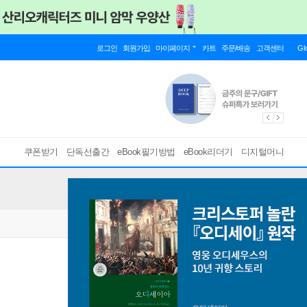
로그인
회원가입
마이페이지
카트
주문/배송
고객센터
Gl
쿠폰받기
단독선출간
eBook필기방법
eBook리더기
디지털머니