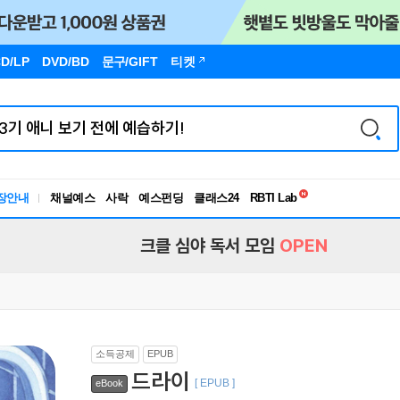
D/LP
DVD/BD
문구
/GIFT
티켓
장안내
채널예스
사락
예스펀딩
클래스24
독서유형검사
RBTI Lab
독서유형검사
크클 심야 독서 모임
OPEN
소득공제
EPUB
드라이
[ EPUB ]
eBook