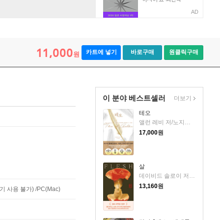
AD
11,000
카트에 넣기
바로구매
원클릭구매
원
이 분야 베스트셀러
더보기
테오
앨런 레비 저/노지양 역
17,000
원
살
데이비드 솔로이 저/송예슬 역
13,160
원
사용 불가) /PC(Mac)