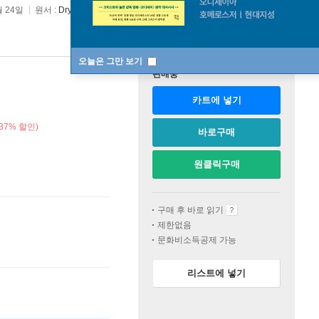
월 24일
원서 :
Dry
오늘은 그만 보기
판매중
카트에 넣기
37% 할인)
바로구매
원클릭구매
구매 후 바로 읽기
제한없음
문화비소득공제 가능
리스트에 넣기