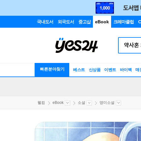
국내도서
외국도서
중고샵
eBook
크레마클럽
C
빠른분야찾기
베스트
신상품
이벤트
바이백
매
웰컴
eBook
소설
영미소설