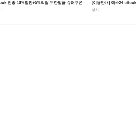
Book 전종 10%할인+5%적립 무한발급 슈퍼쿠폰
[이용안내] 예스24 eBo
시
상시