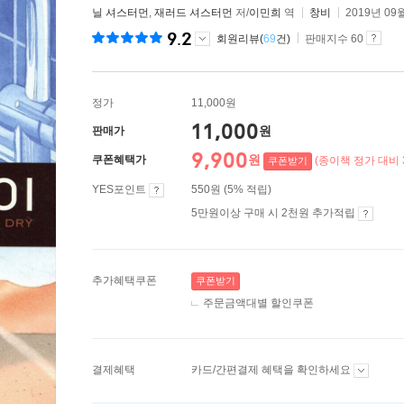
닐 셔스터먼
,
재러드 셔스터먼
저/
이민희
역
창비
2019년 09
9.2
회원리뷰(
69
건)
판매지수 60
정가
11,000원
11,000
원
판매가
9,900
원
쿠폰혜택가
(종이책 정가 대비 
쿠폰받기
YES포인트
550원 (5% 적립)
5만원이상 구매 시 2천원 추가적립
추가혜택쿠폰
쿠폰받기
주문금액대별 할인쿠폰
결제혜택
카드/간편결제 혜택을 확인하세요