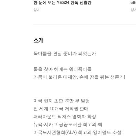
한 눈에 보는 YES24 단독 선출간
e
상시
상
소개
목마름을 견딜 준비가 되었는가
물을 찾아 헤매는 워터좀비들
가뭄이 불러온 대재앙, 손에 땀을 쥐는 생존기!
미국 현지 초판 20만 부 발행
전 세계 10개국 저작권 판매
패러마운트 픽처스 영화화 확정
뉴욕·시카고 공공도서관 최고의 책
미국도서관협회(ALA) 최고의 영어덜트 소설!