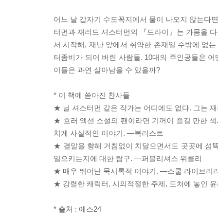
어느 날 갑자기 수도꼭지에서 물이 나오지 않는다면,
터먼과 재러드 셔스터먼의 『드라이』는 가뭄을 다
서 시작해, 재난 앞에서 취약한 존재일 수밖에 없는
터좀비가 되어 버린 사람들. 10대의 주인공들은 어
이들은 과연 살아남을 수 있을까?
* 이 책에 쏟아진 찬사들
★ 닐 셔스터먼 같은 작가는 어디에도 없다. 그는
★ 호러 액션 소설의 팬이라면 기꺼이 즐길 만한 책
치게 사실적인 이야기. ―북리스트
★ 결말을 향해 거침없이 치달으면서도 곳곳에 섬뜩
일으키는지에 대한 탐구. ―퍼블리셔스 위클리
★ 매우 뛰어난 묵시록적 이야기. ―스쿨 라이브러
★ 강렬한 캐릭터, 시의적절한 주제, 도처에 놓인 윤
* 출처 : 예스24