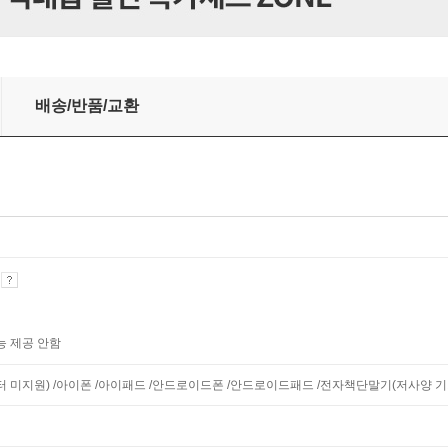
배송/반품/교환
기
능 제공 안함
니터 미지원) /아이폰 /아이패드 /안드로이드폰 /안드로이드패드 /전자책단말기(저사양 기기 