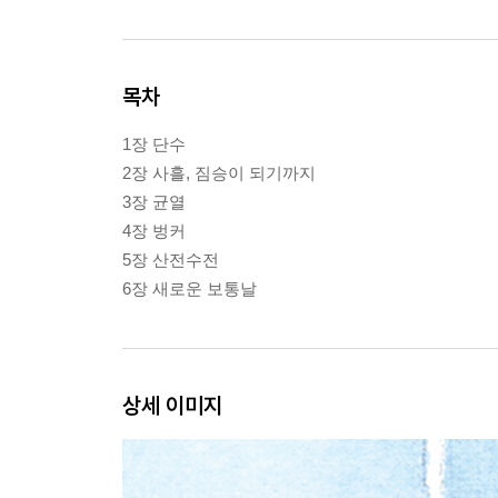
목차
1장 단수
2장 사흘, 짐승이 되기까지
3장 균열
4장 벙커
5장 산전수전
6장 새로운 보통날
상세 이미지