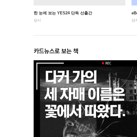
한 눈에 보는 YES24 단독 선출간
e
상시
상
카드뉴스로 보는 책