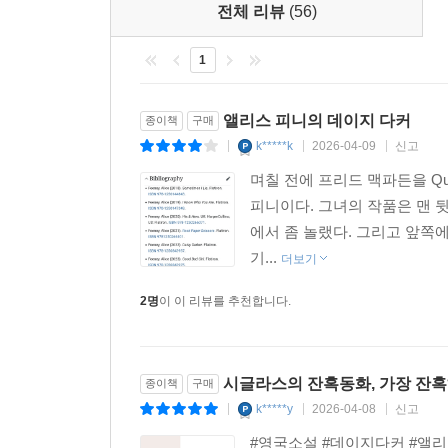
전체 리뷰
(56)
1
앨리스 피니의 데이지 다커
종이책
구매
k*****k
2026-04-09
신고
|
|
|
며칠 전에 프리드 맥파든을 Que
피니이다. 그녀의 작품은 맨 
에서 좀 놀랬다. 그리고 앞쪽
기...
더보기
2명
이 이 리뷰를 추천합니다.
시글라스의 잔혹동화, 가장 잔혹
종이책
구매
k*****y
2026-04-08
신고
|
|
|
#영국소설 #데이지다커 #앨리