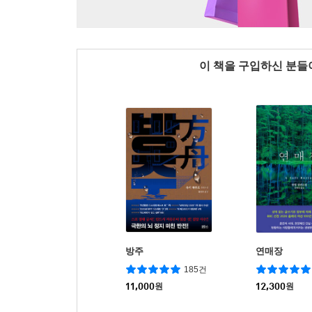
이 책을 구입하신 분
방주
연매장
185건
11,000
원
12,300
원