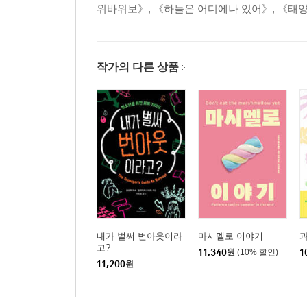
위바위보》, 《하늘은 어디에나 있어》, 《태양을
작가의 다른 상품
내가 벌써 번아웃이라
마시멜로 이야기
고?
11,340
원
(10% 할인)
1
11,200
원