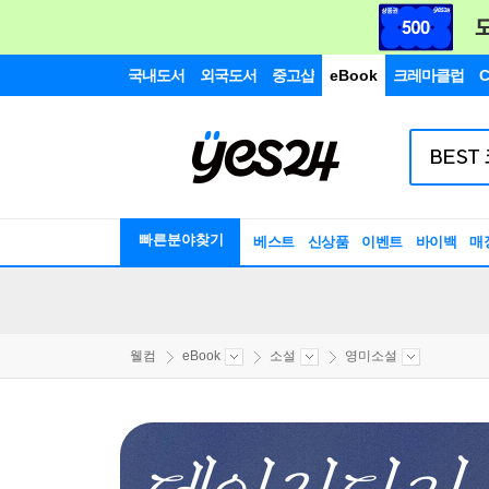
국내도서
외국도서
중고샵
eBook
크레마클럽
C
빠른분야찾기
베스트
신상품
이벤트
바이백
매
웰컴
eBook
소설
영미소설