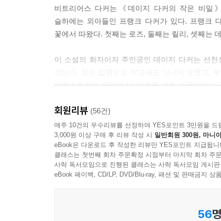
비트리어스 다커는《데이지 다커의 작은 비밀》
슬하에는 외아들인 프랭크 다커가 있다. 프랭크 다
꽃에서 따왔다. 첫째는 로즈, 둘째는 릴리, 셋째는 
이 소설의 화자이자 주인공인 데이지 다커는 선천
겪는다. 잦은 입원으로 학교에도 다니지 못했고, 
오케스트라와 음악에 더 애착을 가진 인물이었고, 
미련이 남아 틈만 나면 런던에서 오디션을 보러 다
회원리뷰
(56건)
데이지보다 다섯 살 많은 언니 로즈는 영리하고 상
매주 10건의 우수리뷰를 선정하여 YES포인트 3만원을 드
3,000원 이상 구매 후 리뷰 작성 시
일반회원 300원, 마니아
탐욕스럽고, 이기적인 성격에 허영심이 강했다
eBook은 다운로드 후 작성한 리뷰만 YES포인트 지급됩니
소외되었다. 그나마 데이지를 무척이나 아끼고 사랑
클래스는 첫번째 회차 주문확정 시점부터 마지막 회차 주문
사락 독서모임으로 진행된 클래스는 사락 독서모임 게시판
서로 질시하고 배척하는 사이가 되어 한자리에 모이기
eBook 페이백, CD/LP, DVD/Blu-ray, 패션 및 판매금
생일과 핼러윈이 겹친 날이기도 하고, 할머니가
할머니의 생일을 축하하기보다는 재산을 얼마나 물
56
명