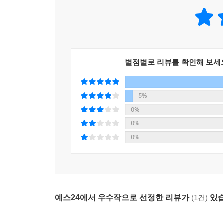
프랭크가 가장 먼저 오고, 뒤이어 그와 이혼한 낸시
가족이나 다름없이 지내온 코너 케네디도 할머니의 
할머니는 저녁 식사를 마친 이후 약속대로 유언을 
미래인 트릭시에게 물려주기로 했다는 내용이다. 
별점별로 리뷰를 확인해 보세
못한다. 가족들은 할머니가 노망이 났다고 비난
의견을 제시하기도 한다.
5%
잔뜩 실망한 가족들은 분노에 휩싸인 가운데 각자
0%
모여든다. 할머니가 주방 바닥에 쓰러져 있다. 의자
0%
할머니의 얼굴은 잿빛이고, 오븐에도 피가 묻어 
0%
않다. 주방 벽면 칠판에 낯선 시가 보인다. 다커 
대해 언급한 시 구절이 지워진다.
할머니의 죽음을 필두로 여덟 시간 동안 외부와
예스24에서 우수작으로 선정한 리뷰가
(1건)
있습
사람들은 죄다 가족들이다. 유일하게 가족이 아
구렁텅이로 몰아넣고 있는 것인가?