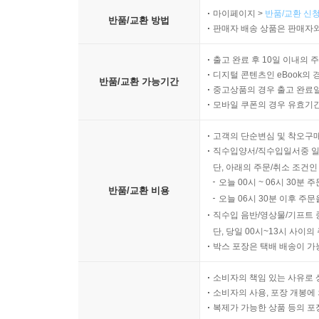
마이페이지 >
반품/교환 신청
반품/교환 방법
판매자 배송 상품은 판매자와
출고 완료 후 10일 이내의 
디지털 콘텐츠인 eBook의 
반품/교환 가능기간
중고상품의 경우 출고 완료일
모바일 쿠폰의 경우 유효기간(
고객의 단순변심 및 착오구
직수입양서/직수입일서중 일
단, 아래의 주문/취소 조건인
오늘 00시 ~ 06시 30분 
반품/교환 비용
오늘 06시 30분 이후 주문
직수입 음반/영상물/기프트 
단, 당일 00시~13시 사이
박스 포장은 택배 배송이 가
소비자의 책임 있는 사유로 
소비자의 사용, 포장 개봉에 
복제가 가능한 상품 등의 포장을 