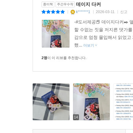
데이지 다커
종이책
주간우수작
전화도 불통이고, 휴대폰도 터지지 않는 시글
k*******1
2026-03-11
신고
|
|
|
드러나는데…….
-#도서제공📕 데이지다커✒️
할 수없는 짓을 저지른 댓가를 
감으로 엄청 몰입해서 읽었고 
했...
더보기
2명
이 이 리뷰를 추천합니다.
14