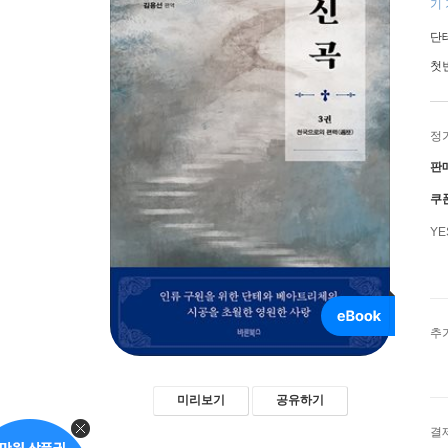
기 
단
첫
정
판
쿠
Y
추
미리보기
공유하기
결