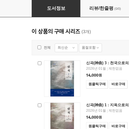
신곡(神曲) 3 : 천국으로의 편력(遍歷)
도서정보
리뷰/한줄평
(0/0)
이 상품의 구매 시리즈
(3개)
최신순
품절포함
전체
신곡(神曲) 3 : 천국으로의
2026년 01월
제한없음
|
14,000
원
원클릭구매
바로구매
신곡(神曲) 1 : 지옥으로의
2026년 01월
제한없음
|
14,000
원
원클릭구매
바로구매