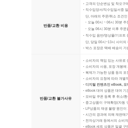
고객의 단순변심 및 착오구
직수입양서/직수입일서중 일
단, 아래의 주문/취소 조건인
오늘 00시 ~ 06시 30분 
반품/교환 비용
오늘 06시 30분 이후 주문
직수입 음반/영상물/기프트 
단, 당일 00시~13시 사이
박스 포장은 택배 배송이 가
소비자의 책임 있는 사유로 
소비자의 사용, 포장 개봉에 
복제가 가능한 상품 등의 포장을 
소비자의 요청에 따라 개별
디지털 컨텐츠인 eBook, 
eBook 대여 상품은 대여 기
모바일 쿠폰 등록 후 취소/환
반품/교환 불가사유
중고상품이 구매확정(자동 
LP상품의 재생 불량 원인이 기
시간의 경과에 의해 재판매가
전자상거래 등에서의 소비자
eBook 세트 상품은 일괄 