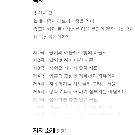
목차
추천의 글
헬레니즘과 헤브라이즘을 엮어
종교개혁과 르네상스를 이끈 불멸의 걸작 《신곡》
왜 《신곡》인가?
제1곡ㆍ공기의 하늘에서 빛의 하늘로
제2곡ㆍ달의 반점에 대한 의문
제3곡ㆍ서원을 지키지 못한 자들
제4곡ㆍ영혼의 고향인 정화천과 자유의지
제5곡ㆍ자유의지를 하느님께 드리는 서원
제6곡ㆍ당파로 나뉘어 시기 질투하는 이탈리아
제7곡ㆍ십자가를 통한 인류 구원
제8곡ㆍ하느님의 섭리와 천성을 좇는 삶
제9곡ㆍ죄를 뉘우치고 하느님을 사랑한 자들
제10곡ㆍ인류의 길을 밝힌 위대한 성인들
저자 소개
제11곡ㆍ청빈한 삶에 대한 촉구
(2명)