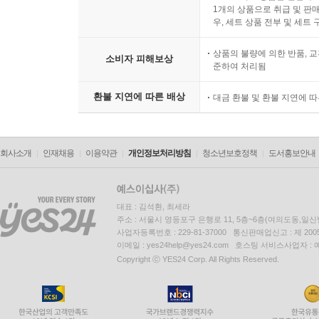
1개의 상품으로 취급 및 판매
우, 세트 상품 전부 및 세트
상품의 불량에 의한 반품, 교
소비자 피해보상
준하여 처리됨
환불 지연에 따른 배상
대금 환불 및 환불 지연에 
회사소개
인재채용
이용약관
개인정보처리방침
청소년보호정책
도서홍보안내
대표 : 김석환, 최세라
주소 : 서울시 영등포구 은행로 11, 5층~6층(여의도동,일신
사업자등록번호 : 229-81-37000 통신판매업신고 : 제 200
이메일 : yes24help@yes24.com 호스팅 서비스사업자 :
Copyright ⓒ YES24 Corp. All Rights Reserved.