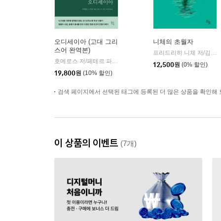
오디세이아 (고대 그리
니체의 초월자
스어 완역본)
프리드리히 니체 저/김철 편역
호메로스 저/페테르 파울 루벤스 그림/박문재 역
현대지성
|
12,500
원
(0% 할인)
19,800
원
(10% 할인)
검색 페이지에서 선택된 태그에 등록된 더 많은 상품을 확인해 
이 상품의 이벤트
(7개)