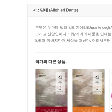
제12곡ㆍ교회의 부패상 소개
제13곡ㆍ분별력 있는 삶의 중요성
저 :
단테
(Alighieri Dante)
제14곡ㆍ믿는 자의 공덕과 하느님 은혜
제15곡ㆍ순교한 자들
본명은 두란테 델리 알리기에리(Durante degl
제16곡ㆍ정치와 종교의 불화로 인한 혼란
그리고 신앙인이다. 이탈리아의 대문호 단테는 1
제17곡ㆍ미움과 원망을 멀리하는 삶
8세 때 아버지마저 세상을 떠났다. 어려서부터 
제18곡ㆍ정의로 다스린 왕들
제19곡ㆍ인간 이성에 근거하지 않는 하느님의 법
제20곡ㆍ침노 당하길 원하시는 하느님
제21곡ㆍ수도의 삶을 산 자들
작가의 다른 상품
제22곡ㆍ도둑들의 소굴이 된 수도원
제23곡ㆍ하늘과 땅을 이어준 그리스도
제24곡ㆍ믿음이란 무엇인가?
제25곡ㆍ소망이란 무엇인가?
제26곡ㆍ사랑이란 무엇인가?
제27곡ㆍ성직자들의 타락
제28곡ㆍ천사들의 품계