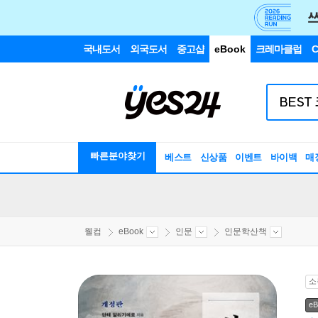
국내도서
외국도서
중고샵
eBook
크레마클럽
C
빠른분야찾기
베스트
신상품
이벤트
바이백
매
웰컴
eBook
인문
인문학산책
소
eB