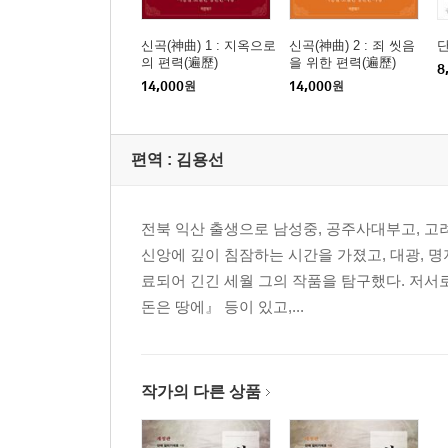
제29곡ㆍ천사장의 타락과 성직자들의 부패
제30곡ㆍ하늘의 군대인 천사들과 지복자들
신곡(神曲) 1 : 지옥으로
신곡(神曲) 2 : 죄 씻음
제31곡ㆍ작별을 고하는 베아트리체
의 편력(遍歷)
을 위한 편력(遍歷)
8
제32곡ㆍ천국의 배치도
14,000
원
14,000
원
제33곡ㆍ삼위일체 하느님
편역 :
김용선
제 3권 《천국으로의 편력》 후기
단테 연보
전북 익산 출생으로 남성중, 공주사대부고, 고
신앙에 깊이 침잠하는 시간을 가졌고, 대광, 
료되어 긴긴 세월 그의 작품을 탐구했다. 저서
돈은 땅에』 등이 있고,...
작가의 다른 상품