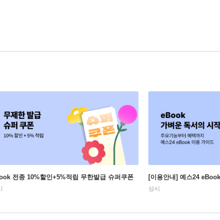
Book 전종 10%할인+5%적립 무한발급 슈퍼쿠폰
[이용안내] 예스24 eBo
시
상시