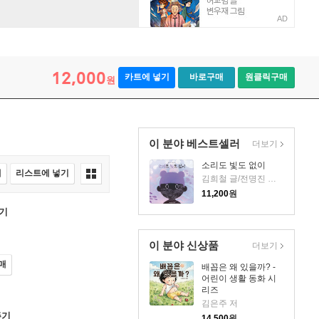
AD
12,000
카트에 넣기
바로구매
원클릭구매
원
이 분야 베스트셀러
더보기
소리도 빛도 없이
매
리스트에 넣기
김희철 글/전명진 그림
11,200
원
기
이 분야 신상품
더보기
매
배꼽은 왜 있을까? -
어린이 생활 동화 시
리즈
김은주 저
주기
14,500
원