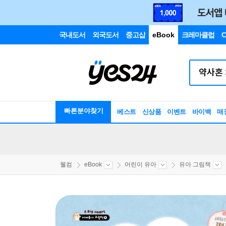
국내도서
외국도서
중고샵
eBook
크레마클럽
C
빠른분야찾기
베스트
신상품
이벤트
바이백
매
웰컴
eBook
어린이 유아
유아 그림책