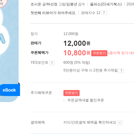
조시온
글/
하선정
그림/
김붕년
감수
을파소(21세기북스)
202
첫번째 리뷰어가 되어주세요.
판매지수 12
정가
12,000원
12,000
원
판매가
10,800
원
쿠폰혜택가
(종이책 정가 대비
쿠폰받기
YES포인트
600원 (5% 적립)
5만원이상 구매 시 2천원 추가적립
추가혜택쿠폰
쿠폰받기
주문금액대별 할인쿠폰
결제혜택
카드/간편결제 혜택을 확인하세요