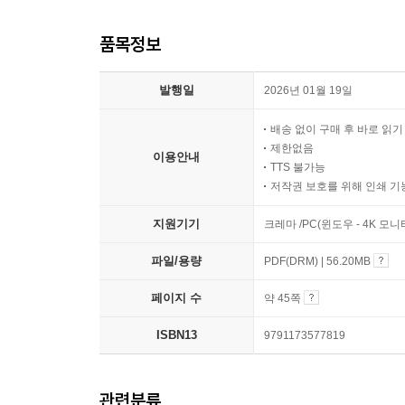
품목정보
발행일
2026년 01월 19일
배송 없이 구매 후 바로 읽
제한없음
이용안내
TTS 불가능
저작권 보호를 위해 인쇄 기
지원기기
크레마 /PC(윈도우 - 4K 모
파일/용량
PDF(DRM) | 56.20MB
페이지 수
약 45쪽
ISBN13
9791173577819
관련분류