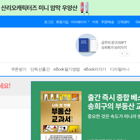
로그인
회원가입
마이페이지
카트
주문/배송
고객센터
Gl
쿠폰받기
단독선출간
eBook필기방법
eBook리더기
디지털머니
세요!