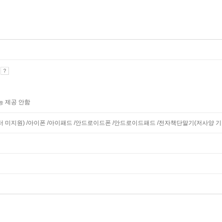
기
능 제공 안함
니터 미지원) /아이폰 /아이패드 /안드로이드폰 /안드로이드패드 /전자책단말기(저사양 기기 