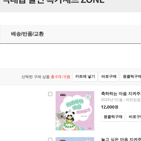
배송/반품/교환
카트에 넣기
바로구매
원클릭구
선택한 구매 상품
총
0
개 /
0
원
축하하는 마음 지켜주
2026년 01월
제한없음
|
12,000
원
원클릭구매
바로구
놀고 싶은 마음 지켜