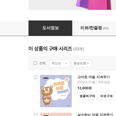
거절하는 마음 지켜주기
도서정보
리뷰/한줄평
(0/0)
이 상품의 구매 시리즈
(10개)
최신순
품절포함
전체
고마운 마음 지켜주기
2026년 01월
제한없음
|
12,000
원
원클릭구매
바로구매
실수하는 마음 지켜주기