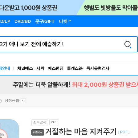
D/LP
DVD/BD
문구
/GIFT
티켓
독서유형검사
장안내
채널예스
사락
예스펀딩
클래스24
RBTI Lab
독서유형검사
주말에는 더욱 알뜰하게!
최대 2,000원 상품권 받으
성장동화
소득공제
PDF
거절하는 마음 지켜주기
[ PDF ]
eBook