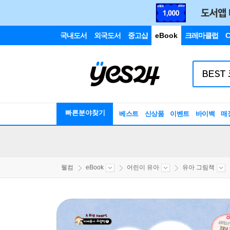
국내도서
외국도서
중고샵
eBook
크레마클럽
C
빠른분야찾기
베스트
신상품
이벤트
바이백
매
웰컴
eBook
어린이 유아
유아 그림책