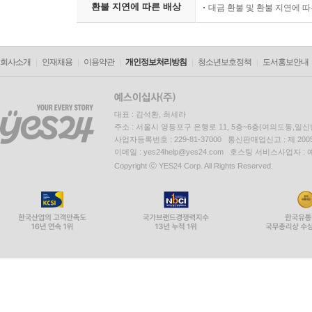
환불 지연에 따른 배상
대금 환불 및 환불 지연에 
회사소개
인재채용
이용약관
개인정보처리방침
청소년보호정책
도서홍보안내
대표 : 김석환, 최세라
주소 : 서울시 영등포구 은행로 11, 5층~6층(여의도동,일신
사업자등록번호 : 229-81-37000 통신판매업신고 : 제 200
이메일 : yes24help@yes24.com 호스팅 서비스사업자 :
Copyright ⓒ YES24 Corp. All Rights Reserved.