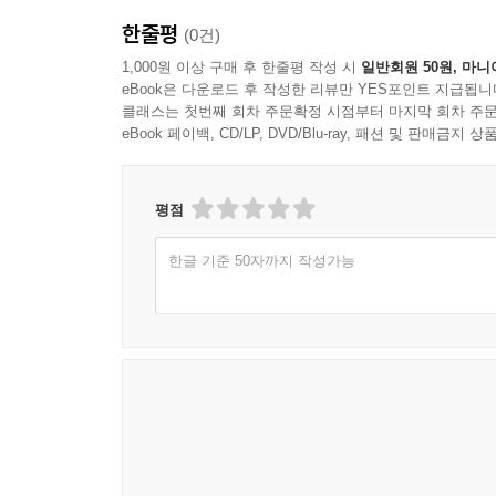
향천리
한줄평
(0건)
강江
1,000원 이상 구매 후 한줄평 작성 시
일반회원 50원, 마니
발원
eBook은 다운로드 후 작성한 리뷰만 YES포인트 지급됩니
방황의 끝
클래스는 첫번째 회차 주문확정 시점부터 마지막 회차 주문
eBook 페이백, CD/LP, DVD/Blu-ray, 패션 및 판매금
해설
삶의 끝에서 부른 초월의 노래 - 오세영
평점
어린 예술가, 그를 생각하며 - 김화영
한글 기준 50자까지 작성가능