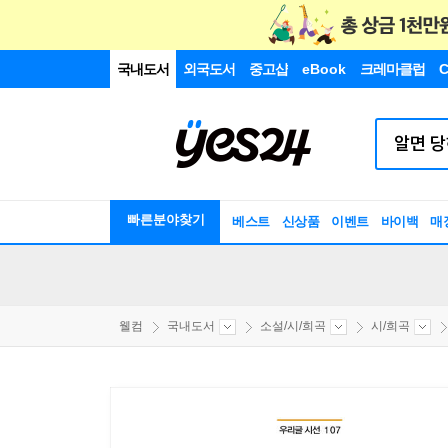
국내도서
외국도서
중고샵
eBook
크레마클럽
C
빠른분야찾기
베스트
신상품
이벤트
바이백
매
웰컴
국내도서
소설/시/희곡
시/희곡