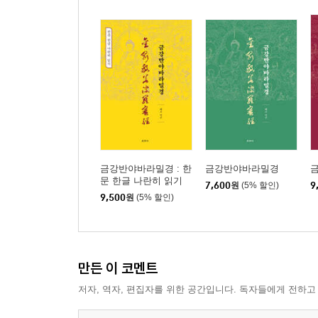
저녁에
봄밤
별
나목
나무는
강아지풀
담쟁이넝쿨
비 오시는 날 1
비 오시는 날 2
금강반야바라밀경 : 한
금강반야바라밀경
무당벌레
문 한글 나란히 읽기
7,600
원
(5% 할인)
9
날파리를 위한 작은 노래
9,500
원
(5% 할인)
꽃을 꺾으며
길을 가며
가을 단상
만든 이 코멘트
3부 떠남을 위하여
저자, 역자, 편집자를 위한 공간입니다. 독자들에게 전하고