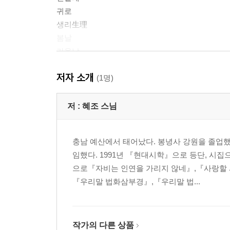
귀로
생리生理
봄날
가을날
잔설殘雪
저자 소개
눈 오시는 날에
(1명)
사랑과 절망을 위한 서곡
해금을 켜며
저 :
혜조 스님
달밤에
밤안개
충남 예산에서 태어났다. 봉녕사 강원을 졸업
아지랑이
임했다. 1991년 『현대시학』으로 등단, 시집
으로『자비는 인연을 가리지 않네』,『사랑할 
2부 바람이 불면
『우리말 법화삼부경』,『우리말 법...
바람이 불면
풍경
새벽 강가에서
작가의 다른 상품