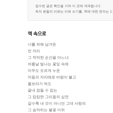
떠남을 위하여
접수된 글은 확인을 거쳐 이 곳에 게재됩니다.
문門이 열린다
독자 분들의 리뷰는 리뷰 쓰기를, 책에 대한 문의는 1:
잔盞
봄비
새벽
책 속으로
어둠 속에서 1
어둠 속에서 2
너를 위해 남겨둔
어둠 속에서 3
빈 자리
상여가 나간다
그 적막한 순간을 아느냐
애장터
여름날 빛나는 꽃잎 속에
차동고개
아무도 모르게 누운
아침
어둠의 자리때로 바람이 불고
부처님
물보라가 쳐도
종소리
끝내 잠들 수 없는
향香
그 캄캄한 그리움의 심연
산사山寺
갈수록 내 것이 아니던 그대 사랑의
살풀이
그 숨막히는 불꽃 더위