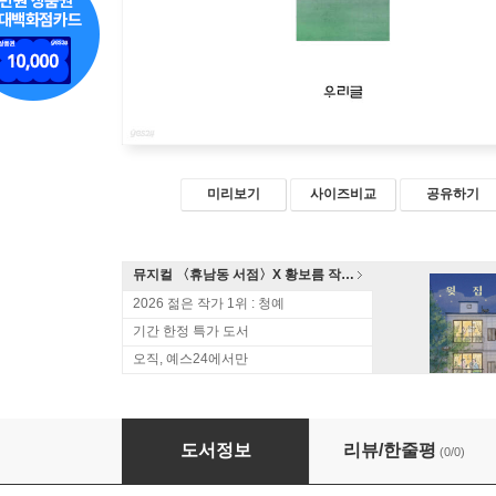
미리보기
사이즈비교
공유하기
뮤지컬 〈휴남동 서점〉X 황보름 작가 북토크
2026 젊은 작가 1위 : 청예
기간 한정 특가 도서
오직, 예스24에서만
너를 위하여 밝혀 둔 작은 램프 하나
도서정보
리뷰/한줄평
(0/0)