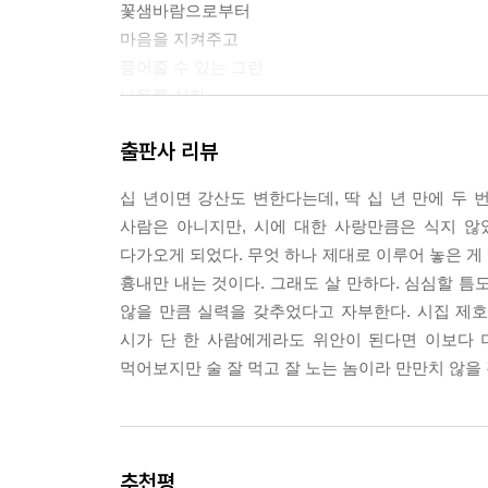
매화
꽃샘바람으로부터
봄의 연가
마음을 지켜주고
봄이 오는 소리
품어줄 수 있는 그런
봄의 소리
나무를 심자
봄, 낮술
출판사 리뷰
오는 봄 가는 봄
오늘도
봄날은 간다
마음에 부는 바람을 막을
십 년이면 강산도 변한다는데, 딱 십 년 만에 두 
미나리 천지
나무 한 그루 심는다
사람은 아니지만, 시에 대한 사랑만큼은 식지 
우요일
다가오게 되었다. 무엇 하나 제대로 이루어 놓은 게 
--- 「'꽃샘바람' 전문」중에서
흉내만 내는 것이다. 그래도 살 만하다. 심심할 틈
2018년 8월
않을 만큼 실력을 갖추었다고 자부한다. 시집 제호
8월의 노래
시가 단 한 사람에게라도 위안이 된다면 이보다 
9월
먹어보지만 술 잘 먹고 잘 노는 놈이라 만만치 않을 
반달
가을
가을밤
가을 비
추천평