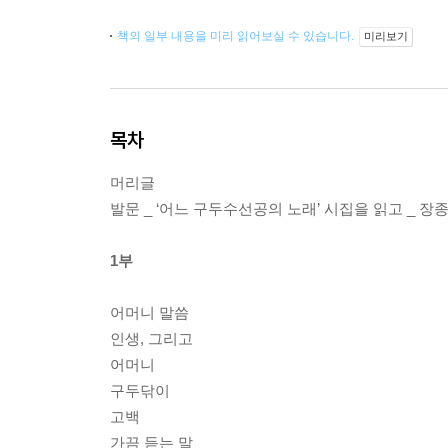
책의 일부 내용을 미리 읽어보실 수 있습니다.
미리보기
목차
머리글
발문 _ ‌‘어느 구두수선공의 노래’ 시집을 읽고 _ 
1부
어머니 말씀
인생, 그리고
어머니
구두닦이
고백
가끔 듣는 말