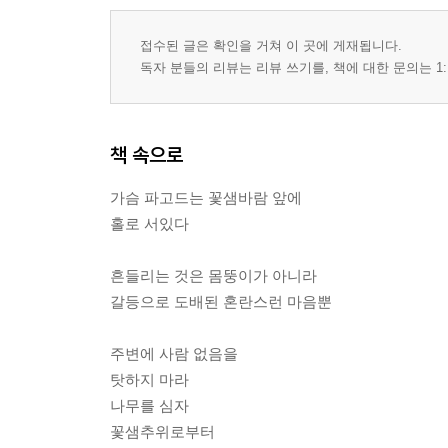
삶의 기쁨
비 오는 저녁
접수된 글은 확인을 거쳐 이 곳에 게재됩니다.
신평 선생, 늦복 터졌네
독자 분들의 리뷰는 리뷰 쓰기를, 책에 대한 문의는 1:
그 사내, 박명학
개업식
내 친구 시욱이
책 속으로
내 동생, 승근이
친구
가슴 파고드는 꽃샘바람 앞에
유효기간
홀로 서있다
술 한 잔 하세
친구여 잘 가시게
흔들리는 것은 몸뚱이가 아니라
바람이 되어
갈등으로 도배된 혼란스런 마음뿐
3부
주변에 사람 없음을
탓하지 마라
대한 추위
나무를 심자
꽃샘바람
꽃샘추위로부터