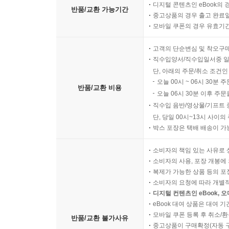
디지털 콘텐츠인 eBook의 
반품/교환 가능기간
중고상품의 경우 출고 완료일
모바일 쿠폰의 경우 유효기간(
고객의 단순변심 및 착오구
직수입양서/직수입일서중 일
단, 아래의 주문/취소 조건인
오늘 00시 ~ 06시 30분 
반품/교환 비용
오늘 06시 30분 이후 주문
직수입 음반/영상물/기프트 
단, 당일 00시~13시 사이
박스 포장은 택배 배송이 가
소비자의 책임 있는 사유로 
소비자의 사용, 포장 개봉에 
복제가 가능한 상품 등의 포장을 
소비자의 요청에 따라 개별
디지털 컨텐츠인 eBook, 
eBook 대여 상품은 대여 기
모바일 쿠폰 등록 후 취소/환
반품/교환 불가사유
중고상품이 구매확정(자동 