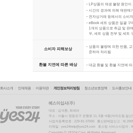
LP상품의 재생 불량 원인이 기
시간의 경과에 의해 재판매가
전자상거래 등에서의 소비자
eBook 세트 상품은 일괄 
1개의 상품으로 취급 및 판매
우, 세트 상품 전부 및 세트
상품의 불량에 의한 반품, 교
소비자 피해보상
준하여 처리됨
환불 지연에 따른 배상
대금 환불 및 환불 지연에 
회사소개
인재채용
이용약관
개인정보처리방침
청소년보호정책
도서홍보안내
대표 : 김석환, 최세라
주소 : 서울시 영등포구 은행로 11, 5층~6층(여의도동,일신
사업자등록번호 : 229-81-37000 통신판매업신고 : 제 200
이메일 : yes24help@yes24.com 호스팅 서비스사업자 :
Copyright ⓒ YES24 Corp. All Rights Reserved.