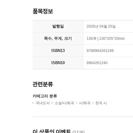
품목정보
발행일
2026년 04월 25일
쪽수, 무게, 크기
136쪽 | 130*205*20mm
ISBN13
9788964261248
ISBN10
8964261240
관련분류
카테고리 분류
국내도서
소설/시/희곡
시/희곡
한국 시
이 상품의 이벤트
(11개)