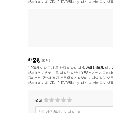
eBook 페이백, CD/LP, DVD/Blu-ray, 패션 및 판매금
계란 한 판
중고 냉장고
재미지게 살다 갑시다
행복한 밤
5부
그대가 있어 행복합니다
그리움
한줄평
(0건)
추억
1,000원 이상 구매 후 한줄평 작성 시
일반회원 50원, 마니
항상 그 자리
eBook은 다운로드 후 작성한 리뷰만 YES포인트 지급됩니
혼자 놀기
클래스는 첫번째 회차 주문확정 시점부터 마지막 회차 주문
eBook 페이백, CD/LP, DVD/Blu-ray, 패션 및 판매금
꽃을 사는 이유
득도
연금복권
평점
연가
아름다운 삶
한글 기준 50자까지 작성가능