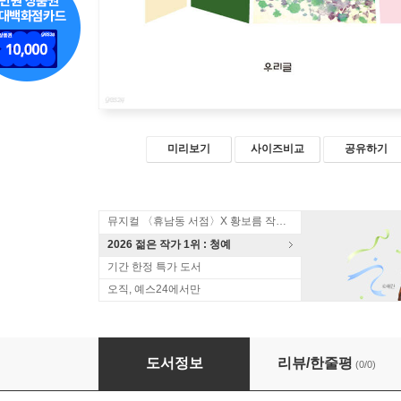
미리보기
사이즈비교
공유하기
뮤지컬 〈휴남동 서점〉X 황보름 작가 북토크
2026 젊은 작가 1위 : 청예
기간 한정 특가 도서
오직, 예스24에서만
어느 구두수선공의 노래
도서정보
리뷰/한줄평
(0/0)