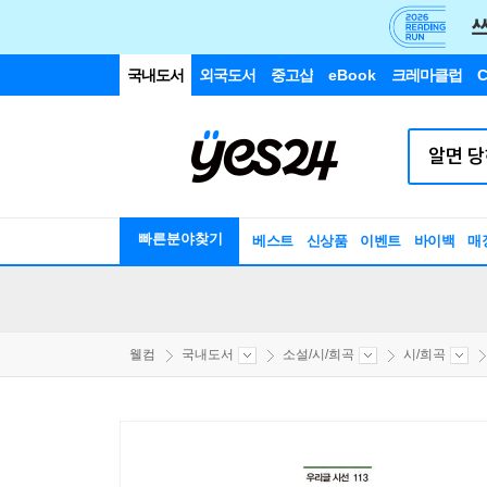
국내도서
외국도서
중고샵
eBook
크레마클럽
C
빠른분야찾기
베스트
신상품
이벤트
바이백
매
웰컴
국내도서
소설/시/희곡
시/희곡