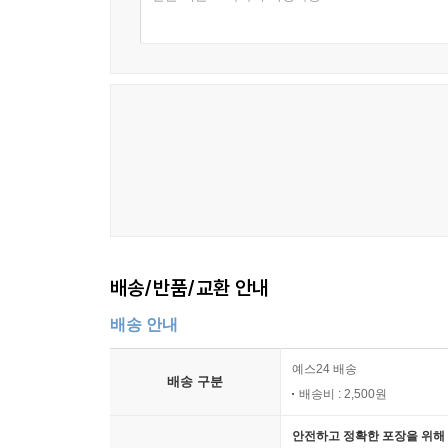
아기 눈
삶의 조각
사랑의 확인
사랑가
능소화
김칫국
마음 편지
그대는 나는
초록의 향연
복 많이 받으세요
배송/반품/교환 안내
배송 안내
예스24 배송
배송 구분
배송비 : 2,500원
안전하고 정확한 포장을 위해 