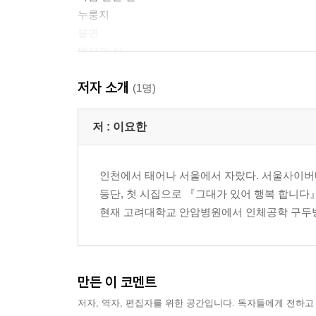
누룽지
불면
범부의 삶
마늘을 까다가
저자 소개
병원에서
(1명)
찔레꽃
머플러
저 :
이요한
혼자 울기에는
홀로 가는 길
인천에서 태어나 서울에서 자랐다. 서울사이버
어버이날
등단, 첫 시집으로 『그대가 있어 행복 합니다』
현재 고려대학교 안암병원에서 인체공학 구두병
2부
살만한 곳
그리운 사람
만든 이 코멘트
인연
저자, 역자, 편집자를 위한 공간입니다. 독자들에게 전하고
형