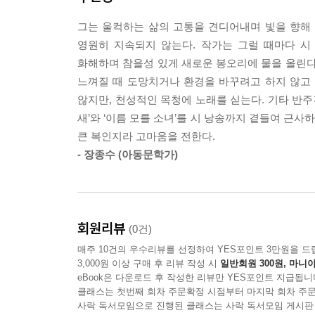
설심
그는 울컥하는 삶의 고통을 견디어내며 빛을 향해
4부
영원히 지속되지 않는다. 작가는 그럴 때마다 시
화해하며 참을성 있게 새로운 봉오리에 물을 올린다
연화도
느껴질 때 도망치거나 환경을 바꾸려고 하지 않고
청평사 가는 길
않지만, 천성적인 목청에 노래를 싣는다. 기타 반주건 
사모곡
새’와 ‘이름 모를 소녀’를 시 낭송까지 곁들여 근사
웃자구요
큰 복인지라 고마움을 전한다.
고기 잘 굽는 사람
- 장종수 (아동문학가)
사는 게 그런 것
술
벌레
속죄
회원리뷰
(0건)
바늘
매주 10건의 우수리뷰를 선정하여 YES포인트 3만원을 드
청량리 블루스
3,000원 이상 구매 후 리뷰 작성 시
일반회원 300원, 마니아
할매 망가진 구두
eBook은 다운로드 후 작성한 리뷰만 YES포인트 지급됩니
클래스는 첫번째 회차 주문확정 시점부터 마지막 회차 주문
아름다운 별
사락 독서모임으로 진행된 클래스는 사락 독서모임 게시판
세월