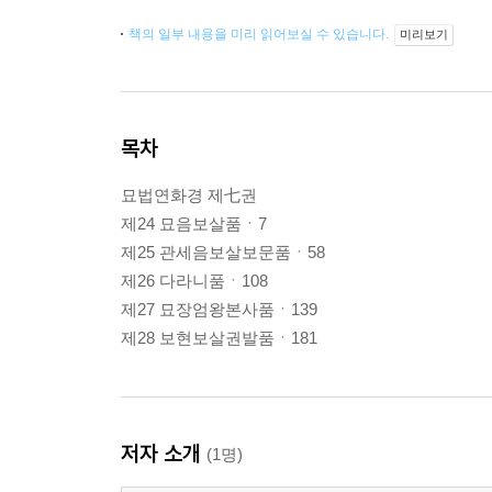
책의 일부 내용을 미리 읽어보실 수 있습니다.
미리보기
목차
묘법연화경 제七권
제24 묘음보살품ㆍ7
제25 관세음보살보문품ㆍ58
제26 다라니품ㆍ108
제27 묘장엄왕본사품ㆍ139
제28 보현보살권발품ㆍ181
저자 소개
(1명)