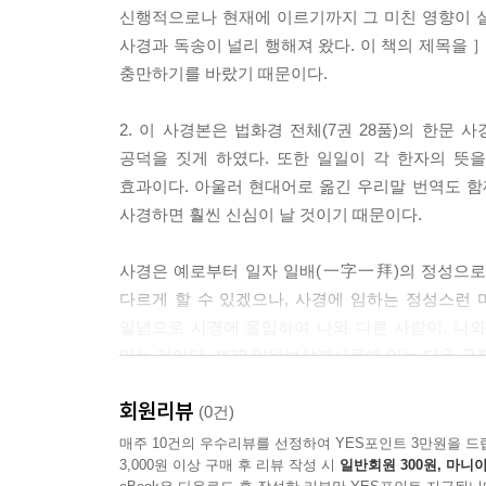
신행적으로나 현재에 이르기까지 그 미친 영향이 
사경과 독송이 널리 행해져 왔다. 이 책의 제목을 
충만하기를 바랐기 때문이다.
2. 이 사경본은 법화경 전체(7권 28품)의 한문
공덕을 짓게 하였다. 또한 일일이 각 한자의 뜻
효과이다. 아울러 현대어로 옮긴 우리말 번역도 함
사경하면 훨씬 신심이 날 것이기 때문이다.
사경은 예로부터 일자 일배(一字一拜)의 정성으로 
다르게 할 수 있겠으나, 사경에 임하는 정성스런 
일념으로 사경에 몰입하여 나와 다른 사람이, 나와
있는 것이다. 제23 약왕보살본사품에 있는 다음 구
회원리뷰
“이 법화경은 능히 일체 중생들을 구원할 수 있으며
(0건)
법화경을 듣고 직접 쓰거나 남을 시켜서 쓰게 한
매주 10건의 우수리뷰를 선정하여 YES포인트 3만원을 드
3,000원 이상 구매 후 리뷰 작성 시
일반회원 300원, 마니아
많으니라.” 아무쪼록 법화경 사경 공덕을 통해 