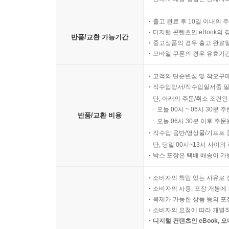
출고 완료 후 10일 이내의 
디지털 콘텐츠인 eBook의 
반품/교환 가능기간
중고상품의 경우 출고 완료일
모바일 쿠폰의 경우 유효기간(
고객의 단순변심 및 착오구
직수입양서/직수입일서중 일
단, 아래의 주문/취소 조건인
오늘 00시 ~ 06시 30분 
반품/교환 비용
오늘 06시 30분 이후 주문
직수입 음반/영상물/기프트 
단, 당일 00시~13시 사이
박스 포장은 택배 배송이 가
소비자의 책임 있는 사유로 
소비자의 사용, 포장 개봉에 
복제가 가능한 상품 등의 포장을 
소비자의 요청에 따라 개별
디지털 컨텐츠인 eBook, 