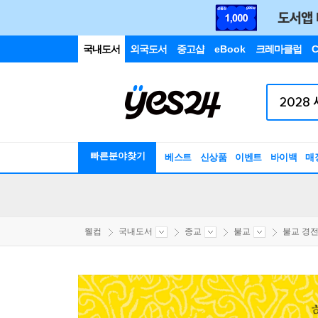
국내도서
외국도서
중고샵
eBook
크레마클럽
C
빠른분야찾기
베스트
신상품
이벤트
바이백
매
웰컴
국내도서
종교
불교
불교 경전