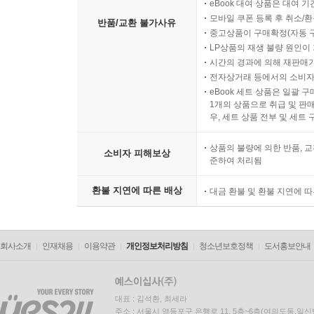
eBook 대여 상품은 대여 기
모바일 쿠폰 등록 후 취소/환
반품/교환 불가사유
중고상품이 구매확정(자동 
LP상품의 재생 불량 원인이 기
시간의 경과에 의해 재판매가
전자상거래 등에서의 소비자
eBook 세트 상품은 일괄 
1개의 상품으로 취급 및 판매
우, 세트 상품 전부 및 세트
상품의 불량에 의한 반품, 교
소비자 피해보상
준하여 처리됨
환불 지연에 따른 배상
대금 환불 및 환불 지연에 
회사소개
인재채용
이용약관
개인정보처리방침
청소년보호정책
도서홍보안내
대표 : 김석환, 최세라
주소 : 서울시 영등포구 은행로 11, 5층~6층(여의도동,일신