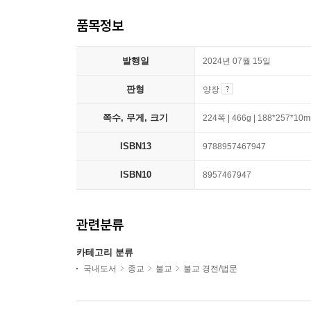
품목정보
발행일
2024년 07월 15일
판형
양장
쪽수, 무게, 크기
224쪽 | 466g | 188*257*10
ISBN13
9788957467947
ISBN10
8957467947
관련분류
카테고리 분류
국내도서
종교
불교
불교 경전/법문