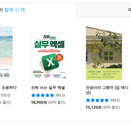
들이
함께 산 책
 조용하다
진짜 쓰는 실무 엑셀
안녕이라 그랬어 (집 에디
션)
535건
391건
598건
% 할인)
18,900
원
(10% 할인)
15,120
원
(10% 할인)