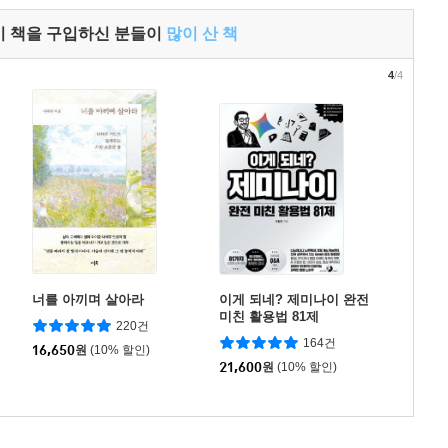
이 책을 구입하신 분들이
많이 산 책
4
/4
너를 아끼며 살아라
이게 되네? 제미나이 완전
미친 활용법 81제
220건
164건
16,650
원
(10% 할인)
21,600
원
(10% 할인)