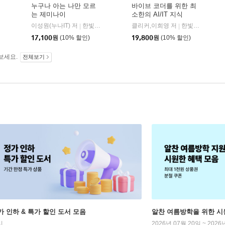
누구나 아는 나만 모르
바이브 코더를 위한 최
는 제미나이
소한의 AI/IT 지식
디지털북스
이성원(누나IT) 저
한빛미디어
클리커,이희영 저
한빛미디어
|
|
17,100
원
(10% 할인)
19,800
원
(10% 할인)
보세요.
전체보기
가 인하 & 특가 할인 도서 모음
알찬 여름방학을 위한 시
시
2026년 07월 20일 ~ 2026