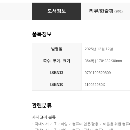
일 잘하는 사람은 이렇게 챗GPT를 씁니다
도서정보
리뷰/한줄평
(20/1)
품목정보
발행일
2025년 12월 12일
쪽수, 무게, 크기
364쪽 | 170*232*30mm
ISBN13
9791199529809
ISBN10
119952980X
관련분류
카테고리 분류
국내도서
IT 모바일
컴퓨터 입문/활용
어른을 위한 컴퓨