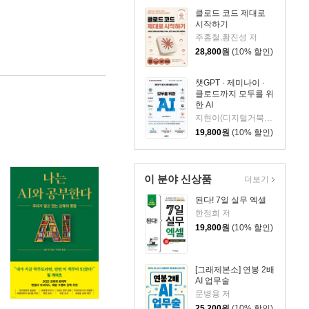
클로드 코드 제대로
시작하기
주홍철,황진성 저
28,800
원
(10% 할인)
챗GPT · 제미나이 ·
클로드까지 모두를 위
한 AI
지현이(디지털거북이) 저
19,800
원
(10% 할인)
이 분야 신상품
더보기
된다! 7일 실무 엑셀
한정희 저
19,800
원
(10% 할인)
[그래제본소] 연봉 2배
AI 업무술
문병용 저
25,200
원
(10% 할인)