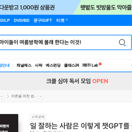
D/LP
DVD/BD
문구
/GIFT
티켓
독서유형검사
장안내
채널예스
사락
예스펀딩
클래스24
RBTI Lab
독서유형검사
크클 심야 독서 모임
OPEN
어른을 위한 컴...
소득공제
일 잘하는 사람은 이렇게 챗GPT를