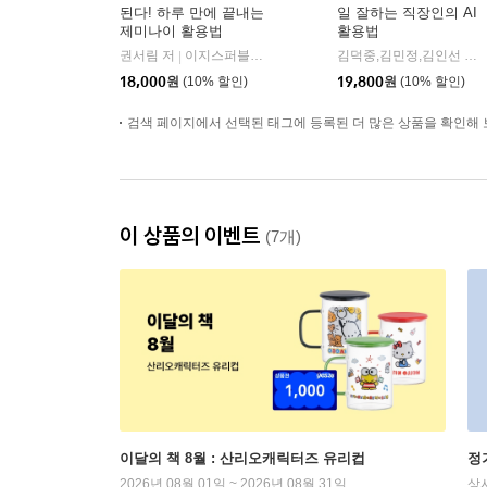
된다! 하루 만에 끝내는
일 잘하는 직장인의 AI
제미나이 활용법
활용법
권서림 저
이지스퍼블리싱
김덕중,김민정,김인선 저
|
|
18,000
원
(10% 할인)
19,800
원
(10% 할인)
검색 페이지에서 선택된 태그에 등록된 더 많은 상품을 확인해 
이 상품의 이벤트
(7개)
이달의 책 8월 : 산리오캐릭터즈 유리컵
정
2026년 08월 01일 ~ 2026년 08월 31일
상