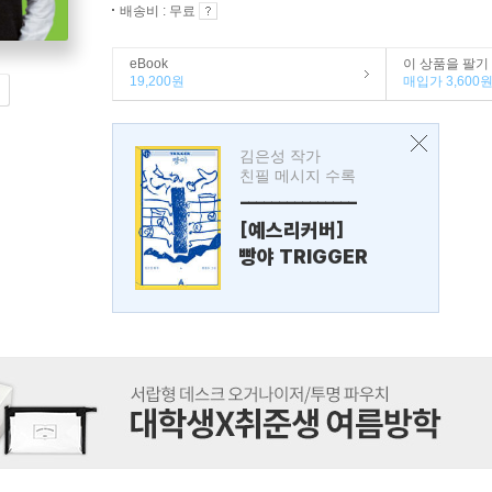
배송비 : 무료
eBook
이 상품을 팔기
19,200원
매입가 3,600
김은성 작가
친필 메시지 수록
---------------
[예스리커버]
빵야 TRIGGER