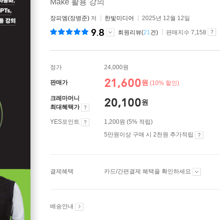
Make 활용 강의
장피엠(장병준)
저
한빛미디어
2025년 12월 12일
9.8
회원리뷰(
21
건)
판매지수 7,158
정가
24,000원
21,600
원
판매가
(10% 할인)
크레마머니
20,100
원
최대혜택가
YES포인트
1,200원 (5% 적립)
5만원이상 구매 시 2천원 추가적립
결제혜택
카드/간편결제 혜택을 확인하세요
배송안내