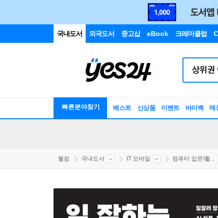
국내도서
외국도서
중고샵
eBook
크레마클럽
C
빠른분야찾기
베스트
신상품
이벤트
바이백
매
웰컴
국내도서
IT 모바일
컴퓨터 입문/활...