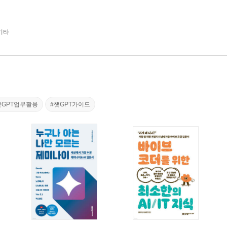
기타
챗GPT업무활용
#챗GPT가이드