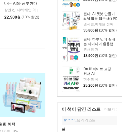
나는 AI와 공부한다
살만 칸 저/박세연 역
알에이치코리아(RHK)
|
된다! AI 챗봇 만들기
22,500
원
(10% 할인)
& AI 활용 입문서(3권)
권서림,이재윤,정해준,프롬프트 크리에이터 저
55,800
원
(10% 할인)
된다! 하루 만에 끝내
는 제미나이 활용법
권서림 저
18,900
원
(10% 할인)
Do it! 바이브 코딩 +
커서 AI
허주희 저
25,200
원
(10% 할인)
이 책이 담긴
리스트
더보기
h******1
님의 리스트
원한 혜택
ai
년 08월 13일