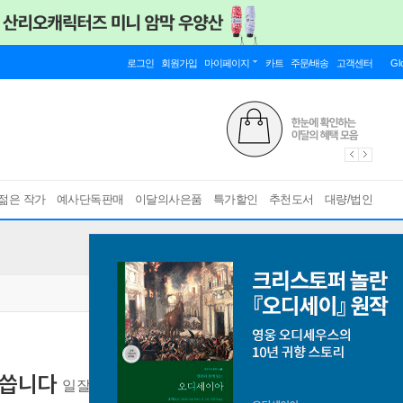
로그인
회원가입
마이페이지
카트
주문/배송
고객센터
Gl
젊은 작가
예사단독판매
이달의사은품
특가할인
추천도서
대량/법인
 씁니다
일잘러 장피엠의 AI 실무, 자동화, 노코드, GPTs,