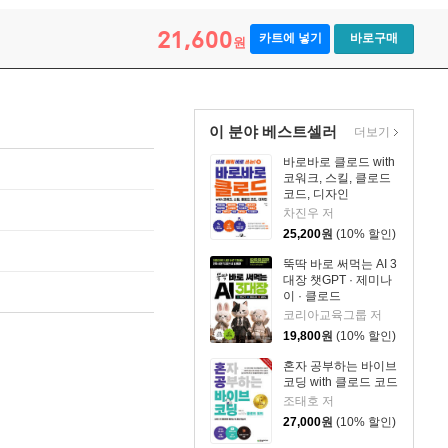
21,600
카트에 넣기
바로구매
원
이 분야 베스트셀러
더보기
바로바로 클로드 with
코워크, 스킬, 클로드
코드, 디자인
차진우 저
25,200
원
(10% 할인)
뚝딱 바로 써먹는 AI 3
대장 챗GPT · 제미나
이 · 클로드
코리아교육그룹 저
19,800
원
(10% 할인)
혼자 공부하는 바이브
코딩 with 클로드 코드
조태호 저
27,000
원
(10% 할인)