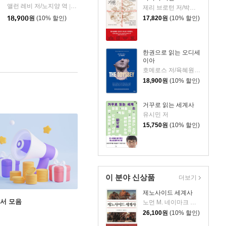
앨런 레비 저/노지양 역
오팬하우스
|
제리 브로턴 저/박세연 역
18,900
원
(10% 할인)
17,820
원
(10% 할인)
한권으로 읽는 오디세
이아
호메로스 저/육혜원 역
18,900
원
(10% 할인)
거꾸로 읽는 세계사
유시민 저
15,750
원
(10% 할인)
이 분야 신상품
더보기
제노사이드 세계사
도서 모음
노먼 M. 네이마크 저/김상기 역
26,100
원
(10% 할인)