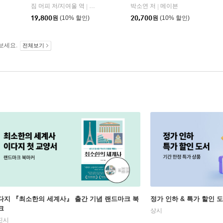
히읏
짐 머피 저/지여울 역
윌북(willbook)
박소연 저
메이븐
|
|
|
19,800
원
(10% 할인)
20,700
원
(10% 할인)
보세요.
전체보기
다지 『최소한의 세계사』 출간 기념 랜드마크 북
정가 인하 & 특가 할인 
크
상시
진시