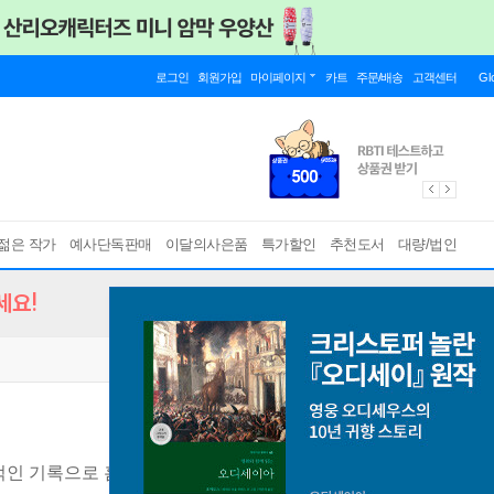
로그인
회원가입
마이페이지
카트
주문/배송
고객센터
Gl
젊은 작가
예사단독판매
이달의사은품
특가할인
추천도서
대량/법인
세요!
적인 기록으로 훔쳐보는 역사 속 격동의 순간들
[ 양장 ]