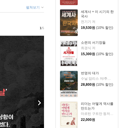
펼쳐보기
세계사 + 이 시기의 한
국사
전기기 저
19,530
원
(10% 할인)
1
/5
소련의 서기장들
최경식 저
15,300
원
(10% 할인)
번영의 대가
수닐 암리스 저/추선영 역
28,800
원
(10% 할인)
리더는 어떻게 역사를
만드는가
마르틴 구트만 등저/김동환 편역
22,000
원