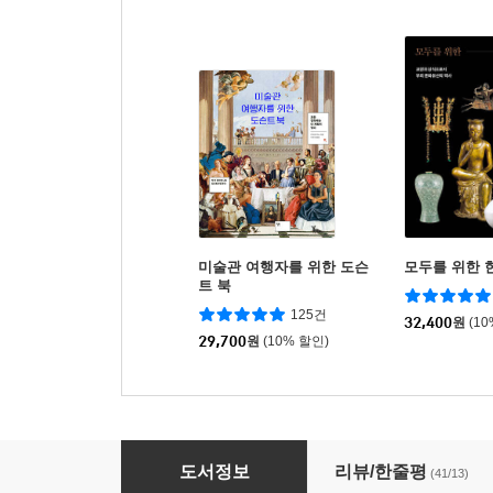
미술관 여행자를 위한 도슨
모두를 위한 
트 북
125건
32,400
원
(1
29,700
원
(10% 할인)
100통의 편지로 읽는 세계사
도서정보
리뷰/한줄평
(41/13)