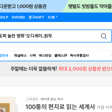
D/LP
DVD/BD
문구
/GIFT
티켓
장안내
채널예스
사락
예스펀딩
클래스24
독서유형검사
RBTI Lab
독서유형검사
주말에는 더욱 알뜰하게!
최대 2,000원 상품권 받으
테마로 읽는 역사
소득공제
100통의 편지로 읽는 세계사
가장 사