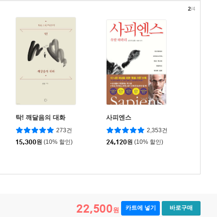
2
/4
탁! 깨달음의 대화
사피엔스
273건
2,353건
15,300
원
(10% 할인)
24,120
원
(10% 할인)
22,500
카트에 넣기
바로구매
원