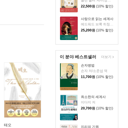
콜린 솔터 저/이상미 역
22,500
원
(10% 할인)
사랑으로 읽는 세계사
에드워드 브룩 히칭 저/신솔잎 역
25,200
원
(10% 할인)
이 분야 베스트셀러
더보기
손자병법
손자 저/소준섭 역
11,700
원
(10% 할인)
최소한의 세계사
이다지 저
20,700
원
(10% 할인)
테오
지리의 기원