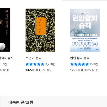
한국미술사
소년이 온다
편안함의 습격
37건
3,710건
293건
0% 할인)
13,500
원
(10% 할인)
19,800
원
(10% 할인)
배송/반품/교환