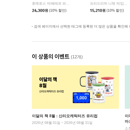
호메로스 저/페테르 파울 루벤스 그림/박문재 역
현대지성
프리드리히 니체 저/김철 편역
|
24,300
원
(10% 할인)
15,210
원
(10% 할인)
검색 페이지에서 선택된 태그에 등록된 더 많은 상품을 확인해 
이 상품의 이벤트
(12개)
이달의 책 8월 : 산리오캐릭터즈 유리컵
이
마
2026년 08월 01일 ~ 2026년 08월 31일
소