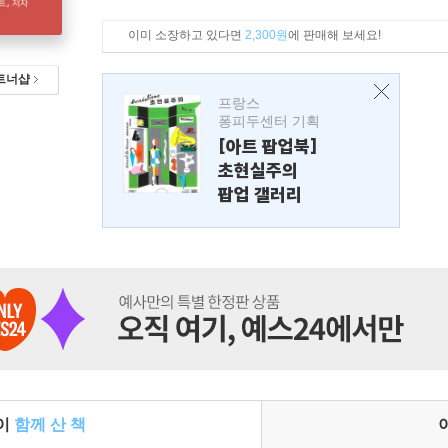
이미 소장하고 있다면
2,300원
에 판매해 보세요!
트너샵
프랑스
퐁피두센터 기획
[아트 팝업북]
초현실주의
팝업 갤러리
들이
함께 산 책