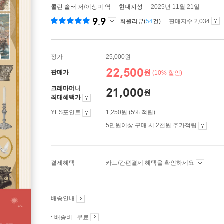
콜린 솔터
저/
이상미
역
현대지성
2025년 11월 21일
9.9
회원리뷰(
54
건)
판매지수 2,034
정가
25,000원
22,500
원
판매가
(10% 할인)
크레마머니
21,000
원
최대혜택가
YES포인트
1,250원 (5% 적립)
5만원이상 구매 시 2천원 추가적립
결제혜택
카드/간편결제 혜택을 확인하세요
배송안내
배송비 : 무료