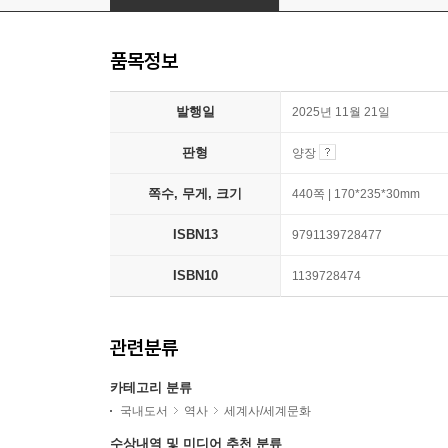
품목정보
발행일
2025년 11월 21일
판형
양장
쪽수, 무게, 크기
440쪽 | 170*235*30mm
ISBN13
9791139728477
ISBN10
1139728474
관련분류
카테고리 분류
국내도서
역사
세계사/세계문화
수상내역 및 미디어 추천 분류