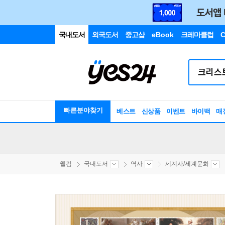
국내도서
외국도서
중고샵
eBook
크레마클럽
C
빠른분야찾기
베스트
신상품
이벤트
바이백
매
웰컴
국내도서
역사
세계사/세계문화