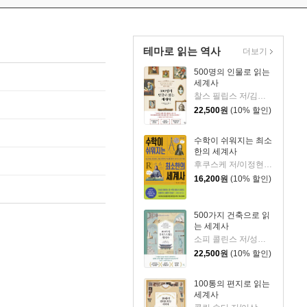
테마로 읽는 역사
더보기
500명의 인물로 읽는
세계사
찰스 필립스 저/김봉중 감수/임지연 역
22,500
원
(10% 할인)
수학이 쉬워지는 최소
한의 세계사
후쿠스케 저/이정현 역
16,200
원
(10% 할인)
500가지 건축으로 읽
는 세계사
소피 콜린스 저/성소희 역
22,500
원
(10% 할인)
100통의 편지로 읽는
세계사