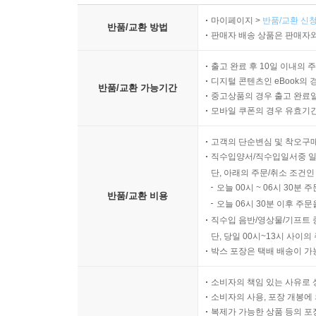
마이페이지 >
반품/교환 신청
반품/교환 방법
판매자 배송 상품은 판매자와
출고 완료 후 10일 이내의 
디지털 콘텐츠인 eBook의 
반품/교환 가능기간
중고상품의 경우 출고 완료일
모바일 쿠폰의 경우 유효기간(
고객의 단순변심 및 착오구
직수입양서/직수입일서중 일
단, 아래의 주문/취소 조건인
오늘 00시 ~ 06시 30분 
반품/교환 비용
오늘 06시 30분 이후 주문
직수입 음반/영상물/기프트 
단, 당일 00시~13시 사이
박스 포장은 택배 배송이 가
소비자의 책임 있는 사유로 
소비자의 사용, 포장 개봉에 
복제가 가능한 상품 등의 포장을 