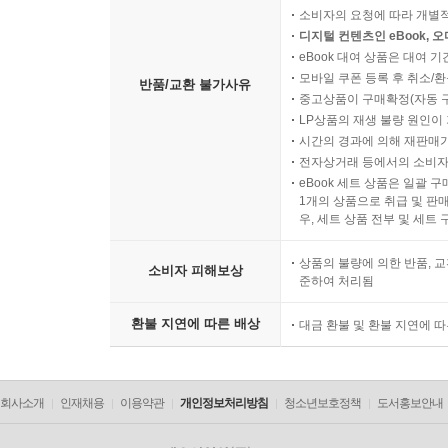
소비자의 요청에 따라 개별
디지털 컨텐츠인 eBook, 
eBook 대여 상품은 대여 기
모바일 쿠폰 등록 후 취소/환
반품/교환 불가사유
중고상품이 구매확정(자동 
LP상품의 재생 불량 원인이 기
시간의 경과에 의해 재판매가
전자상거래 등에서의 소비자
eBook 세트 상품은 일괄 
1개의 상품으로 취급 및 판매
우, 세트 상품 전부 및 세트
상품의 불량에 의한 반품, 교
소비자 피해보상
준하여 처리됨
환불 지연에 따른 배상
대금 환불 및 환불 지연에 
회사소개
인재채용
이용약관
개인정보처리방침
청소년보호정책
도서홍보안내