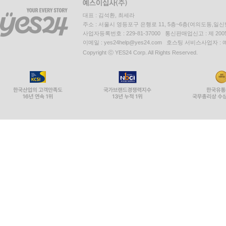
대표 : 김석환, 최세라
주소 : 서울시 영등포구 은행로 11, 5층~6층(여의도동,일신
사업자등록번호 : 229-81-37000 통신판매업신고 : 제 200
이메일 : yes24help@yes24.com 호스팅 서비스사업자 :
Copyright ⓒ YES24 Corp. All Rights Reserved.