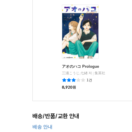
アオのハコ Prologue
三浦こうじ,七緖 저
集英社
|
1건
8,920
원
배송/반품/교환 안내
배송 안내