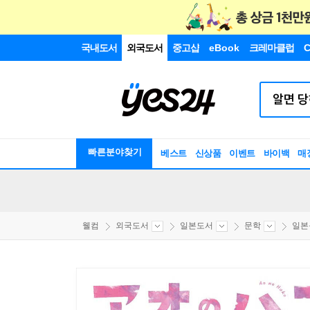
국내도서
외국도서
중고샵
eBook
크레마클럽
C
빠른분야찾기
베스트
신상품
이벤트
바이백
매
웰컴
외국도서
일본도서
문학
일본