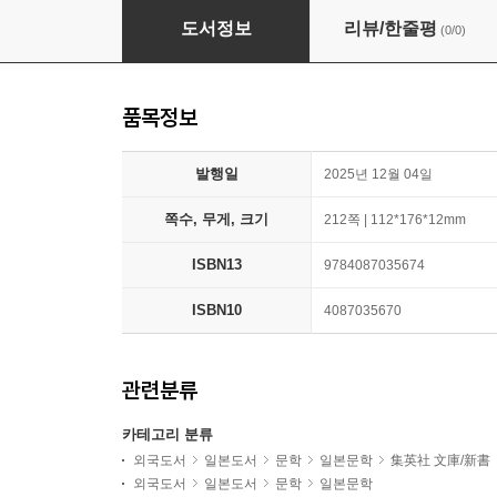
アオのハコ Interlude
도서정보
리뷰/한줄평
(0/0)
품목정보
발행일
2025년 12월 04일
쪽수, 무게, 크기
212쪽 | 112*176*12mm
ISBN13
9784087035674
ISBN10
4087035670
관련분류
카테고리 분류
외국도서
일본도서
문학
일본문학
集英社 文庫/新書
외국도서
일본도서
문학
일본문학