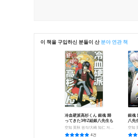
이 책을 구입하신 분들이 산
분야 연관 책
冷血硬派高杉くん 銀魂 歸
銀魂
ってきた3年Z組銀八先生も
八先生
っとリタ-ンズ
愛し
空知 英秋 원작/大崎 知仁 저
集英社
空知 
|
4건