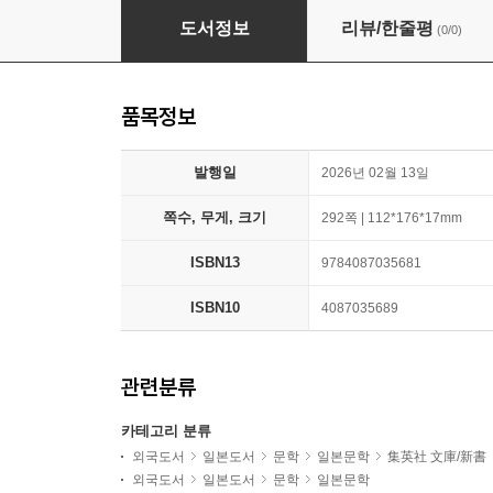
新劇場版 銀魂 -吉原大炎上-
도서정보
리뷰/한줄평
(0/0)
품목정보
발행일
2026년 02월 13일
쪽수, 무게, 크기
292쪽 | 112*176*17mm
ISBN13
9784087035681
ISBN10
4087035689
관련분류
카테고리 분류
외국도서
일본도서
문학
일본문학
集英社 文庫/新書
외국도서
일본도서
문학
일본문학