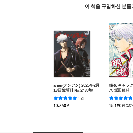
이 책을 구입하신 분
anan(アンアン) 2026年2月
銀魂 キャラ
18日號增刊 No.2483增
ス 坂田銀時
刊 スペシャルエディシ
3건
ョン(坂田銀時＆神威)
10,740
원
15,190
원
(10