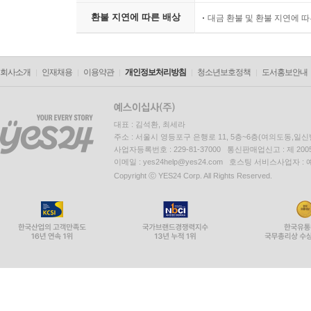
환불 지연에 따른 배상
대금 환불 및 환불 지연에 
회사소개
인재채용
이용약관
개인정보처리방침
청소년보호정책
도서홍보안내
대표 : 김석환, 최세라
주소 : 서울시 영등포구 은행로 11, 5층~6층(여의도동,일신
사업자등록번호 : 229-81-37000 통신판매업신고 : 제 200
이메일 : yes24help@yes24.com 호스팅 서비스사업자 :
Copyright ⓒ YES24 Corp. All Rights Reserved.