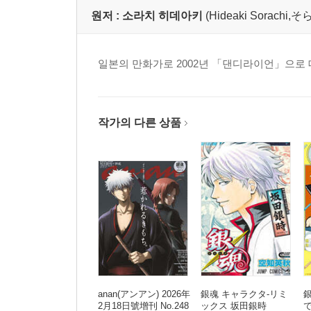
원저 :
소라치 히데아키
(Hideaki Sorach
일본의 만화가로 2002년 「댄디라이언」으로 
작가의 다른 상품
anan(アンアン) 2026年
銀魂 キャラクタ-リミ
2月18日號增刊 No.248
ックス 坂田銀時