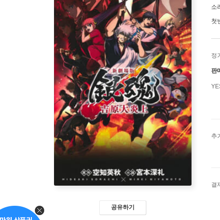
소
첫
정
판
Y
추
결
공유하기