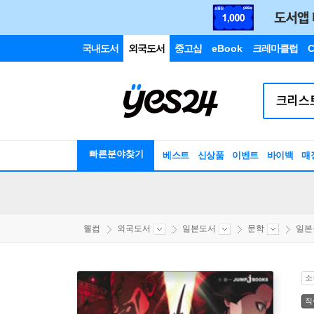
국내도서
외국도서
중고샵
eBook
크레마클럽
C
빠른분야찾기
베스트
신상품
이벤트
바이백
매
웰컴
외국도서
일본도서
문학
일본
소
직