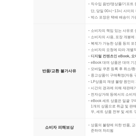
직수입 음반/영상물/기프트 
단, 당일 00시~13시 사이
박스 포장은 택배 배송이 가
소비자의 책임 있는 사유로 
소비자의 사용, 포장 개봉에 
복제가 가능한 상품 등의 포장을 
소비자의 요청에 따라 개별
디지털 컨텐츠인 eBook, 
eBook 대여 상품은 대여 기
모바일 쿠폰 등록 후 취소/환
반품/교환 불가사유
중고상품이 구매확정(자동 
LP상품의 재생 불량 원인이 기
시간의 경과에 의해 재판매가
전자상거래 등에서의 소비자
eBook 세트 상품은 일괄 
1개의 상품으로 취급 및 판매
우, 세트 상품 전부 및 세트
상품의 불량에 의한 반품, 교
소비자 피해보상
준하여 처리됨