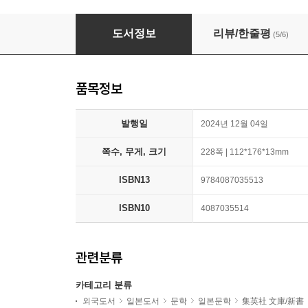
銀魂 3年Z組銀八先生 すぺしゃる それゆけ大
도서정보
리뷰/한줄평
(5/6)
품목정보
발행일
2024년 12월 04일
쪽수, 무게, 크기
228쪽 | 112*176*13mm
ISBN13
9784087035513
ISBN10
4087035514
관련분류
카테고리 분류
외국도서
일본도서
문학
일본문학
集英社 文庫/新書