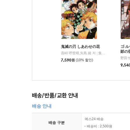
鬼滅の刃 しあわせの花
ゴ-
郞の
吾峠 呼世晴,矢島 綾 저
集英社
|
野田サ
7,590
원
(10% 할인)
9,54
배송/반품/교환 안내
배송 안내
예스24 배송
배송 구분
배송비 : 2,500원