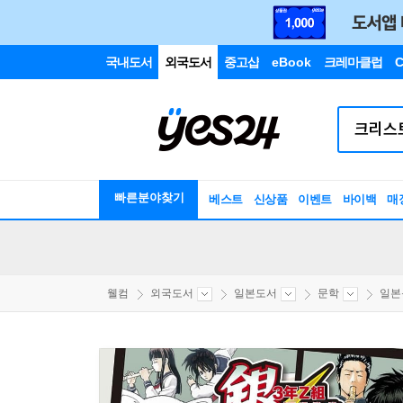
국내도서
외국도서
중고샵
eBook
크레마클럽
C
빠른분야찾기
베스트
신상품
이벤트
바이백
매
웰컴
외국도서
일본도서
문학
일본