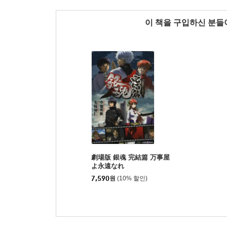
이 책을 구입하신 분
劇場版 銀魂 完結篇 万事屋
よ永遠なれ
7,590
원
(10% 할인)