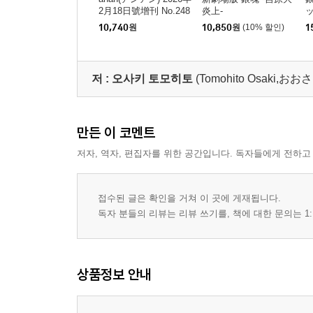
2月18日號增刊 No.248
炎上-
3增刊 スペシャルエ
10,740
원
10,850
원
(10% 할인)
1
ディション(坂田銀時＆
神威)
저 :
오사키 토모히토
(Tomohito Osaki,
만든 이 코멘트
저자, 역자, 편집자를 위한 공간입니다. 독자들에게 전하고
접수된 글은 확인을 거쳐 이 곳에 게재됩니다.
독자 분들의 리뷰는 리뷰 쓰기를, 책에 대한 문의는 1:
상품정보 안내