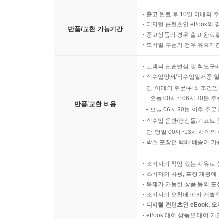
출고 완료 후 10일 이내의 
디지털 콘텐츠인 eBook의 
반품/교환 가능기간
중고상품의 경우 출고 완료일
모바일 쿠폰의 경우 유효기간(
고객의 단순변심 및 착오구
직수입양서/직수입일서중 일
단, 아래의 주문/취소 조건인
오늘 00시 ~ 06시 30분 
반품/교환 비용
오늘 06시 30분 이후 주문
직수입 음반/영상물/기프트 
단, 당일 00시~13시 사이
박스 포장은 택배 배송이 가
소비자의 책임 있는 사유로 
소비자의 사용, 포장 개봉에 
복제가 가능한 상품 등의 포장을 
소비자의 요청에 따라 개별
디지털 컨텐츠인 eBook, 
eBook 대여 상품은 대여 기