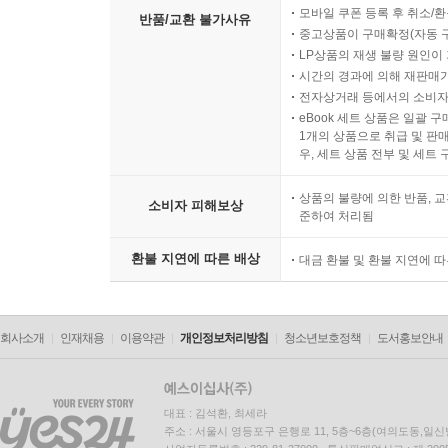
모바일 쿠폰 등록 후 취소/환
반품/교환 불가사유
중고상품이 구매확정(자동 
LP상품의 재생 불량 원인이 기
시간의 경과에 의해 재판매가
전자상거래 등에서의 소비자
eBook 세트 상품은 일괄 
1개의 상품으로 취급 및 판매
우, 세트 상품 전부 및 세트
상품의 불량에 의한 반품, 교
소비자 피해보상
준하여 처리됨
환불 지연에 따른 배상
대금 환불 및 환불 지연에 
회사소개
인재채용
이용약관
개인정보처리방침
청소년보호정책
도서홍보안내
대표 : 김석환, 최세라
주소 : 서울시 영등포구 은행로 11, 5층~6층(여의도동,일신