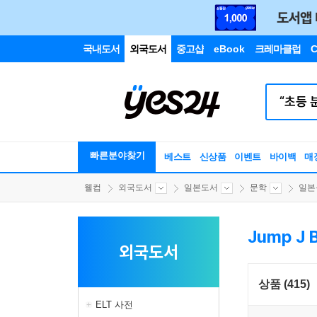
국내도서
외국도서
중고샵
eBook
크레마클럽
C
빠른분야찾기
베스트
신상품
이벤트
바이백
매
웰컴
외국도서
일본도서
문학
일본
Jump J 
외국도서
상품 (415)
ELT 사전