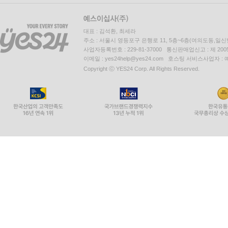
대표 : 김석환, 최세라
주소 : 서울시 영등포구 은행로 11, 5층~6층(여의도동,일신
사업자등록번호 : 229-81-37000 통신판매업신고 : 제 200
이메일 : yes24help@yes24.com 호스팅 서비스사업자 :
Copyright ⓒ YES24 Corp. All Rights Reserved.