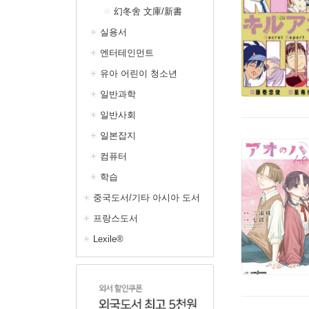
幻冬舍 文庫/新書
실용서
엔터테인먼트
유아 어린이 청소년
일반과학
일반사회
일본잡지
컴퓨터
학습
중국도서/기타 아시아 도서
프랑스도서
Lexile®