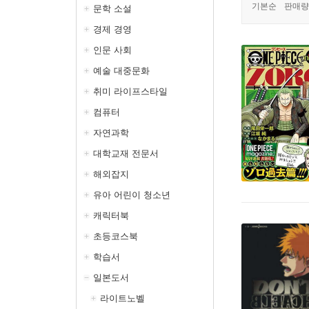
기본순
판매량
문학 소설
경제 경영
인문 사회
예술 대중문화
취미 라이프스타일
컴퓨터
자연과학
대학교재 전문서
해외잡지
유아 어린이 청소년
캐릭터북
초등코스북
학습서
일본도서
라이트노벨