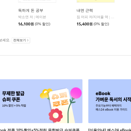
독하게 돈 공부
내면 근력
히읏
박소연 저
메이븐
짐 머피 저/지여울 역
윌북(willboo
|
|
|
16,100
원
(0% 할인)
15,400
원
(0% 할인)
보세요.
전체보기
Book 전종 10%할인+5%적립 무한발급 슈퍼쿠폰
[이용안내] 예스24 eBo