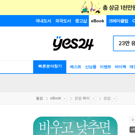
국내도서
외국도서
중고샵
eBook
크레마클럽
C
빠른분야찾기
베스트
신상품
이벤트
바이백
매
웰컴
eBook
건강 취미
건강
소
eB