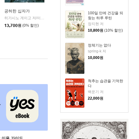
공허한 십자가
100일 만에 건강을 되
k)
히가시노 게이고 저/이선희 역
자음과모음
찾는 하루 루틴
|
장지현 저
13,700
원
(0% 할인)
10,800
원
(10% 할인)
정체기는 없다
spring-k 저
10,000
원
척추는 습관을 기억한
다
백운기 저
22,000
원
ok 이용 가이드