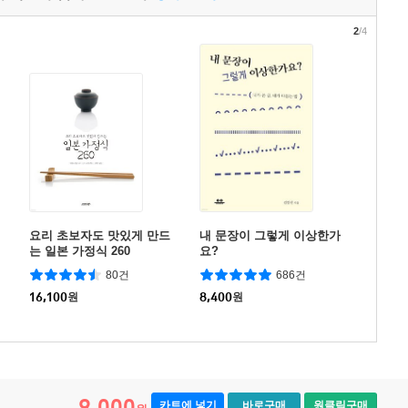
2
/4
요리 초보자도 맛있게 만드
내 문장이 그렇게 이상한가
는 일본 가정식 260
요?
80건
686건
16,100
원
8,400
원
9,000
카트에 넣기
바로구매
원클릭구매