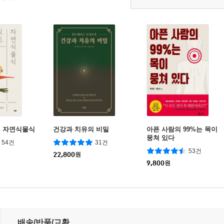
히 자연식물식
건강과 치유의 비밀
아픈 사람의 99%는 목이
뭉쳐 있다
54건
31건
53건
22,800
원
9,800
원
배송/반품/교환