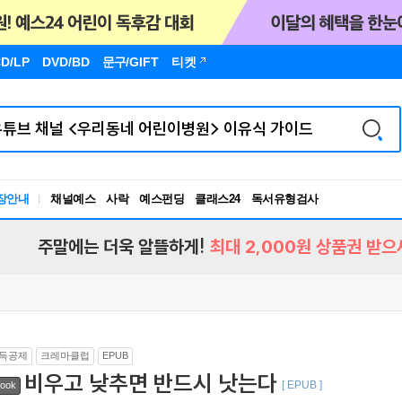
D/LP
DVD/BD
문구
/GIFT
티켓
장안내
채널예스
사락
예스펀딩
클래스24
독서유형검사
RBTI Lab
독서유형검사
주말에는 더욱 알뜰하게!
최대 2,000원 상품권 받으
득공제
크레마클럽
EPUB
비우고 낮추면 반드시 낫는다
[ EPUB ]
ook