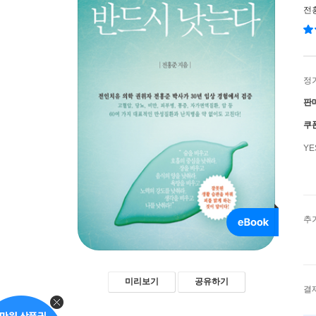
전
정
판
쿠
Y
추
미리보기
공유하기
결