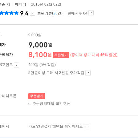
홍준
저
에디터
2015년 02월 02일
9.4
회원리뷰(
26
건)
판매지수 84
가
9,000원
9,000
원
매가
8,100
원
폰혜택가
(종이책 정가 대비 46% 할인)
쿠폰받기
ES포인트
450원 (5% 적립)
5만원이상 구매 시 2천원 추가적립
가혜택쿠폰
쿠폰받기
주문금액대별 할인쿠폰
제혜택
카드/간편결제 혜택을 확인하세요