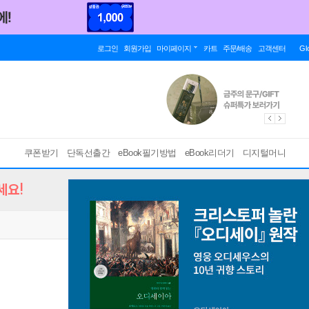
로그인
회원가입
마이페이지
카트
주문/배송
고객센터
Gl
쿠폰받기
단독선출간
eBook필기방법
eBook리더기
디지털머니
세요!