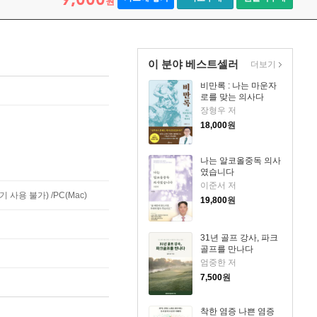
원
이 분야 베스트셀러
더보기
비만록 : 나는 마운자
로를 맞는 의사다
장형우 저
18,000
원
나는 알코올중독 의사
였습니다
이준서 저
사용 불가) /PC(Mac)
19,800
원
31년 골프 강사, 파크
골프를 만나다
엄중한 저
7,500
원
착한 염증 나쁜 염증