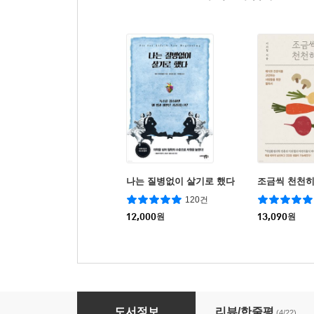
나는 질병없이 살기로 했다
조금씩 천천
120건
12,000
원
13,090
원
비우고 낮추면 반드시 낫는다
도서정보
리뷰/한줄평
(4/22)