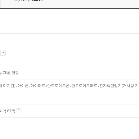
기
능 제공 안함
니터 미지원) /아이폰 /아이패드 /안드로이드폰 /안드로이드패드 /전자책단말기(저사양 기기 
A4 약 87쪽