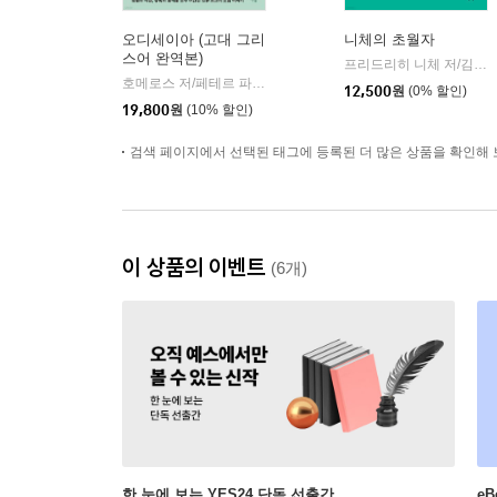
오디세이아 (고대 그리
니체의 초월자
스어 완역본)
프리드리히 니체 저/김철 편역
호메로스 저/페테르 파울 루벤스 그림/박문재 역
현대지성
|
12,500
원
(0% 할인)
19,800
원
(10% 할인)
검색 페이지에서 선택된 태그에 등록된 더 많은 상품을 확인해 
이 상품의 이벤트
(6개)
한 눈에 보는 YES24 단독 선출간
e