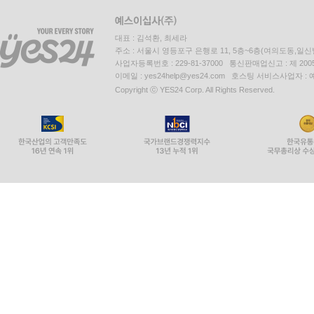
대표 : 김석환, 최세라
주소 : 서울시 영등포구 은행로 11, 5층~6층(여의도동,일신
사업자등록번호 : 229-81-37000 통신판매업신고 : 제 200
이메일 : yes24help@yes24.com 호스팅 서비스사업자 :
Copyright ⓒ YES24 Corp. All Rights Reserved.