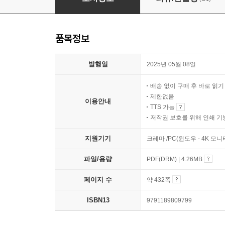
품목정보
발행일
2025년 05월 08일
배송 없이 구매 후 바로 읽
제한없음
이용안내
TTS 가능
저작권 보호를 위해 인쇄 기
지원기기
크레마 /PC(윈도우 - 4K 모
파일/용량
PDF(DRM) | 4.26MB
페이지 수
약 432쪽
ISBN13
9791189809799