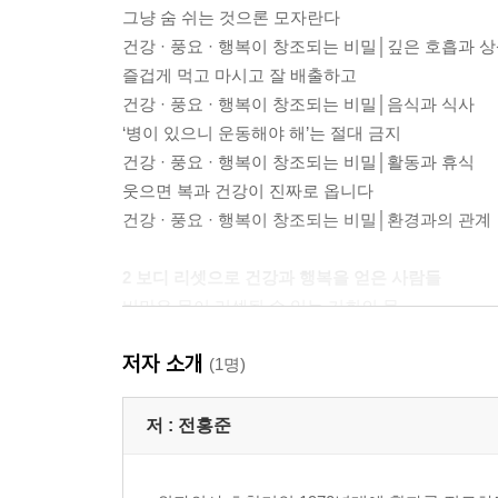
그냥 숨 쉬는 것으론 모자란다
건강 · 풍요 · 행복이 창조되는 비밀│깊은 호흡과 
즐겁게 먹고 마시고 잘 배출하고
건강 · 풍요 · 행복이 창조되는 비밀│음식과 식사
‘병이 있으니 운동해야 해’는 절대 금지
건강 · 풍요 · 행복이 창조되는 비밀│활동과 휴식
웃으면 복과 건강이 진짜로 옵니다
건강 · 풍요 · 행복이 창조되는 비밀│환경과의 관계
2 보디 리셋으로 건강과 행복을 얻은 사람들
비만은 몸이 리셋될 수 있는 기회의 문
비만 완치의 3요소
저자 소개
병이 아니라 경고 신호입니다
(1명)
대사증후군의 원인 치유와 예방
병을 믿지 말고 건강을 믿으세요
저 :
전홍준
당뇨병과 합병증(협심증, 망막증, 신부전) 치유와 
먹구름이 사라지면 푸른 하늘이 드러난다