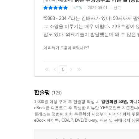
건강해진다’.
s***s
2024-09-01
신고
|
|
|
“9988~ 234~”라는 건배사가 있다. 99세
건강 세렌디피티 시리즈, 행운 시작 의미
그 소망을 이루기는 매우 어렵다. 기대수명이 
‘이해 지식’ 아닌 ‘행동 지식’
말도 있다. 의료기술이 발달했는데 왜 수 많은
출판사 서울셀렉션은 〈보디 리셋〉을 ‘건강 세렌디
이 리뷰가 도움이 되었나요?
치료법을 새상에 널리 알리기 위한 것으로, 그저 아
전하는 것을 목표하고 있다. 세렌디피티(serendip
1
것만으로도 행운이 시작된다는 취지를 담고 있다.
한줄평
(1건)
1,000원 이상 구매 후 한줄평 작성 시
일반회원 50원, 마니
eBook은 다운로드 후 작성한 리뷰만 YES포인트 지급됩니
클래스는 첫번째 회차 주문확정 시점부터 마지막 회차 주문
eBook 페이백, CD/LP, DVD/Blu-ray, 패션 및 판매금