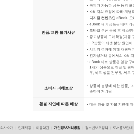
복제가 가능한 상품 등의 포장을 
소비자의 요청에 따라 개별
디지털 컨텐츠인 eBook, 
eBook 대여 상품은 대여 기
모바일 쿠폰 등록 후 취소/환
반품/교환 불가사유
중고상품이 구매확정(자동 
LP상품의 재생 불량 원인이 기
시간의 경과에 의해 재판매가
전자상거래 등에서의 소비자
eBook 세트 상품은 일괄 
1개의 상품으로 취급 및 판매
우, 세트 상품 전부 및 세트
상품의 불량에 의한 반품, 교
소비자 피해보상
준하여 처리됨
환불 지연에 따른 배상
대금 환불 및 환불 지연에 
회사소개
인재채용
이용약관
개인정보처리방침
청소년보호정책
도서홍보안내