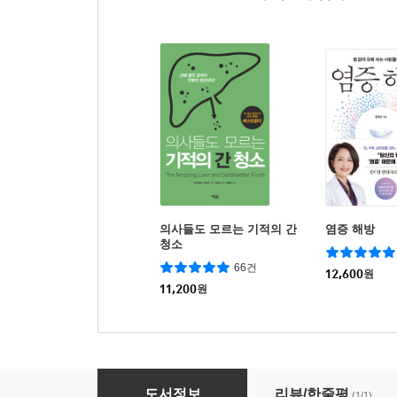
의사들도 모르는 기적의 간
염증 해방
청소
66건
12,600
원
11,200
원
보디 리셋
도서정보
리뷰/한줄평
(1/1)