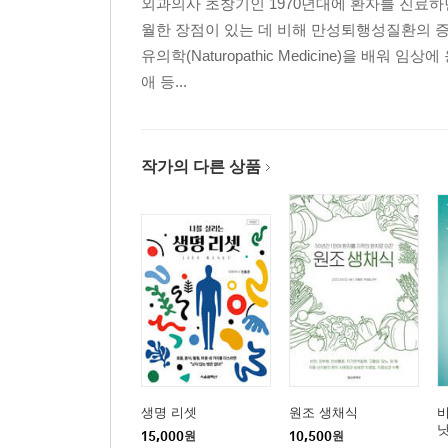
외과의사 초창기인 1970년대에 환자를 진료하
디스크탈출증과 척추관협착증 치유와 사례
월한 장점이 있는 데 비해 만성퇴행성질환의 증
속이 아름다워지면 겉도 아름다워진다
유의학(Naturopathic Medicine)을 배
아름다운 피부의 비밀
애 등...
탈 문명의 삶이 필요한 이유
천식의 완치
감쪽같이 사라진 비염
비염의 원인 치유
작가의 다른 상품
아토피, 이렇게 하면 쉽게 낫는다
아토피의 정복
통증은 몸과 마음을 리셋하라는 경고 신호
두통과 생리통의 자연치유
나를 살리려 하는 게 감기다
감기의 통합의학적 치유와 예방
폐렴, 한국인 3대 사망 원인 질환
폐렴의 통합의학적 치유와 예방
암에 걸려도 건강하게 오래 산다
생명 리셋
원조 생채식
암의 네 가지 특성과 네 가지 치유법
15,000
원
10,500
원