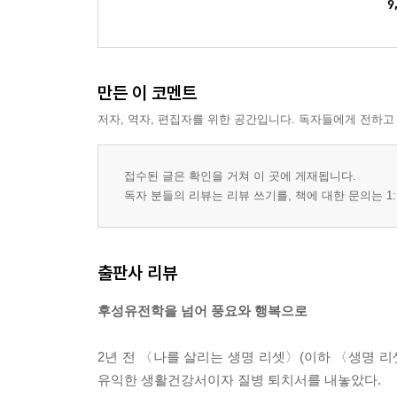
암에서 벗어나려면 마음이 먼저 암에서 벗어나야
9
암 치유의 첫 번째 방법│마음 치유
햇볕과 땅과 가까울수록 건강해진다
암 치유의 두 번째 방법│운동 치유
만든 이 코멘트
과식 말고 자연식물식, 쌓아두지 말고 청소
암 치유의 세 번째 방법│음식 치유
저자, 역자, 편집자를 위한 공간입니다. 독자들에게 전하고
암에 좋은 호흡은 따로 있다
암 치유의 네 번째 방법│호흡 치유
접수된 글은 확인을 거쳐 이 곳에 게재됩니다.
생각과 생활방식과 습관을 바꾸자 일어나는 일
독자 분들의 리뷰는 리뷰 쓰기를, 책에 대한 문의는 1:
우울증, 불면증, 공황장애에서 벗어나기
육체의 죽음은 진짜 죽음이 아니다
죽음에서 벗어나기
출판사 리뷰
3 보디 리셋 실천법
후성유전학을 넘어 풍요와 행복으로
보디 리셋 생활 건강법
2년 전 〈나를 살리는 생명 리셋〉(이하 〈생명 
부록 Ⅰ 건강 · 풍요 · 행복을 이루게 하는 5가지 요
유익한 생활건강서이자 질병 퇴치서를 내놓았다.
“생각과 행동의 좋은 선택이 몸과 운명을 바꾼다”