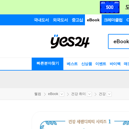
국내도서
외국도서
중고샵
eBook
크레마클럽
C
빠른분야찾기
베스트
신상품
이벤트
바이백
매
웰컴
eBook
건강 취미
건강