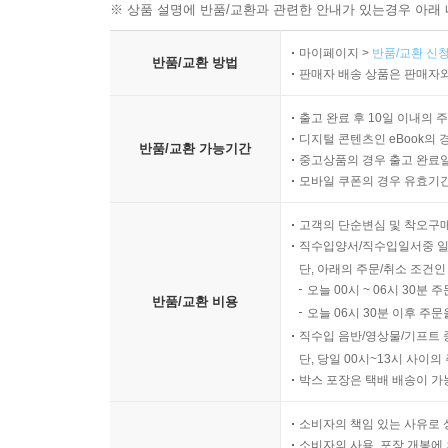
※ 상품 설명에 반품/교환과 관련한 안내가 있는경우 아래 
마이페이지 >
반품/교환 신청
반품/교환 방법
판매자 배송 상품은 판매자와
출고 완료 후 10일 이내의 
디지털 콘텐츠인 eBook의 
반품/교환 가능기간
중고상품의 경우 출고 완료일
모바일 쿠폰의 경우 유효기간(
고객의 단순변심 및 착오구
직수입양서/직수입일서중 일
단, 아래의 주문/취소 조건인
오늘 00시 ~ 06시 30분 
반품/교환 비용
오늘 06시 30분 이후 주문
직수입 음반/영상물/기프트 
단, 당일 00시~13시 사이
박스 포장은 택배 배송이 가
소비자의 책임 있는 사유로 
소비자의 사용, 포장 개봉에 