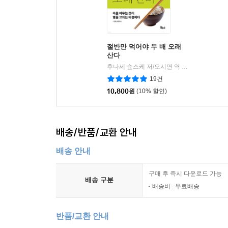
절반만 먹어야 두 배 오래
산다
후나세 슌스케 저/오시연 역
보누스
|
19건
10,800
원
(10% 할인)
배송/반품/교환 안내
배송 안내
구매 후 즉시 다운로드 가능
배송 구분
배송비 : 무료배송
반품/교환 안내