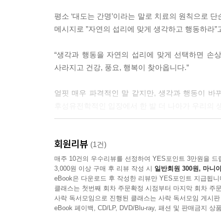
부록 Ⅱ 보디 리셋 생활계획표
평소 ‘대도는 간명’이라는 말로 치료의 원칙으로 
‘건강 세렌디피티 시리즈’를 세상에 선보이며
메시지로 ”자연의 섭리에 맞게 생각하고 행동하라”고
“생각과 행동을 자연의 섭리에 맞게 선택하면 손
사라지고 건강, 풍요, 행복이 찾아옵니다.”
얼핏 매우 파격적인 말 같지만, 생각과 행동이 
후성유전학적인 입장에서 한 발 더 나아가 우리의 
저자는 독일의 저명 신경과학자이자 내과 및 정신과 의사인 
회원리뷰
나 미국의 세포 생물학자인 스탠퍼드 대학의 브루스 립튼Br
(1건)
Unleashing the Power of Consciousness
매주 10건의 우수리뷰를 선정하여 YES포인트 3만원을 드
3,000원 이상 구매 후 리뷰 작성 시
일반회원 300원, 마니아
Joseph Bohm 같은 학자들의 학설을 책에서 설
eBook은 다운로드 후 작성한 리뷰만 YES포인트 지급됩니
클래스는 첫번째 회차 주문확정 시점부터 마지막 회차 주문
“이 우주 공간에 있는 무한한 생명의 자원인 생기에
사락 독서모임으로 진행된 클래스는 사락 독서모임 게시판
창조해서 밖으로 내보내는 거예요.”
eBook 페이백, CD/LP, DVD/Blu-ray, 패션 및 판매금