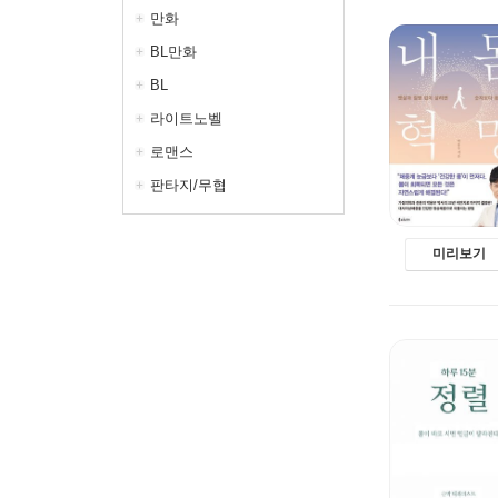
만화
BL만화
BL
라이트노벨
로맨스
판타지/무협
미리보기