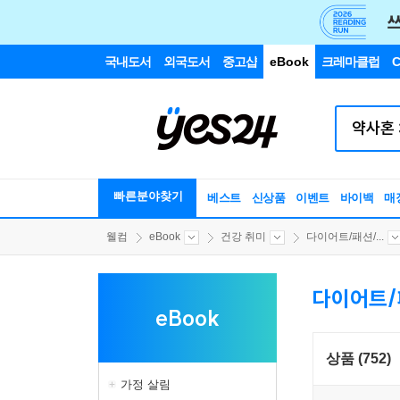
국내도서
외국도서
중고샵
eBook
크레마클럽
C
빠른분야찾기
베스트
신상품
이벤트
바이백
매
웰컴
eBook
건강 취미
다이어트/패션/...
다이어트/
eBook
상품 (752)
가정 살림