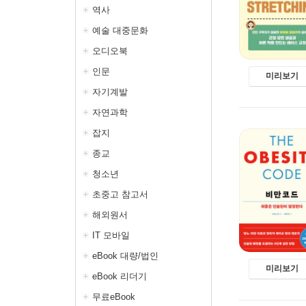
역사
예술 대중문화
오디오북
인문
미리보기
자기계발
자연과학
잡지
종교
청소년
초중고 참고서
해외원서
IT 모바일
eBook 대량/법인
미리보기
eBook 리더기
무료eBook