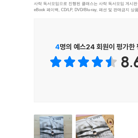
번 생각해 봤으면 좋겠어.’ 하지만 그러고 보니 나는
사락 독서모임으로 진행된 클래스는 사락 독서모임 게시판
마지막 장에서 놀랄 만한 (일종의) 반전을 통해
“응.”
속도감과 플롯에 대해서라면 슈라이버는 언제나 최
eBook 페이백, CD/LP, DVD/Blu-ray, 패션 및 판매금
사랑하는 사람을 그 자신으로부터 구해 내는 일이
“맙소사.” 오빠는 난감한 표정으로 고개를 절레절레
남편과 그들의 의료 보험에 대해 심도 있게 파
나는 일어나서 오빠의 두 어깨를 잡고 눈을 맞췄다.
슈라이버만이 쓸 수 있는 작품. 세심하고 불안하며 
섬세하고도 정교하게 묘사하고 있다. 너무나 잘 읽
“이것도 물어봐야겠지. ‘오빠’는 ‘나’를 위해서 ‘그렇게
문장들을 읽으면서 독자들은 진심이 담긴 순문학이 
정확한 등식이라고 할 수는 없었다. 결국 나는 후회
쇠망치로 내리치는 듯한 놀라운 소설.
타임스
4
명의 예스24 회원이 평가한
“와.”
오빠의 입이 벌어졌다. 중대한 일을 고심하는 듯 오
8.
대담하며, 진심으로 가득하다.
선데이 타임스
았기 때문이다. 솔직히 말하면 아예 받아들이지 않길
“네 남편은 괜찮겠어?”
슈라이버의 이 작품에는 독자를 압도하는 어떤 ‘근육’
“좀 놀라겠지.”
“좆나게 난리칠걸. 너랑 나랑 한집에 산다고? 그 자식
슈라이버 최고의 작품. 너무나 완벽하다.
뉴 리퍼블
“다행히 우린 총이 없어.”
“그 자식은 내가 뚱뚱한 거에도 열이 받겠지만 그보다
설득력 있고, 인간적이며, 코믹하다.
이브닝 스탠다
그는 단호한 눈을 하고 덧붙였다.
“내가 ‘안’ 뚱뚱해지는 거.”
사랑하는 오빠를 위해, 사랑하는 남편을 위해, 사랑
“날 속이고 몰래 먹는 건 절대 안 돼. 열일곱 살 
≪빅 브러더≫에서 여주인공은 이런 괴로운 문제들과
야. 왜냐하면, 무조건 이건 오빠가 지금까지 겪은 일 가