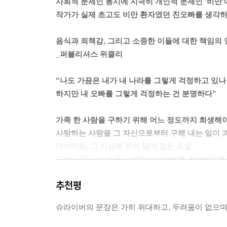
사회적 문제인 동시에 지극히 개인적 문제인 ‘비만’
고 있는 셈이다. 그러나 개체 수가 과도하게 불어난
작가가 실제 초고도 비만 환자였던 친오빠를 생각
겨울을 나기 위해 가장 안전하고 내밀한 은닉처에 도
이다. 그러나 그것은 내 조국을 죽이고 있다. 그러니
음식과 죄책감, 그리고 소중한 이들에 대한 책임의
은 내가 내 나라를 그렇게 걱정하고 있나 싶다. 하지만
_퍼블리셔스 위클리
부당한 건 알지만 나는 10킬로그램 불어난 것이 
“나도 가끔은 내가 내 나라를 그렇게 걱정하고 있나
아니었다. 상대가 손가락질을 하고 혀를 끌끌 차며 
하지만 내 오빠를 그렇게 걱정하는 건 분명하다”
각하고 떠나면 저만치 가서 하지 말라는 짓을 태연하
그런 반항적인 기질은 플레처가 특정 식품군을 먹
가족 한 사람을 구하기 위해 어느 정도까지 희생해
다. (치즈를 먹지 않겠다고 선언한 게 치명적이었다.
사랑하는 사람을 그 자신으로부터 구해 내는 일이 
연애 시절과 신혼 시절에 홀딱 빠졌던 음식들, 이를
다이어트, 그 이상의 것이 담겨 있는 소설
었다. 사랑과 음식은 완전히 별개였지만 수백 년 동
그래서 당신이 너무나 쉽게 다이어트를 결심하도록
가? 한편으론 요리가 그립기도 했다. 나는 요리가
레처는 먹지 않았다. 심지어 아이들도 아빠의 눈이 
추천평
이 시대 최고의 작가 중 한 명이자 행동하는 지
닐 수 없었다.
장편소설 ≪빅 브러더≫는 사회적인 문제인 동시에 지
그나마 우리는 의례적인 타협안을 도출했다. 나는 금
슈라이버의 문장은 가히 위대하고, 두려움이 없으며
간의 생크림과 박하 잎, 신선한 라즈베리 두 개로 장
별다른 재능을 가지고 있진 않지만 타고난 성실