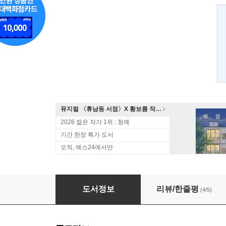
뮤지컬 〈휴남동 서점〉X 황보름 작가 북토크
2026 젊은 작가 1위 : 청예
기간 한정 특가 도서
오직, 예스24에서만
빅 브러더
도서정보
리뷰/한줄평
(4/5)