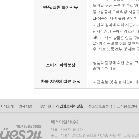
모바일 쿠폰 등록 후 취소/환
반품/교환 불가사유
중고상품이 구매확정(자동 
LP상품의 재생 불량 원인이 기
시간의 경과에 의해 재판매가
전자상거래 등에서의 소비자
eBook 세트 상품은 일괄 
1개의 상품으로 취급 및 판매
우, 세트 상품 전부 및 세트
상품의 불량에 의한 반품, 교
소비자 피해보상
준하여 처리됨
환불 지연에 따른 배상
대금 환불 및 환불 지연에 
회사소개
인재채용
이용약관
개인정보처리방침
청소년보호정책
도서홍보안내
대표 : 김석환, 최세라
주소 : 서울시 영등포구 은행로 11, 5층~6층(여의도동,일신