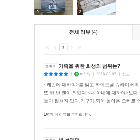
이른바 라이오넬 슈라이버의 ‘광팬 집단’이 더욱 
9
2
미트볼 신의 부드럽고 거대한 품속에 자신을 내던진
작품들 가운데 최고라 할 수 있다.
게리 스테인가르트
잃은 일, 결국에는 여동생이 부활절 달걀 같은 자신
것을 통해 그가 한 일은 바로, 알코올 중독 치료의 
전체 리뷰
(4)
슈라이버의 작가적 재능은 너무나도 많지만, 그
이유는 더 이상 상황이 나빠질 수 없는 지점에 도달
특별하다.
워싱턴 포스트
을 지탱해 주는 눈앞의 모든 것을 완전히 폭파시켰
1
기 때문일 것이다. 너덜너덜했던 가장자리가 그럭저럭
이 작품의 충격적인 마지막 장은 독자로 하여금 가
빠의 경우에는 이와 더불어, 이미 이름이 있는데도 
가족을 위한 희생의 범위는?
종이책
존재가 아닌) 소중한 존재의 꼭대기에 겨우 마라스키노
대가의 솜씨로 빚어 낸 주인공.
뉴욕 타임스 북 리뷰
o****y
2016-02-07
신고
|
|
|
<케빈에 대하여>를 읽고 라이오넬 슈라이버의 엄
---본문 중에서
좋은 플롯. 슈라이버의 문장은 마치 날카로운 칼날
또 한 번 팬이 되었다.<내 아내에 대하여>보
들이 펼쳐져 있다.거구가 되어 돌아온 오빠로 인
비만 문제를 지능적으로 직면하고 있는 작품.
블룸
1명
이 이 리뷰를 추천합니다.