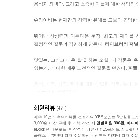
리스마스에 아이들이 산타를 위해 쿠키를 놓아두듯
음식과 죄책감, 그리고 소중한 이들에 대한 책임의
그녀에게는 수제 가구 기술자인 마흔일곱 살의 남편
에서는 절대 미끼를 무는 법이 없었지만, 그래도 그가
어느 날, 그녀의 오빠 에디슨의 친구로부터 전화가 
져 버리는 것은 내게 말할 수 없이 의미 있는 일이었
슈라이버는 형제간의 강력한 유대를 그보다 연약한
것. 에디슨은 뉴욕에 살고 있는 재즈 피아니스트로,
나치처럼 엄격한 식이요법을 강요하는 내 남편은 엄
목표를 잃고 매너리즘에 빠져 있던 판도라는 새로
였다. 이마가 튀어나오고 얼굴은 갸름하고 길었으며
뛰어난 상상력과 아름다운 문장, 최고의 재미를 
보낸다. 하지만 공항으로 오빠를 마중 나간 판도라는
고 선 굵은 코는 옆에서 보면 체크 부호 같았고, 
결정적인 질문과 직면하게 만든다.
라이브러리 저
있었던 것. 예전의 오빠는 잘생긴 외모에 날씬한 
매로 바뀌면서 좀 더 엄격하고 비판적인 인상이 강해졌
101킬로그램쯤 불었고, 심지어 공항 직원들은 걸음
맛있는, 그리고 매우 잘 읽히는 소설. 이 작품은 
판도라가 에디슨과 함께 집으로 돌아오자 플레처와
“알아봐야지. 내가 오빠의 코치가 될게. 나도 살을 좀
있는가, 에 대한 매우 도전적인 질문을 던진다.
피플
반갑지 않다. 전처가 약물 중독이어서 이혼한 경험
렇게 많이 먹지 않으면 되는 거야.”
게다가 에디슨은 허풍이 심하고 남에 대한 배려라
“하지만 플레처는 어쩌고? 애들은?”
음식, 가족, 성공, 욕망에 대한 강렬한 작품. 슈
플레처를 무시하는 언행을 일삼는다.
“애들은 계속 왔다 갔다 하면 돼. 하지만 플레처는…
_코트니 설리번(작가)
플레처는 판도라에게 에디슨을 최대한 빨리 돌려
‘좋아하지 않는다’는 말로는 어림도 없을 게 분명했다
느끼고, 결국 일시적으로 집을 나와 오빠와 단둘
“감수할 거야.”
회원리뷰
슈라이버는 이 작품에서 저항 불가의 소재인 다이
(4건)
중 한 명을 선택하라고 말한다.
오빠는 말없이 나를 응시했다.
시도한다.
미니애폴리스 스타 트리뷴
매주 10건의 우수리뷰를 선정하여 YES포인트 3만원을 드
“‘나’를 위해서 ‘그렇게까지’ 하겠다고?”
3,000원 이상 구매 후 리뷰 작성 시
일반회원 300원, 마니아
실제 라이오넬 슈라이버의 오빠는 초고도 비만 환자
eBook은 다운로드 후 작성한 리뷰만 YES포인트 지급됩니
나는 방금 전에 내가 한 제안에 한편으로는 신이 나고
슈라이버는 가족 역학의 미묘한 변화를 그려 냄과 
이유로, 이 작품은 작가가 전작들 이상으로 작품의
클래스는 첫번째 회차 주문확정 시점부터 마지막 회차 주문