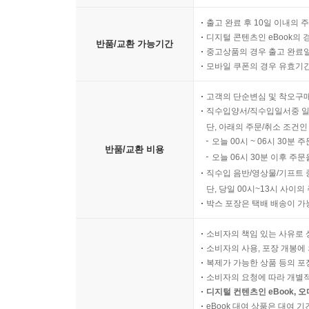
출고 완료 후 10일 이내의 
디지털 콘텐츠인 eBook의 
반품/교환 가능기간
중고상품의 경우 출고 완료일
모바일 쿠폰의 경우 유효기간(
고객의 단순변심 및 착오구
직수입양서/직수입일서중 일
단, 아래의 주문/취소 조건인
오늘 00시 ~ 06시 30분 
반품/교환 비용
오늘 06시 30분 이후 주문
직수입 음반/영상물/기프트 
단, 당일 00시~13시 사이
박스 포장은 택배 배송이 가
소비자의 책임 있는 사유로 
소비자의 사용, 포장 개봉에 
복제가 가능한 상품 등의 포장을 
소비자의 요청에 따라 개별
디지털 컨텐츠인 eBook, 
eBook 대여 상품은 대여 기