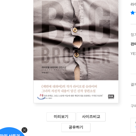
라
정
판
Y
결
구
미리보기
사이즈비교
공유하기