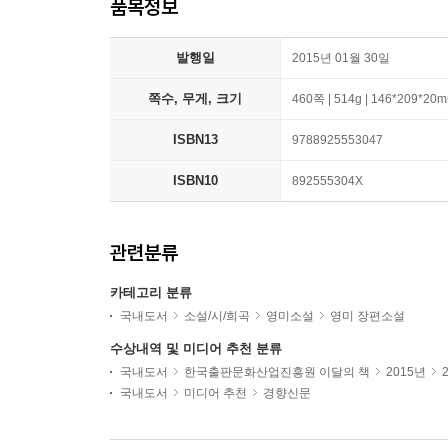
품목정보
발행일
2015년 01월 30일
쪽수, 무게, 크기
460쪽 | 514g | 146*209*20
ISBN13
9788925553047
ISBN10
892555304X
관련분류
카테고리 분류
국내도서
소설/시/희곡
영미소설
영미 장편소설
수상내역 및 미디어 추천 분류
국내도서
한국출판문화산업진흥원 이달의 책
2015년
국내도서
미디어 추천
경향신문