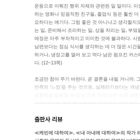
운동으로 이뤄진 행위 자체와 관련된 일 말이다. 이
하는 영화나 믿음직한 친구들, 졸업식 등은 훨씬 더 
요하다는 얘기다. 그럼 좋은 것 아니냐고 생각할지도
는 일, 준비해서 조리하는 일, 상을 차리는 일, 부엌을 
애정은 아주 부차적이고 미미한 것에 불과하다. 사
남편보다는 점심 식사를 생각하는 데 더 많은 시간을
하거나, 냉장고를 열어 보고 먹다 남은 펌프킨 커스터
다. (12~13쪽)
조금만 참아 주기 바란다. 곧 결론을 내릴 거니까. 
만족의 ‘느낌’을 주는 것으로, 실체라기보다는 개
영향력을 발휘할 수 있는 것은 바로 이런 이유 때문
서 더 먹는다. 음식을 섭취하는 과정에서 가장 호사스
억하고 곧이어 먹을 또 한 입을 고대하는 일이다. 
출판사 리뷰
한 것이 되는 이유는 이렇듯 계속 갖고 있기가 거의
열등한 일일까? 그건 잘 모르겠다. 우린 동물이다.
≪케빈에 대하여≫, ≪내 아내에 대하여≫의 작가
자극제가 된다. 그렇다면 자원 경쟁에서 뚜렷하게 