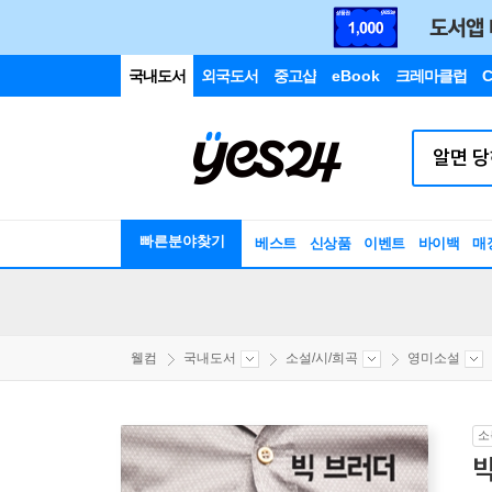
국내도서
외국도서
중고샵
eBook
크레마클럽
C
빠른분야찾기
베스트
신상품
이벤트
바이백
매
웰컴
국내도서
소설/시/희곡
영미소설
소