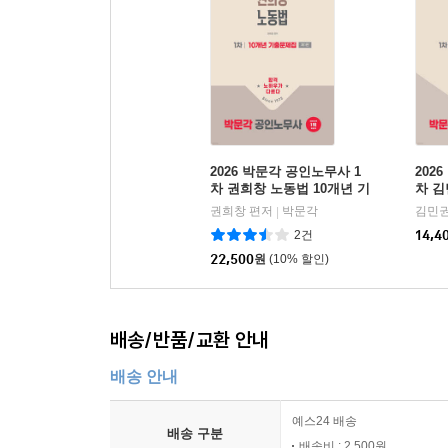
2026 박문각 공인노무사 1
202
차 권희창 노동법 10개년 기
차 김
출문제집
문제
권희창 편저
박문각
김민권
|
2건
14,4
22,500
원
(10% 할인)
배송/반품/교환 안내
배송 안내
예스24 배송
배송 구분
배송비 : 2,500원