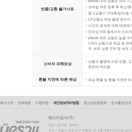
eBook 대여 상품은 대여 기
모바일 쿠폰 등록 후 취소/환
반품/교환 불가사유
중고상품이 구매확정(자동 
LP상품의 재생 불량 원인이 기
시간의 경과에 의해 재판매가
전자상거래 등에서의 소비자
eBook 세트 상품은 일괄 
1개의 상품으로 취급 및 판매
우, 세트 상품 전부 및 세트
상품의 불량에 의한 반품, 교
소비자 피해보상
준하여 처리됨
환불 지연에 따른 배상
대금 환불 및 환불 지연에 
회사소개
인재채용
이용약관
개인정보처리방침
청소년보호정책
도서홍보안내
대표 : 김석환, 최세라
주소 : 서울시 영등포구 은행로 11, 5층~6층(여의도동,일신