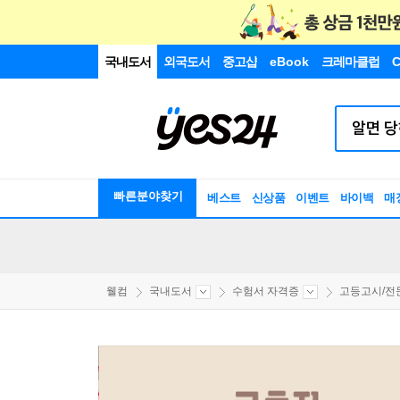
국내도서
외국도서
중고샵
eBook
크레마클럽
C
빠른분야찾기
베스트
신상품
이벤트
바이백
매
웰컴
국내도서
수험서 자격증
고등고시/전