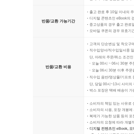
출고 완료 후 10일 이내의 
디지털 콘텐츠인 eBook의 
반품/교환 가능기간
중고상품의 경우 출고 완료일
모바일 쿠폰의 경우 유효기간(
고객의 단순변심 및 착오구
직수입양서/직수입일서중 일
단, 아래의 주문/취소 조건인
오늘 00시 ~ 06시 30분 
반품/교환 비용
오늘 06시 30분 이후 주문
직수입 음반/영상물/기프트 
단, 당일 00시~13시 사이
박스 포장은 택배 배송이 가
소비자의 책임 있는 사유로 
소비자의 사용, 포장 개봉에 
복제가 가능한 상품 등의 포장을 
소비자의 요청에 따라 개별
디지털 컨텐츠인 eBook, 