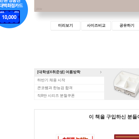
미리보기
사이즈비교
공유하기
[대학생X취준생] 여름방학
하반기 채용 시작
큰코쌤과 한능검 합격
직8딴 시리즈 분철쿠폰
이 책을 구입하신 분