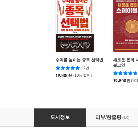
수익률 높이는 종목 선택법
새로운 돈의 
블코인
27건
19,800
원
(10% 할인)
19,800
원
(10
2026 박문각 공인노무사 1차 류호진 정율 사
도서정보
리뷰/한줄평
(1/0)