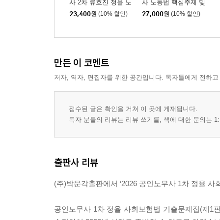
사 2차 류호진 정율 노
사 노동법 핵심주제 및
동법 기본이론
사례연습
23,400
원
(10% 할인)
27,000
원
(10% 할인)
만든 이 코멘트
저자, 역자, 편집자를 위한 공간입니다. 독자들에게 전하고
접수된 글은 확인을 거쳐 이 곳에 게재됩니다.
독자 분들의 리뷰는 리뷰 쓰기를, 책에 대한 문의는 1:
출판사 리뷰
(주)박문각출판에서 ‘2026 공인노무사 1차 정율 
공인노무사 1차 정율 사회보험법 기출문제집(제1판