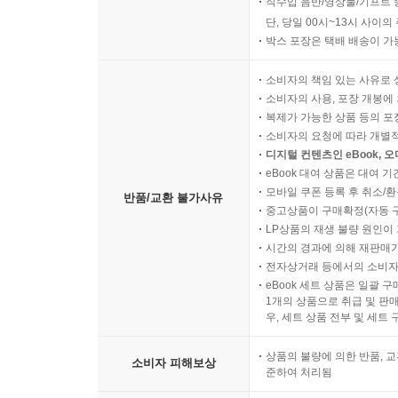
직수입 음반/영상물/기프트 
단, 당일 00시~13시 사이
박스 포장은 택배 배송이 가
소비자의 책임 있는 사유로 
소비자의 사용, 포장 개봉에 
복제가 가능한 상품 등의 포장을 
소비자의 요청에 따라 개별
디지털 컨텐츠인 eBook, 
eBook 대여 상품은 대여 기
모바일 쿠폰 등록 후 취소/환
반품/교환 불가사유
중고상품이 구매확정(자동 
LP상품의 재생 불량 원인이 기
시간의 경과에 의해 재판매가
전자상거래 등에서의 소비자
eBook 세트 상품은 일괄 
1개의 상품으로 취급 및 판매
우, 세트 상품 전부 및 세트
상품의 불량에 의한 반품, 교
소비자 피해보상
준하여 처리됨