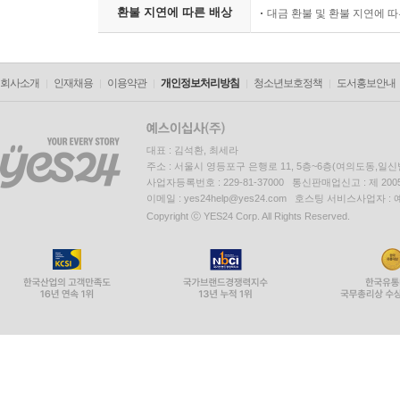
환불 지연에 따른 배상
대금 환불 및 환불 지연에 
회사소개
인재채용
이용약관
개인정보처리방침
청소년보호정책
도서홍보안내
대표 : 김석환, 최세라
주소 : 서울시 영등포구 은행로 11, 5층~6층(여의도동,일신
사업자등록번호 : 229-81-37000 통신판매업신고 : 제 200
이메일 : yes24help@yes24.com 호스팅 서비스사업자 :
Copyright ⓒ YES24 Corp. All Rights Reserved.