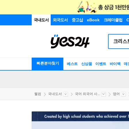
국내도서
외국도서
중고샵
eBook
크레마클럽
C
빠른분야찾기
베스트
신상품
이벤트
바이백
매
웰컴
국내도서
국어 외국어 사...
영어