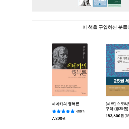
이 책을 구입하신 분
세네카의 행복론
[세트] 스토
구약 (총25권)
409건
183,600
원
(
7,200
원