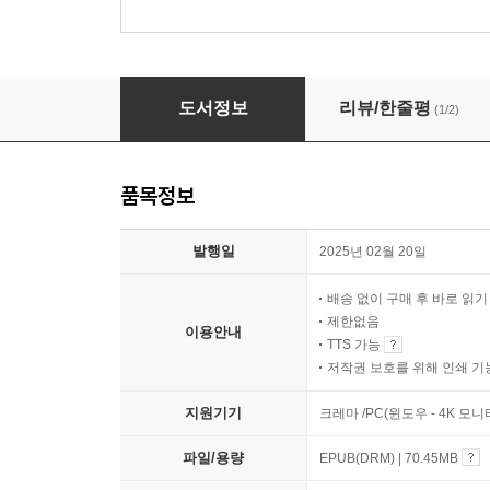
세네카 인생철학이야기
도서정보
리뷰/한줄평
(1/2)
품목정보
발행일
2025년 02월 20일
배송 없이 구매 후 바로 읽
제한없음
이용안내
TTS 가능
저작권 보호를 위해 인쇄 기
지원기기
크레마 /PC(윈도우 - 4K 모
파일/용량
EPUB(DRM) | 70.45MB