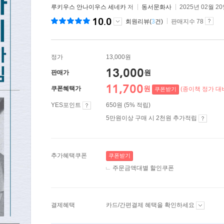
루키우스 안나이우스 세네카
저
동서문화사
2025년 02월 2
10.0
회원리뷰(
3
건)
판매지수 78
정가
13,000원
13,000
원
판매가
11,700
원
쿠폰혜택가
(종이책 정가 대비
쿠폰받기
YES포인트
650원 (5% 적립)
5만원이상 구매 시 2천원 추가적립
추가혜택쿠폰
쿠폰받기
주문금액대별 할인쿠폰
결제혜택
카드/간편결제 혜택을 확인하세요