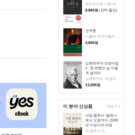
프리드리히 니체 저/시라토리 하루히코 편
9,960
원
(10% 할인)
군주론
니콜로 마키아벨리 저/김운찬 역
4,900
원
쇼펜하우어 인생수업
2 : 한 번뿐인 삶 이렇
게 살아라
쇼펜하우어 저/김지민 역
13,000
원
이 분야 신상품
더보기
서양 철학사: 탈레스
에서 오컴까지, 2000
년 지성사의 여정
AI 글로사 저