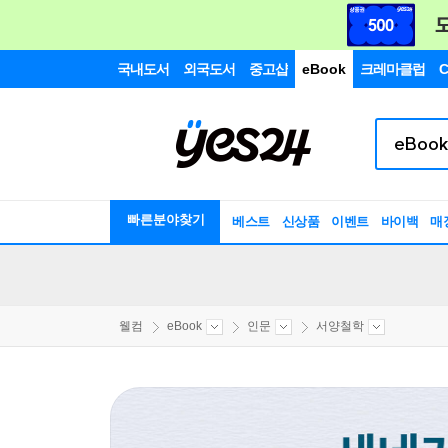
국내도서
외국도서
중고샵
eBook
크레마클럽
C
빠른분야찾기
베스트
신상품
이벤트
바이백
매
웰컴
eBook
인문
서양철학