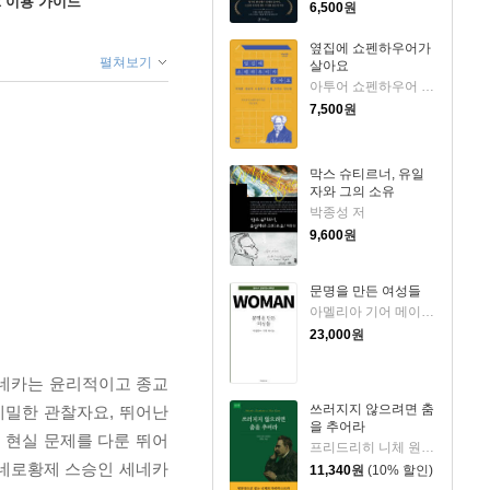
ok 이용 가이드
6,500
원
옆집에 쇼펜하우어가
펼쳐보기
살아요
아투어 쇼펜하우어 저/이밀 편역
7,500
원
막스 슈티르너, 유일
자와 그의 소유
박종성 저
9,600
원
문명을 만든 여성들
아멜리아 기어 메이슨 저
23,000
원
세네카는 윤리적이고 종교
쓰러지지 않으려면 춤
세밀한 관찰자요, 뛰어난
을 추어라
 현실 문제를 다룬 뛰어
프리드리히 니체 원저/변학수 저
 네로황제 스승인 세네카
11,340
원
(10% 할인)