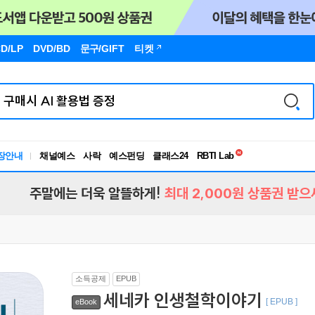
D/LP
DVD/BD
문구
/GIFT
티켓
독서유형검사
RBTI Lab
장안내
채널예스
사락
예스펀딩
클래스24
독서유형검사
주말에는 더욱 알뜰하게!
최대 2,000원 상품권 받으
소득공제
EPUB
세네카 인생철학이야기
[ EPUB ]
eBook