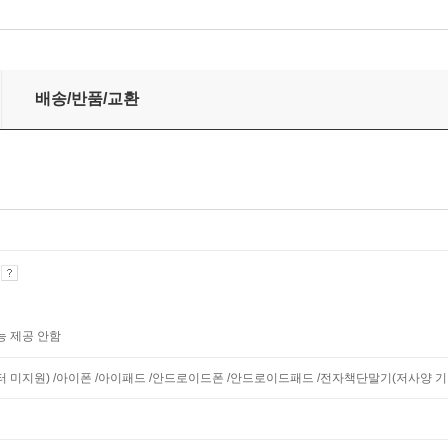
배송/반품/교환
기
능 제공 안함
니터 미지원) /아이폰 /아이패드 /안드로이드폰 /안드로이드패드 /전자책단말기(저사양 기기 