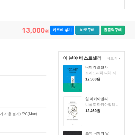
13,000
카트에 넣기
바로구매
원클릭구매
원
이 분야 베스트셀러
더보기
니체의 초월자
프리드리히 니체 저/김철 편역
12,500
원
일 마키아벨리
니콜로 마키아벨리 저/어나니머스 역
12,460
원
사용 불가) /PC(Mac)
초역 니체의 말