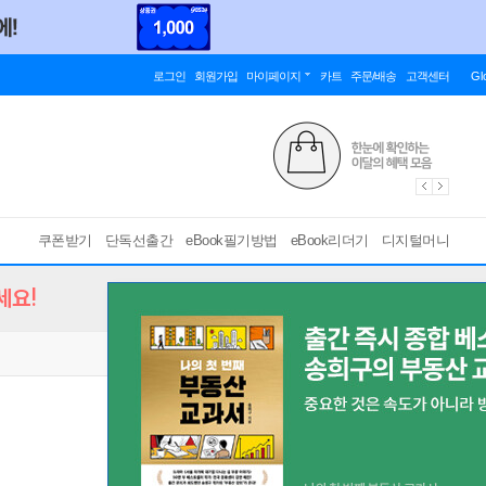
로그인
회원가입
마이페이지
카트
주문/배송
고객센터
Gl
쿠폰받기
단독선출간
eBook필기방법
eBook리더기
디지털머니
세요!