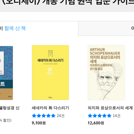
들이
함께 산 책
리텔링성경 신
세네카의 화 다스리기
의지와 표상으로서의 세계
24건
14건
6% 할인)
9,100
원
12,600
원