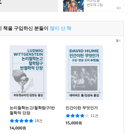
AD
이 책을 구입하신 분들이
많이 산 책
3
/4
논리철학논고/철학탐구/반
인간이란 무엇인가
철학적 단장
11건
18건
15,000
원
14,000
원