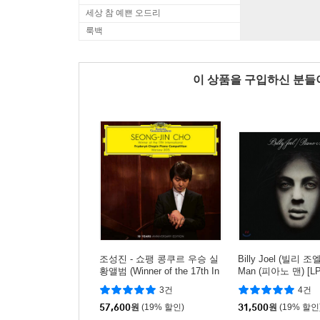
세상 참 예쁜 오드리
룩백
이 상품을 구입하신 분
조성진 - 쇼팽 콩쿠르 우승 실
Billy Joel (빌리 조엘)
황앨범 (Winner of the 17th In
Man (피아노 맨) [LP
ternational Fryderyk Chopin
3건
4건
Piano Competition) [2LP]
57,600
원
(19% 할인)
31,500
원
(19% 할인