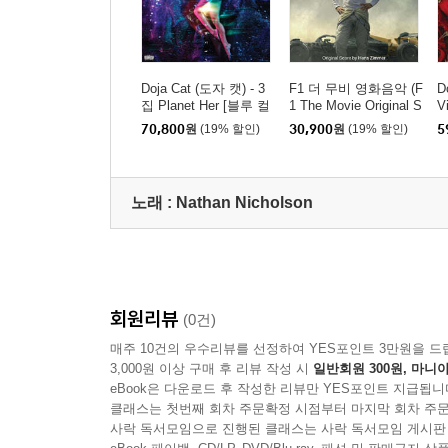
Doja Cat (도자 캣) - 3
F1 더 무비 영화음악 (F
D
집 Planet Her [블루 컬
1 The Movie Original S
V
러 2LP]
core Album Music by H
70,800
원
(19% 할인)
30,900
원
(19% 할인)
5
ans Zimmer)
노래 :
Nathan Nicholson
회원리뷰
(0건)
매주 10건의 우수리뷰를 선정하여 YES포인트 3만원을 드
3,000원 이상 구매 후 리뷰 작성 시
일반회원 300원, 마니아
eBook은 다운로드 후 작성한 리뷰만 YES포인트 지급됩니
클래스는 첫번째 회차 주문확정 시점부터 마지막 회차 주문
사락 독서모임으로 진행된 클래스는 사락 독서모임 게시판