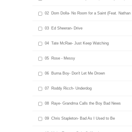
02
Dom Dolla- No Room for a Saint (Feat. Nathan 
03
Ed Sheeran- Drive
04
Tate McRae- Just Keep Watching
05
Rose - Messy
06
Burna Boy- Don't Let Me Drown
07
Roddy Ricch- Underdog
08
Raye- Grandma Calls the Boy Bad News
09
Chris Stapleton- Bad As I Used to Be