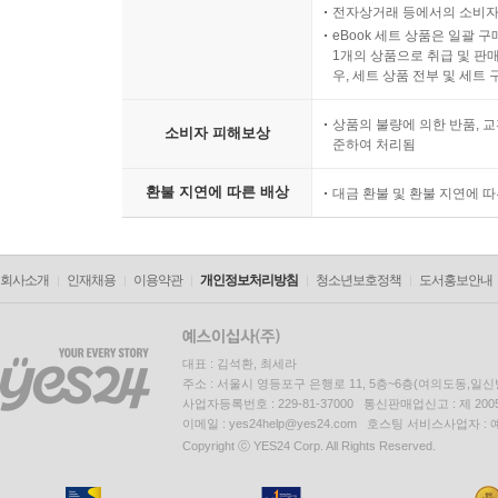
전자상거래 등에서의 소비자
eBook 세트 상품은 일괄 
1개의 상품으로 취급 및 판매
우, 세트 상품 전부 및 세트
상품의 불량에 의한 반품, 교
소비자 피해보상
준하여 처리됨
환불 지연에 따른 배상
대금 환불 및 환불 지연에 
회사소개
인재채용
이용약관
개인정보처리방침
청소년보호정책
도서홍보안내
대표 : 김석환, 최세라
주소 : 서울시 영등포구 은행로 11, 5층~6층(여의도동,일신
사업자등록번호 : 229-81-37000 통신판매업신고 : 제 200
이메일 : yes24help@yes24.com 호스팅 서비스사업자 :
Copyright ⓒ YES24 Corp. All Rights Reserved.