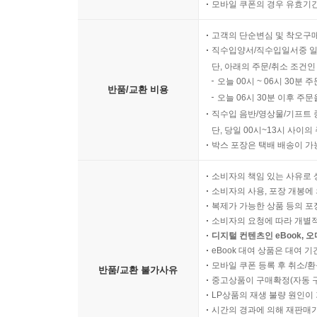
모바일 쿠폰의 경우 유효기간(
고객의 단순변심 및 착오구
직수입양서/직수입일서중 일
단, 아래의 주문/취소 조건인
오늘 00시 ~ 06시 30분 
반품/교환 비용
오늘 06시 30분 이후 주문
직수입 음반/영상물/기프트 
단, 당일 00시~13시 사이
박스 포장은 택배 배송이 가
소비자의 책임 있는 사유로 
소비자의 사용, 포장 개봉에 
복제가 가능한 상품 등의 포장을 
소비자의 요청에 따라 개별
디지털 컨텐츠인 eBook, 
eBook 대여 상품은 대여 기
모바일 쿠폰 등록 후 취소/환
반품/교환 불가사유
중고상품이 구매확정(자동 
LP상품의 재생 불량 원인이 기
시간의 경과에 의해 재판매가