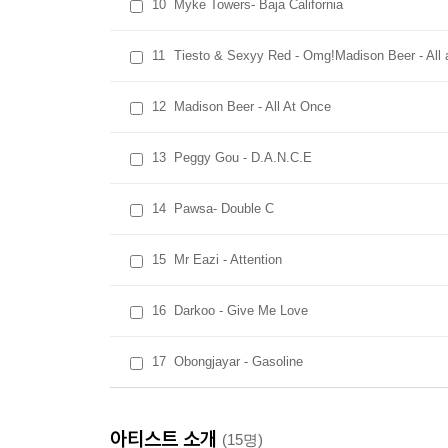
10
Myke Towers- Baja California
11
Tiesto & Sexyy Red - Omg!Madison Beer - All 
12
Madison Beer - All At Once
13
Peggy Gou - D.A.N.C.E
14
Pawsa- Double C
15
Mr Eazi - Attention
16
Darkoo - Give Me Love
17
Obongjayar - Gasoline
아티스트 소개
(15명)