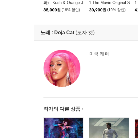
파) - Kush & Orange J
1 The Movie Original S
1
uice 2 [블랙 앤 골드 컬
core Album Music by H
e
88,000
원
(19% 할인)
30,900
원
(19% 할인)
4
러 2LP]
ans Zimmer)
노래 :
Doja Cat
(도자 캣)
미국 래퍼
작가의 다른 상품