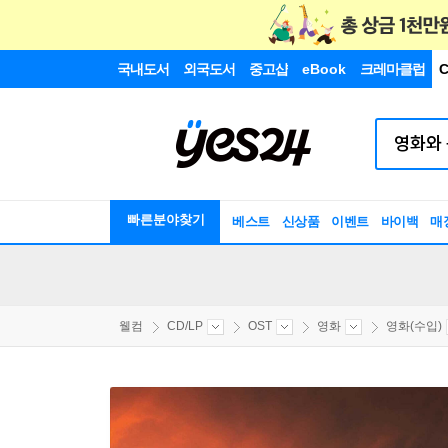
국내도서
외국도서
중고샵
eBook
크레마클럽
C
빠른분야찾기
베스트
신상품
이벤트
바이백
매
웰컴
CD/LP
OST
영화
영화(수입)