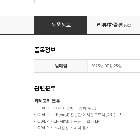
F1 더 무비 영화음악 (F1 The Album OST) [골
상품정보
리뷰/한줄평
(0/1)
품목정보
발매일
2025년 07월 25일
관련분류
카테고리 분류
CD/LP
OST
영화
영화(수입)
CD/LP
LP(Vinyl) 전문관
사운드트랙(OST) LP
CD/LP
LP(Vinyl) 전문관
컬러 LP
CD/LP
스페셜샵
미리 듣기