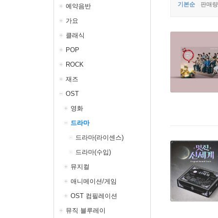
기본순
판매량
예약음반
가요
클래식
POP
ROCK
재즈
OST
영화
드라마
드라마(라이센스)
드라마(수입)
뮤지컬
애니메이션/게임
OST 컴필레이션
뮤직 블루레이