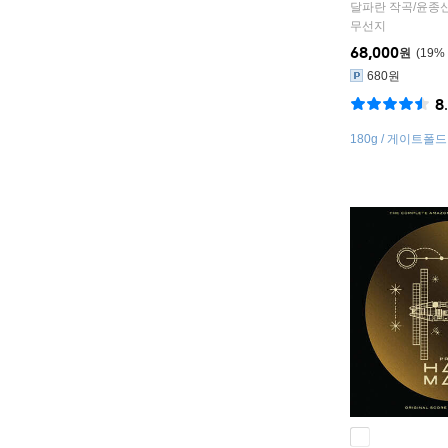
re Soundtrack
달파란
작곡/
윤종
[픽쳐디스크 LP]
무선지
68,000
원
19
%
680원
8
180g / 게이트폴드 
포토카드