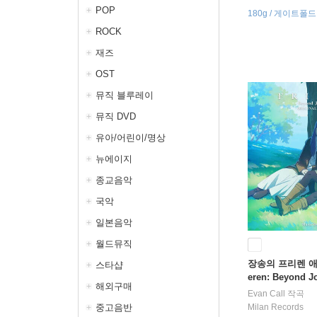
POP
180g / 게이트폴드 +
인서트 / 홀로그램
ROCK
재즈
OST
뮤직 블루레이
뮤직 DVD
유아/어린이/명상
뉴에이지
종교음악
국악
일본음악
월드뮤직
장송의 프리렌 애
스타샵
eren: Beyond Jo
해외구매
ginal Soundtr
Evan Call
작곡
러 2LP]
중고음반
Milan Records