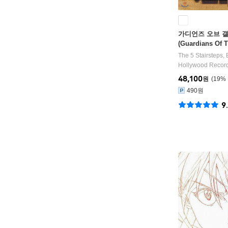
가디언즈 오브 갤
(Guardians Of 
Awesome Mix Vo
The 5 Stairsteps
,
Hollywood Recor
48,100
원
19
%
490원
9