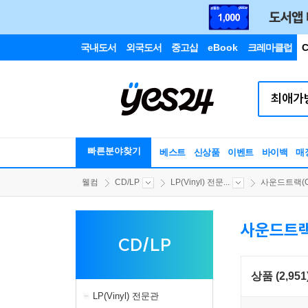
국내도서
외국도서
중고샵
eBook
크레마클럽
C
빠른분야찾기
베스트
신상품
이벤트
바이백
매
웰컴
CD/LP
LP(Vinyl) 전문...
사운드트랙(OS
사운드트랙(
CD/LP
상품 (2,951
LP(Vinyl) 전문관