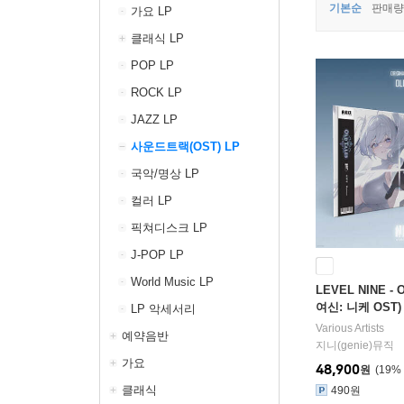
기본순
판매량
가요 LP
클래식 LP
POP LP
ROCK LP
JAZZ LP
사운드트랙(OST) LP
국악/명상 LP
컬러 LP
픽쳐디스크 LP
J-POP LP
World Music LP
LEVEL NINE - 
여신: 니케 OST)
LP 악세서리
Various Artists
예약음반
지니(genie)뮤직
가요
48,900
원
19
%
클래식
490원