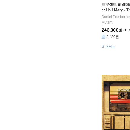
프로젝트 헤일메리 
ct Hail Mary -
on MGM Studio
Daniel Pemberto
드 & 조에트로프 
Mutant
243,000
원
19
2,430원
박스세트