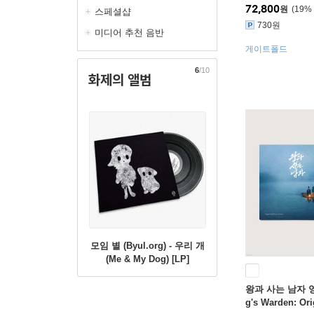
72,800
원
19
%
스페셜샵
730원
미디어 추천 음반
게이트폴드
6
/10
화제의 앨범
모임 별 (Byul.org) - 우리 개
(Me & My Dog) [LP]
왕과 사는 남자 영
g's Warden: Ori