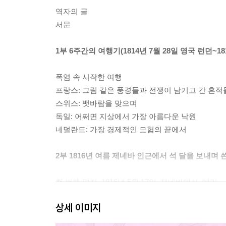
역자의 글
서문
1부 6주간의 여행기(1814년 7월 28일 영국 런던~1
폭염 속 시작한 여행
프랑스: 그림 같은 풍경들과 전쟁이 남기고 간 흔적
스위스: 뱃바람을 맞으며
독일: 어쩌면 지상에서 가장 아름다운 낙원
네덜란드: 가장 경제적인 모험의 끝에서
2부 1816년 여름 제네바 인근에서 석 달을 보내며 쓴
첫 번째 편지, 1816년 5월 17일, 제네바에서, 메리.
두 번째 편지, 1816년 6월 1일, 콜리니 인근에서, 메
상세 이미지
세 번째 편지, 1816년 7월 12일, 제콜리니 인근에서,
네 번째 편지, 1816년 7월 22일, 샤모니에서, 퍼시.