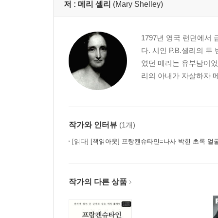
저 :
메리 셸리
(Mary Shelley)
1797년 영국 런던에
다. 시인 P.B.셸리의 
였던 메리는 유부남이었던
리의 아내가 자살하자 메
작가와 인터뷰
(1개)
[읽다]
[책읽아웃] 프랑켄슈타인=나사 박힌 초록 얼
작가의 다른 상품