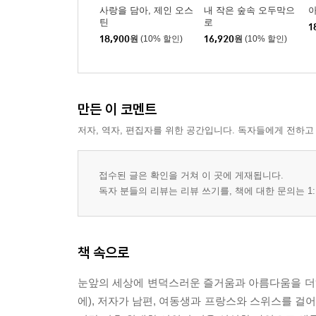
사랑을 담아, 제인 오스
내 작은 숲속 오두막으
아
틴
로
1
18,900
원
(10% 할인)
16,920
원
(10% 할인)
만든 이 코멘트
저자, 역자, 편집자를 위한 공간입니다. 독자들에게 전하고
접수된 글은 확인을 거쳐 이 곳에 게재됩니다.
독자 분들의 리뷰는 리뷰 쓰기를, 책에 대한 문의는 1:
책 속으로
눈앞의 세상에 변덕스러운 즐거움과 아름다움을 더
에), 저자가 남편, 여동생과 프랑스와 스위스를 걸