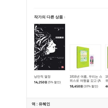
작가의 다른 상품
낭만적 열정
1816년 여름, 우리는 스
1
위스로 여행을 갔고 (A
위
14,250
원
(5% 할인)
세트)
세
18,450
원
(10% 할인)
4
역 :
유혜인