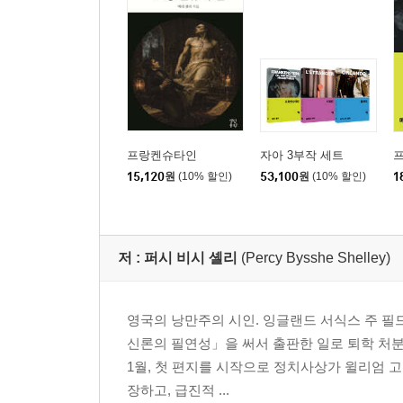
프랑켄슈타인
자아 3부작 세트
15,120
원
(10% 할인)
53,100
원
(10% 할인)
1
저 :
퍼시 비시 셸리
(Percy Bysshe Shelley)
영국의 낭만주의 시인. 잉글랜드 서식스 주 필드
신론의 필연성」을 써서 출판한 일로 퇴학 처분을
1월, 첫 편지를 시작으로 정치사상가 윌리엄 
장하고, 급진적 ...