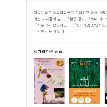
경희대학교 사회과학부를 졸업하고 영어 번역가로
라진 소녀들의 숲』, 『붉은 궁』, 『늑대 사이
『꼭두각시 살인사건』, 『엔드게임 살인사건』, 
『악연』 등이 있다.
작가의 다른 상품