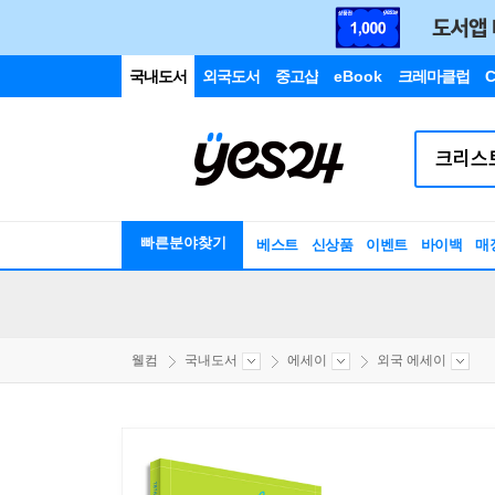
국내도서
외국도서
중고샵
eBook
크레마클럽
C
빠른분야찾기
베스트
신상품
이벤트
바이백
매
웰컴
국내도서
에세이
외국 에세이