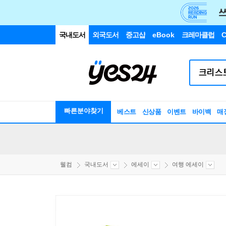
국내도서
외국도서
중고샵
eBook
크레마클럽
C
빠른분야찾기
베스트
신상품
이벤트
바이백
매
웰컴
국내도서
에세이
여행 에세이