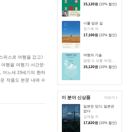
15,120
원
(10% 할인)
너를 담은 길
정기욱 저
17,100
원
(10% 할인)
여행의 기술
 스위스로 여행을 갔고》
알랭 드 보통 저/정영목 역
의 여행을 여행기·서간문·
15,120
원
(10% 할인)
 어느새 19세기의 환하
운 작품도 본문 내에 수
이 분야 신상품
더보기
일본은 있다, 일본은
없다
김재철 저
17,820
원
(10% 할인)