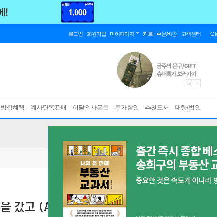
로그인
회원가입
마이페이지
카트
주문/배송
고객센터
Gl
름방학혜택
예사단독판매
이달의사은품
특가할인
추천도서
대량/법인
을 갔고 (A세트)
공감각적 일상
[ 구성 : 책갈피, 반양장 ]