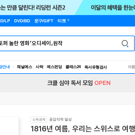
D/LP
DVD/BD
문구
/GIFT
티켓
장안내
채널예스
사락
예스펀딩
클래스24
독서유형검사
여
RBTI Lab
독서유형검사
크클 심야 독서 모임
OPEN
공감각적 일상
소득공제
1816년 여름, 우리는 스위스로 여행