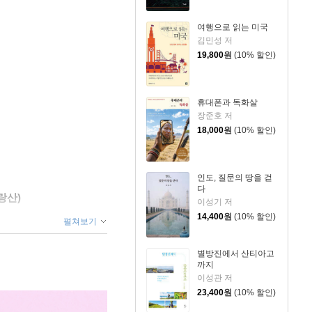
여행으로 읽는 미국
김민성 저
19,800
원
(10% 할인)
휴대폰과 독화살
장준호 저
18,000
원
(10% 할인)
인도, 질문의 땅을 걷
다
랑산)
이성기 저
14,400
원
(10% 할인)
펼쳐보기
별방진에서 산티아고
까지
이성관 저
23,400
원
(10% 할인)