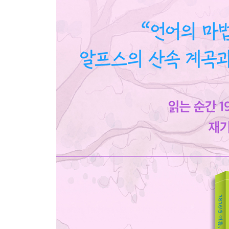
3부 몽블랑
몽블랑 I~V
『프랑켄슈타인』 서문
『프랑켄슈타인』 1831년 판 서문
『프랑켄슈타인』 초판 서문