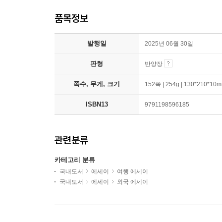
품목정보
발행일
2025년 06월 30일
판형
반양장
쪽수, 무게, 크기
152쪽 | 254g | 130*210*10
ISBN13
9791198596185
관련분류
카테고리 분류
국내도서
에세이
여행 에세이
국내도서
에세이
외국 에세이