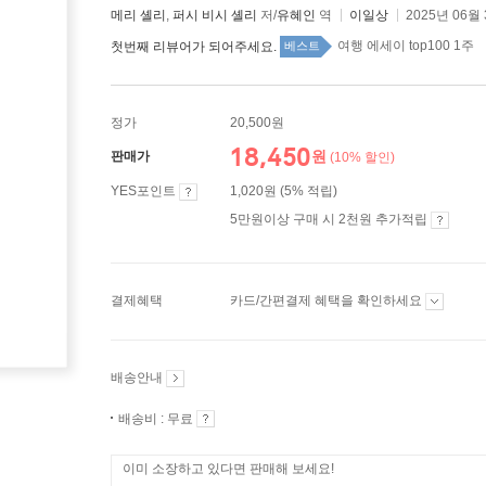
메리 셸리
,
퍼시 비시 셸리
저/
유혜인
역
이일상
2025년 06월
여행 에세이 top100 1주
첫번째 리뷰어가 되어주세요.
베스트
정가
20,500원
18,450
원
판매가
(10% 할인)
YES포인트
1,020원 (5% 적립)
5만원이상 구매 시 2천원 추가적립
결제혜택
카드/간편결제 혜택을 확인하세요
배송안내
배송비 : 무료
이미 소장하고 있다면 판매해 보세요!