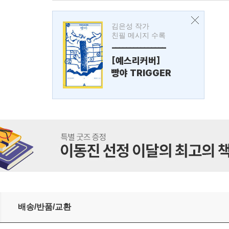
김은성 작가
친필 메시지 수록
---------------
[예스리커버]
빵야 TRIGGER
트)
배송/반품/교환