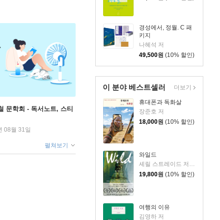
경성에서, 정월. C 패
키지
나혜석 저
49,500
원
(10% 할인)
이 분야 베스트셀러
더보기
휴대폰과 독화살
철 문학회 - 독서노트, 스티
장준호 저
18,000
원
(10% 할인)
년 08월 31일
펼쳐보기
와일드
셰릴 스트레이드 저/우진하 역
19,800
원
(10% 할인)
여행의 이유
김영하 저