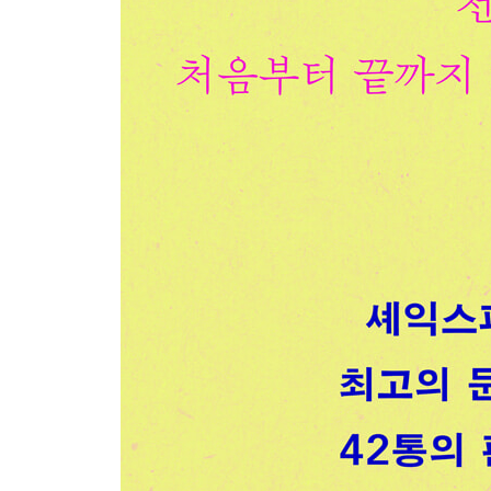
3부 작가가 되다
아무리 바빠도 『이성과 감성』을 잊을 수는 없지
런던에서 내 소중한 아이가 왔어
『오만과 편견』에 그늘이 필요해
다아시 부인을 만났어
여행자에게 화창한 날씨가 계속되기를
젊음의 달콤한 대가
아직 『이성과 감성』 광고를 한 번도 못 봤어
좋은 소식이야, 2쇄를 찍었어
오빠가 『맨스필드 파크』를 읽고 있어
4부 사랑하는 이들에게
소설가로서의 조언
말을 줄여야 의미가 더 잘 전달되기도 하지
독자들이 궁금해할 것과 궁금해하지 않을 것