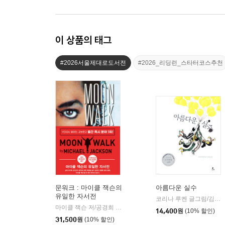
이 상품의 태그
#2026서울제대로도서전
#2026_리딩런_스타터코스추천
문워크 : 마이클 잭슨의
아름다운 실수
유일한 자서전
코리나 루켄 글그림/김세실 역
마이클 잭슨 저/공경희 역
미르북컴퍼니
|
14,400
원
(10% 할인)
31,500
원
(10% 할인)