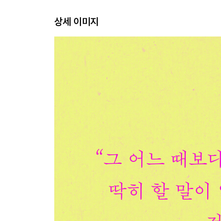
기분이 좋아, 남들의 절반만큼
상세 이미지
우리 집은 바스에서 가장 완벽한 집이 될 거야
강요된 관용을 베풀고 싶지 않아
왜 그런 남자와 네 번이나 춤을 춘 거야?
내 천재성을 발휘해 볼게
2부 다시 새로운 곳에서
연어에 대해 입도 뻥긋하지 마
이곳에서 새로운 우정이 싹트고 있어
이 세상의 수줍음은 다 어디로 갔을까?
이 깊은 상실을 어떻게 버텨 내야 할까
이제는 두려워하지 않으면 좋겠어
최대한 많은 무도회에 참석할 거야
내 글이 즐거움이라니 기뻐
날씨가 좋으면 런던까지 걸을 거야