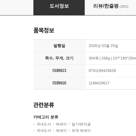
사랑을 담아, 제인 오스틴
도서정보
리뷰/한줄평
(20/1)
품목정보
발행일
2026년 03월 25일
쪽수, 무게, 크기
304쪽 | 336g | 107*190*20
ISBN13
9791199429628
ISBN10
1199429627
관련분류
카테고리 분류
국내도서
에세이
일기/편지글
국내도서
에세이
외국 에세이