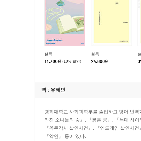
설득
설득
설
11,700
원
(10% 할인)
24,800
원
3
역 :
유혜인
경희대학교 사회과학부를 졸업하고 영어 번역가로
라진 소녀들의 숲』, 『붉은 궁』, 『늑대 사이
『꼭두각시 살인사건』, 『엔드게임 살인사건』, 
『악연』 등이 있다.