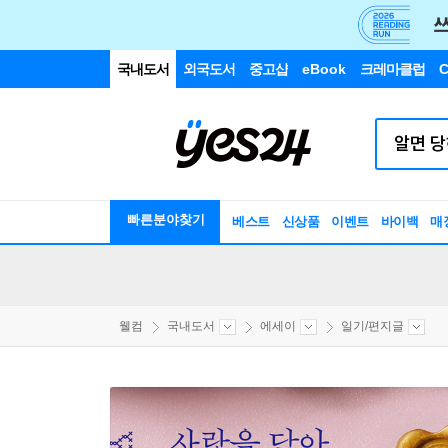
국내도서
외국도서
중고샵
eBook
크레마클럽
C
빠른분야찾기
베스트
신상품
이벤트
바이백
매
웰컴
국내도서
에세이
일기/편지글