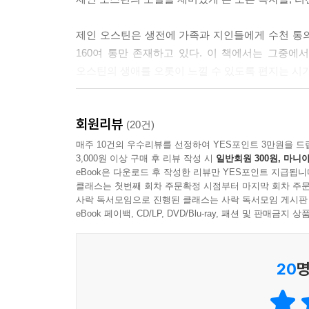
무도회는 생각보다 재미있었어. 마사가 몹시 즐거워했
사람 이 왔고 12시가 안 되어 집에 도착했어. 무도
제인 오스틴은 생전에 가족과 지인들에게 수천 통
트너 없이 외롭게 서 있는 젊은 여성이 수십 명이나
160여 통만 존재하고 있다. 이 책에서는 그중
그곳이 우리가 15년 전 춤을 췄던 바로 그 공간이
오스틴의 생애를 오롯이 느낄 수 있도록 편지는 시
그때만큼 행복하다는 사실에 감사한 마음이 들더라. 
춤은 네 번뿐이었어. 랜스 자매(그중 한 명도 이름
1부는 제인이 태어나 쭉 머물던 햄프셔주 스티븐턴에
언니는 내가 춤 신청을 못 받았을 거라 생각하겠지만
회원리뷰
시작한다. 이 편지는 현존하는 제인 오스틴의 편
(20건)
사이가 됐거든. 검은 눈동자에 끌려 무도회에서 말
사랑으로 알려진 톰 르프로이와의 일화를 언니에게 
매주 10건의 우수리뷰를 선정하여 YES포인트 3만원을 드
영어를 잘 모르는 것 같아. 검은 눈동자가 제일 매
3,000원 이상 구매 후 리뷰 작성 시
일반회원 300원, 마니아
편지들이다. 바스는 『노생거 사원』과 『설득』 
--- pp.136-137 「최대한 많은 무도회에 참석할 
eBook은 다운로드 후 작성한 리뷰만 YES포인트 지급됩니
풍경들을 따라가다 보면 제인의 실제 생활과 더불어
클래스는 첫번째 회차 주문확정 시점부터 마지막 회차 주문
3부에서 볼 수 있다. 작품에 대한 작가의 생각, 출
사락 독서모임으로 진행된 클래스는 사락 독서모임 게시판
패짓 씨는 어쩐지 행동이 불안정해 보여. 핸트 박사
주요 수신인은 제인의 소울메이트이자 언니인 커샌드
eBook 페이백, CD/LP, DVD/Blu-ray, 패션 및 판매금
를 좋아하는 집인가 봐.
조카에게 날카로우면서도 다정한 글쓰기 조언을 아
--- p.216 「좋은 소식이야, 2쇄를 찍었어」 중에서
애정 어린 충고를 하기도 하며, 자신의 죽음을 앞두
20
명
이 편지들을 더 몰입하여 읽을 수 있도록 역자 유
갈피를 잡지 못하는 이야기는 자연스러움과 생동감으
편지도 함께 실어 제인 오스틴의 생 전반을 입체적으
좋아.