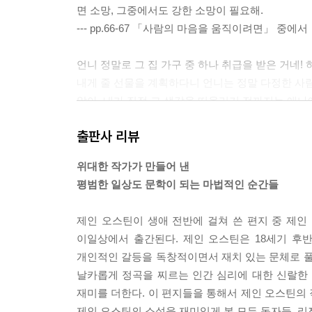
면 소망, 그중에서도 강한 소망이 필요해.
--- pp.66-67 「사람의 마음을 움직이려면」 중에서
언니 정말로 그 집 가구 중 하나 취급을 받은 거네
내게 줄 선물을 계획하다니 언니는 정말 다정한 사람
않아. 내가 직접 그 생각을 떠올리기 전까지는 애나
--- p.84 「강요된 관용을 베풀고 싶지 않아」 중에
출판사 리뷰
무도회가 즐거웠고 언니가 켐블 씨와 네 곡이나 춤을
위대한 작가가 만들어 낸
지 이해가 안 돼. 왜 그런 멍청한 남자와 네 번이나
평범한 일상도 문학이 되는 마법적인 순간들
--- pp.86-87 「왜 그런 남자와 네 번이나 춤을 춘
제인 오스틴이 생애 전반에 걸쳐 쓴 편지 중 제인
확실히 디데스 씨는 작가의 자질이 있어. 자신의 
이일상에서 출간된다. 제인 오스틴은 18세기 후반
와 비견된다거나 그의 편지가 언니 편지만큼 고마웠
개인적인 갈등을 독창적이면서 재치 있는 문체로 풀
수밖에 없겠어.
날카롭게 정곡을 찌르는 인간 심리에 대한 신랄한
--- p.133 「최대한 많은 무도회에 참석할 거야」 
재미를 더한다. 이 편지들을 통해서 제인 오스틴의 
제인 오스틴의 소설을 재미있게 본 모든 독자들, 리