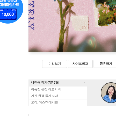
미리보기
사이즈비교
공유하기
나민애 작가 7문 7답
이동진 선정 최고의 책
기간 한정 특가 도서
오직, 예스24에서만