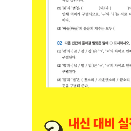
12 홑받침, 쌍받침, 겹받침의 발음
13 받침 ‘ㅎ’의 발음