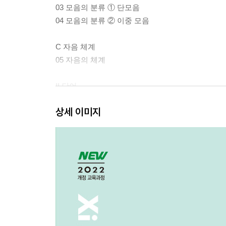
03 모음의 분류 ① 단모음
04 모음의 분류 ② 이중 모음
C 자음 체계
05 자음의 체계
II 단어
상세 이미지
D 품사
01 품사 분류
02 명사
03 대명사
04 수사
05 동사
06 형용사
07 관형사
08 부사