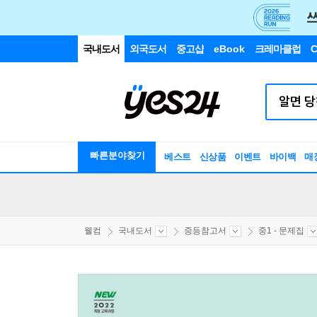
국내도서
외국도서
중고샵
eBook
크레마클럽
C
빠른분야찾기
베스트
신상품
이벤트
바이백
매
웰컴
국내도서
중등참고서
중1 - 문제집