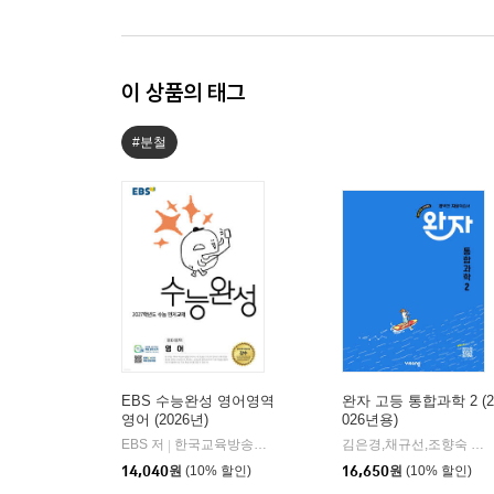
이 상품의 태그
#분철
EBS 수능완성 영어영역
완자 고등 통합과학 2 (2
영어 (2026년)
026년용)
EBS 저
한국교육방송공사
김은경,채규선,조향숙 등저
|
14,040
원
(10% 할인)
16,650
원
(10% 할인)