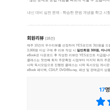
내신 대비 실전 문제 - 학습한 문법 개념을 학교 시
· 학습한 개념들을 다양한 문제에 적용하고 응용
수록했습니다.
회원리뷰
· 서술형 문제: 구체적 사례에 적용된 문법 개념을
(18건)
매주 10건의 우수리뷰를 선정하여 YES포인트 3만원을 드
3,000원 이상 구매 후 리뷰 작성 시
일반회원 300원, 마니아
대단원 종합 문제 - 단원별 종합 문제로 중간·기말
eBook은 다운로드 후 작성한 리뷰만 YES포인트 지급됩니
클래스는 첫번째 회차 주문확정 시점부터 마지막 회차 주문
· 자주 출제되는 내신 변형 문제, 검정고시, 학업
사락 독서모임으로 진행된 클래스는 사락 독서모임 게시판
· 다양한 유형의 문제를 통해 실제 시험에서 어떤 
eBook 페이백, CD/LP, DVD/Blu-ray, 패션 및 판매금
[대단원 마무리]
· 빈칸을 채우면서 단원에서 배운 내용을 다시 정리
17
명
· 십자말풀이를 풀면서 주요 개념들을 떠올려 봅니다
문법 개념 TEST - 공부한 문법 개념을 단원별로 한