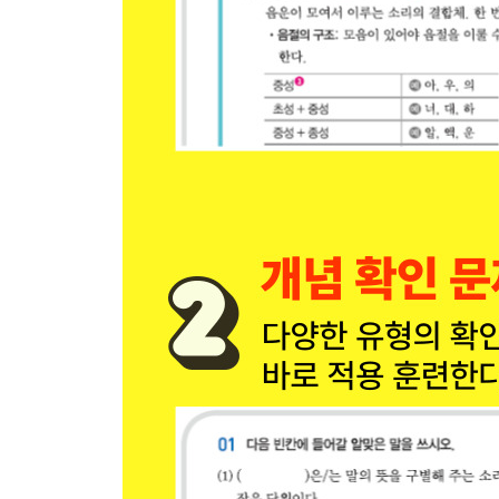
01 언어의 규칙성, 자의성
02 언어의 사회성
03 언어의 역사성
04 언어의 창조성
M 한글 창제 원리
05 자음자의 제자 원리
06 모음자의 제자 원리
N 한글 맞춤법
07 한글 맞춤법 총칙
08 띄어쓰기의 주요 규정
09 헷갈리기 쉬운 단어
10 자주 틀리는 표기
O 표준 발음법
11 표준 발음법 총칙과 모음의 발음