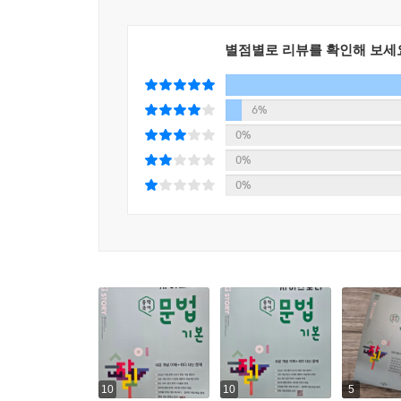
· 개념 확인 문제와 유사한 유형으로 문제들을 구
· 알아두어야 하는 내용을 다시 떠올리고 정리할 수
별점별로 리뷰를 확인해 보세
자이스토리만의 명쾌한 해설 - 쉽고 꼼꼼한 해설로
6%
· 잘못된 부분을 한눈에 알아보기 쉽도록 입체 첨
0%
· 서술형 문제는 예시 답안과 풀이를 제시하여 스스
0%
· 해설을 읽으면서 문법 실력을 바로 보충할 수 있습
0%
교재 특징
쉬운 개념 이해+최다 내신 문제
· 2022 개정 중학 교과서 문법 개념 총정리
· 쉬운 개념 정리+다양한 예문의 개념 확인 문제
· 내신 대비 실전 문제+서술형 문제
· 대단원 종합 문제+대단원 마무리 복습
· 단원별 [문법 개념 테스트] - 공부한 개념 복습 문
10
10
5