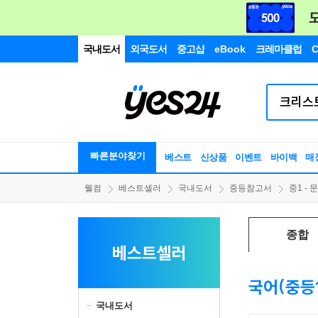
국내도서
외국도서
중고샵
eBook
크레마클럽
C
빠른분야찾기
베스트
신상품
이벤트
바이백
매
웰컴
베스트셀러
국내도서
중등참고서
중1 - 
종합
베스트셀러
국어(중등
국내도서