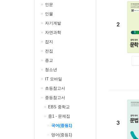
인문
인물
자기계발
2
자연과학
잡지
전집
종교
청소년
IT 모바일
초등참고서
중등참고서
EBS 중학교
중1 - 문제집
3
국어(중등1)
영어(중등1)