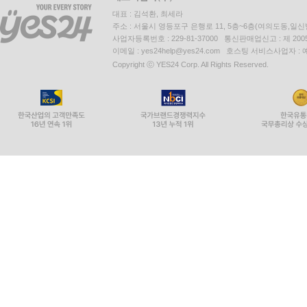
대표 : 김석환, 최세라
주소 : 서울시 영등포구 은행로 11, 5층~6층(여의도동,일신
사업자등록번호 : 229-81-37000 통신판매업신고 : 제 200
이메일 : yes24help@yes24.com 호스팅 서비스사업자 :
Copyright ⓒ YES24 Corp. All Rights Reserved.