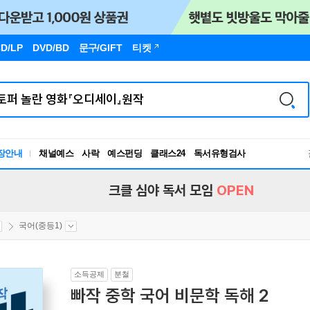
D/LP
DVD/BD
문구
/GIFT
티켓
장안내
채널예스
사락
예스펀딩
클래스24
독서유형검사
RBTI Lab
독서유형검사
크클 심야 독서 모임
OPEN
국어(중등1)
소득공제
분철
빠작 중학 국어 비문학 독해 2