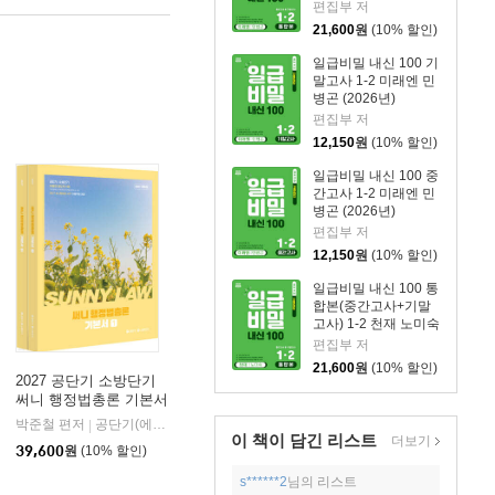
곤 (2026년)
편집부 저
21,600
원
(10% 할인)
일급비밀 내신 100 기
말고사 1-2 미래엔 민
병곤 (2026년)
편집부 저
12,150
원
(10% 할인)
일급비밀 내신 100 중
간고사 1-2 미래엔 민
병곤 (2026년)
편집부 저
12,150
원
(10% 할인)
일급비밀 내신 100 통
합본(중간고사+기말
고사) 1-2 천재 노미숙
(2026년)
편집부 저
21,600
원
(10% 할인)
2027 공단기 소방단기
써니 행정법총론 기본서
박준철 편저
공단기(에스티유니타스)
|
이 책이 담긴
리스트
더보기
39,600
원
(10% 할인)
s******2
님의 리스트