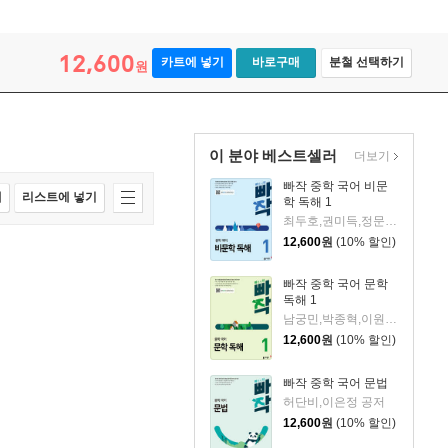
12,600
카트에 넣기
바로구매
분철 선택하기
원
이 분야 베스트셀러
더보기
빠작 중학 국어 비문
매
리스트에 넣기
학 독해 1
최두호,권미득,정문경,송정윤,배지은 공저
12,600
원
(10% 할인)
빠작 중학 국어 문학
독해 1
남궁민,박종혁,이원영,이은정,이재찬,이창우,정철,허단비 공저
12,600
원
(10% 할인)
빠작 중학 국어 문법
허단비,이은정 공저
12,600
원
(10% 할인)