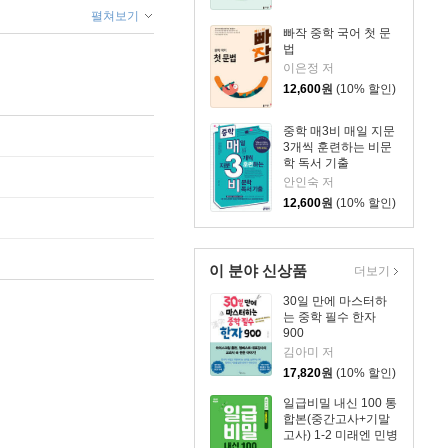
펼쳐보기
빠작 중학 국어 첫 문
법
이은정 저
12,600
원
(10% 할인)
중학 매3비 매일 지문
3개씩 훈련하는 비문
학 독서 기출
안인숙 저
12,600
원
(10% 할인)
이 분야 신상품
더보기
30일 만에 마스터하
는 중학 필수 한자
900
김아미 저
17,820
원
(10% 할인)
일급비밀 내신 100 통
합본(중간고사+기말
고사) 1-2 미래엔 민병