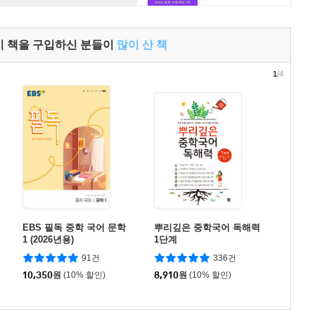
이 책을 구입하신 분들이
많이 산 책
1
/4
EBS 필독 중학 국어 문학
뿌리깊은 중학국어 독해력
1 (2026년용)
1단계
91건
336건
10,350
원
(10% 할인)
8,910
원
(10% 할인)