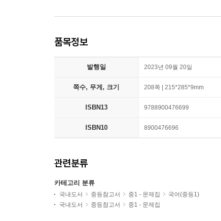
품목정보
발행일
2023년 09월 20일
쪽수, 무게, 크기
208쪽 | 215*285*9mm
ISBN13
9788900476699
ISBN10
8900476696
관련분류
카테고리 분류
국내도서
중등참고서
중1 - 문제집
국어(중등1)
국내도서
중등참고서
중1 - 문제집