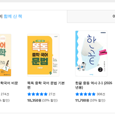
들이
함께 산 책
중학국어 비문
똑독 중학 국어 문법 기본
한끝 중등 역사 2-1 (2026
편
년용)
274건
27건
308건
% 할인)
10,350
원
(10% 할인)
11,700
원
(10% 할인)