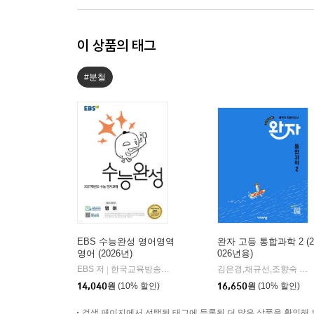
이 상품의 태그
#분철
EBS 수능완성 영어영역
완자 고등 통합과학 2 (2
영어 (2026년)
026년용)
EBS 저
한국교육방송공사
김은경,채규선,조향숙 등저
|
14,040
원
(10% 할인)
16,650
원
(10% 할인)
검색 페이지에서 선택된 태그에 등록된 더 많은 상품을 확인해 