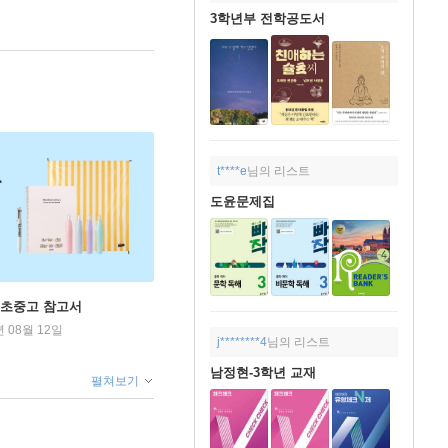
3학년부 전학공도서
t****e
님의 리스트
도윤문제집
 초중고 참고서
년 08월 12일
j********4
님의 리스트
남정현-3학년 교재
펼쳐보기