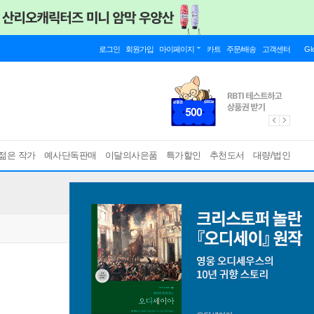
로그인
회원가입
마이페이지
카트
주문/배송
고객센터
Gl
젊은 작가
예사단독판매
이달의사은품
특가할인
추천도서
대량/법인