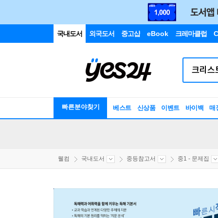
국내도서
외국도서
중고샵
eBook
크레마클럽
C
빠른분야찾기
베스트
신상품
이벤트
바이백
매
웰컴
국내도서
중등참고서
중1 - 문제집