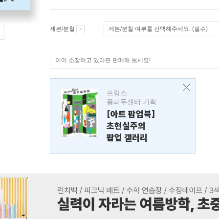
제본/분철
제본/분철 여부를 선택해주세요. (필수)
이미 소장하고 있다면 판매해 보세요!
프랑스
퐁피두센터 기획
[아트 팝업북]
초현실주의
팝업 갤러리