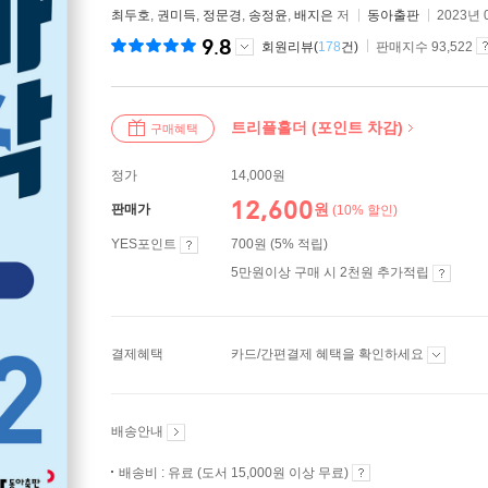
최두호
,
권미득
,
정문경
,
송정윤
,
배지은
저
동아출판
2023년 
9.8
회원리뷰(
178
건)
판매지수 93,522
트리플홀더 (포인트 차감)
구매혜택
정가
14,000원
12,600
원
판매가
(10% 할인)
YES포인트
700원 (5% 적립)
5만원이상 구매 시 2천원 추가적립
결제혜택
카드/간편결제 혜택을 확인하세요
배송안내
배송비 : 유료 (도서 15,000원 이상 무료)