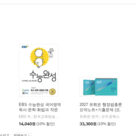
EBS 수능완성 국어영역
2027 유휘운 행정법총론
독서·문학·화법과 작문
요약노트+기출문제 (요.
(2026년)
플.)
비상교육
EBS 저
한국교육방송공사
유휘운 편저
모두공북스
|
|
|
14,040
원
(10% 할인)
33,300
원
(10% 할인)
보세요.
전체보기